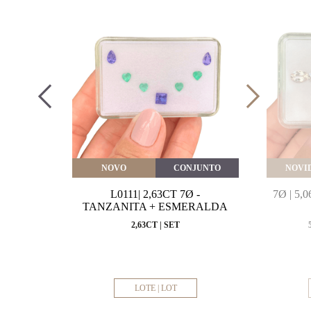
VEITE
NOVO
CONJUNTO
NOVI
MARINHA
L0111| 2,63CT 7Ø -
7Ø | 5
VAL
TANZANITA + ESMERALDA
MM
2,63CT | SET
LOTE | LOT