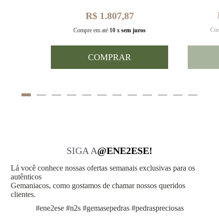
R$ 1.807,87
Com
uros
Compre em até
10 x
sem juros
COMPRAR
SIGA A
@ENE2ESE!
Lá você conhece nossas ofertas semanais exclusivas para os
autênticos
Gemaniacos, como gostamos de chamar nossos queridos
clientes.
#ene2ese #n2s #gemasepedras #pedraspreciosas