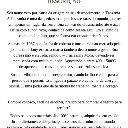
DESCRIÇÃO
Seu nome vem por causa da origem de seu descobrimento, a Tânzania.
A Tanzanita é uma das pedras mais preciosas e raras do mundo, por ter
em apenas um lugar da Terra. Sua cor vai do ultramarinho até o azul
safira com fundo roxo, conhecida como zoisita azul, um silicato de
cálcio e alumínio, que se forma em cristais prismáticos.
Apenas em 1967 que ela foi descoberta e introduzida ao mercado pela
joalheria Tiffany & Co, a marca também deu o nome a gema. Sua
dureza não é elevada, sendo 6 – 7 na escala Mohs, devendo ser
manuseada com muito cuidado. Aquecendo-a entre 400 – 500ºC
desaparecem os tons amarelos e sua cor azul escurecida.
Sua cor vibrante limpa a energia ruim, dando brilho e calor para a
pessoa que a possui. Está ligada a paixão e o aumento da energia
sexual. É uma pedra que da harmonia no trabalho, mente e coração.
________________________________________________________
‘Compre conosco, fácil de escolher, prático para comprar e seguro para
receber’.
Todos os nossos materiais são 100% naturais, adquiridos em estado
bruto diretamente dos principais centros de produção do mundo,
prezamos pela qualidade, ética, transparência, rastreabilidade de toda a