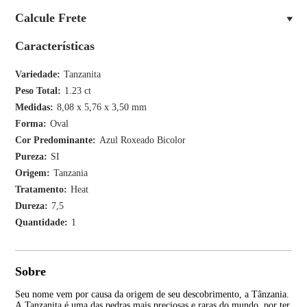
Calcule Frete
Características
Variedade
Tanzanita
Peso Total
1.23 ct
Medidas
8,08 x 5,76 x 3,50 mm
Forma
Oval
Cor Predominante
Azul Roxeado Bicolor
Pureza
SI
Origem
Tanzania
Tratamento
Heat
Dureza
7,5
Quantidade
1
Sobre
Seu nome vem por causa da origem de seu descobrimento, a Tânzania.
Ape
A Tanzanita é uma das pedras mais preciosas e raras do mundo, por ter
joa