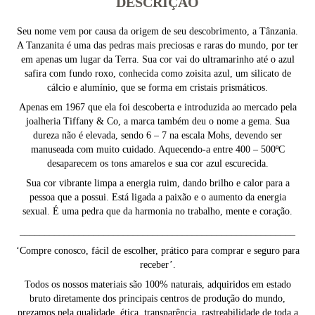
DESCRIÇÃO
Seu nome vem por causa da origem de seu descobrimento, a Tânzania.
A Tanzanita é uma das pedras mais preciosas e raras do mundo, por ter
em apenas um lugar da Terra. Sua cor vai do ultramarinho até o azul
safira com fundo roxo, conhecida como zoisita azul, um silicato de
cálcio e alumínio, que se forma em cristais prismáticos.
Apenas em 1967 que ela foi descoberta e introduzida ao mercado pela
joalheria Tiffany & Co, a marca também deu o nome a gema. Sua
dureza não é elevada, sendo 6 – 7 na escala Mohs, devendo ser
manuseada com muito cuidado. Aquecendo-a entre 400 – 500ºC
desaparecem os tons amarelos e sua cor azul escurecida.
Sua cor vibrante limpa a energia ruim, dando brilho e calor para a
pessoa que a possui. Está ligada a paixão e o aumento da energia
sexual. É uma pedra que da harmonia no trabalho, mente e coração.
________________________________________________________
‘Compre conosco, fácil de escolher, prático para comprar e seguro para
receber’.
Todos os nossos materiais são 100% naturais, adquiridos em estado
bruto diretamente dos principais centros de produção do mundo,
prezamos pela qualidade, ética, transparência, rastreabilidade de toda a