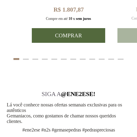
R$ 1.807,87
Com
uros
Compre em até
10 x
sem juros
COMPRAR
SIGA A
@ENE2ESE!
Lá você conhece nossas ofertas semanais exclusivas para os
autênticos
Gemaniacos, como gostamos de chamar nossos queridos
clientes.
#ene2ese #n2s #gemasepedras #pedraspreciosas