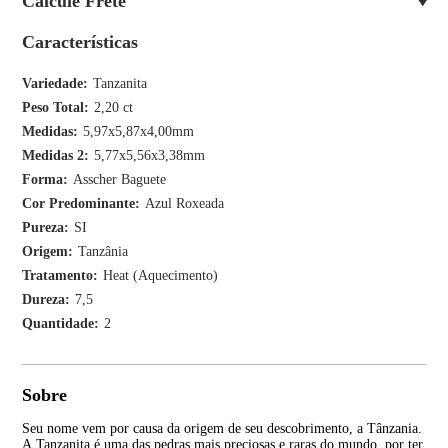
Calcule Frete
Características
Variedade
Tanzanita
Peso Total
2,20 ct
Medidas
5,97x5,87x4,00mm
Medidas 2
5,77x5,56x3,38mm
Forma
Asscher Baguete
Cor Predominante
Azul Roxeada
Pureza
SI
Origem
Tanzânia
Tratamento
Heat (Aquecimento)
Dureza
7,5
Quantidade
2
Sobre
Seu nome vem por causa da origem de seu descobrimento, a Tânzania.
Ape
A Tanzanita é uma das pedras mais preciosas e raras do mundo, por ter
joa