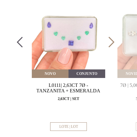
VEITE
NOVO
CONJUNTO
NOVI
MARINHA
L0111| 2,63CT 7Ø -
7Ø | 5
VAL
TANZANITA + ESMERALDA
MM
2,63CT | SET
LOTE | LOT