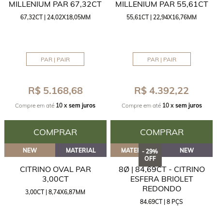
MILLENIUM PAR 67,32CT
MILLENIUM PAR 55,61CT
67,32CT | 24,02X18,05MM
55,61CT | 22,94X16,76MM
PAR | PAIR
PAR | PAIR
R$ 5.168,68
R$ 4.392,22
Compre em até
10 x
sem juros
Compre em até
10 x
sem juros
COMPRAR
COMPRAR
NEW
MATERIAL
MATERIAL
NEW
- 29%
OFF
CITRINO OVAL PAR
8Ø | 84,69CT - CITRINO
3,00CT
ESFERA BRIOLET
REDONDO
3,00CT | 8,74X6,87MM
84.69CT | 8 PÇS