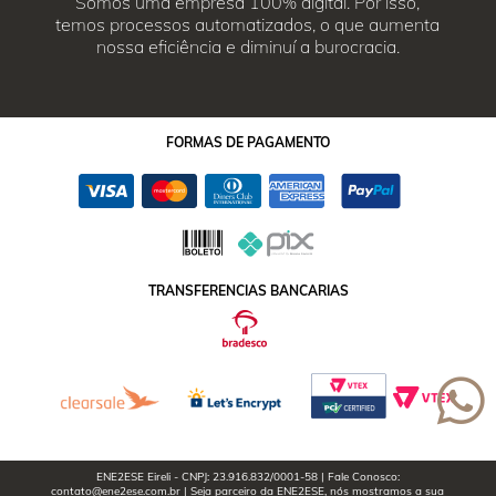
Somos uma empresa 100% digital. Por isso,
temos processos automatizados, o que aumenta
nossa eficiência e diminuí a burocracia.
FORMAS
DE PAGAMENTO
TRANSFERENCIAS BANCARIAS
ENE2ESE Eireli - CNPJ: 23.916.832/0001-58 | Fale Conosco:
contato@ene2ese.com.br | Seja parceiro da ENE2ESE, nós mostramos a sua