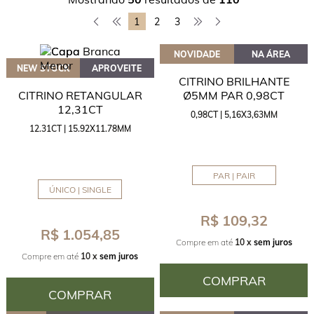
1
2
3
NOVIDADE
NA ÁREA
NEW STOCK
APROVEITE
CITRINO BRILHANTE
CITRINO RETANGULAR
Ø5MM PAR 0,98CT
12,31CT
0,98CT | 5,16X3,63MM
12.31CT | 15.92X11.78MM
PAR | PAIR
ÚNICO | SINGLE
R$ 109,32
R$ 1.054,85
Compre em até
10 x
sem juros
Compre em até
10 x
sem juros
COMPRAR
COMPRAR