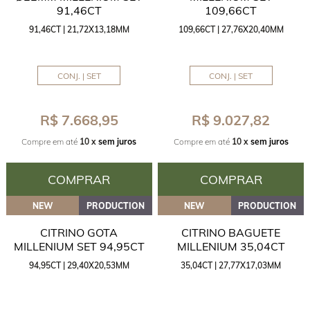
91,46CT
109,66CT
91,46CT | 21,72X13,18MM
109,66CT | 27,76X20,40MM
CONJ. | SET
CONJ. | SET
R$ 7.668,95
R$ 9.027,82
Compre em até
10 x
sem juros
Compre em até
10 x
sem juros
COMPRAR
COMPRAR
NEW
PRODUCTION
NEW
PRODUCTION
CITRINO GOTA
CITRINO BAGUETE
MILLENIUM SET 94,95CT
MILLENIUM 35,04CT
94,95CT | 29,40X20,53MM
35,04CT | 27,77X17,03MM