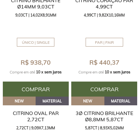
CITRINO BRILHANTE
CITRINO CORAÇÃO PAR
Ø14MM 9,03CT
4,99CT
9,03CT | 14,02X8,91MM
4,99CT | 9,82X10,16MM
ÚNICO | SINGLE
PAR | PAIR
R$ 938,70
R$ 440,37
Compre em até
10 x
sem juros
Compre em até
10 x
sem juros
COMPRAR
COMPRAR
NEW
MATERIAL
NEW
MATERIAL
CITRINO OVAL PAR
3Ø CITRINO BRILHANTE
2,72CT
Ø8,8MM 5,87CT
2,72CT | 9,09X7,13MM
5,87CT | 8,93X5,02MM