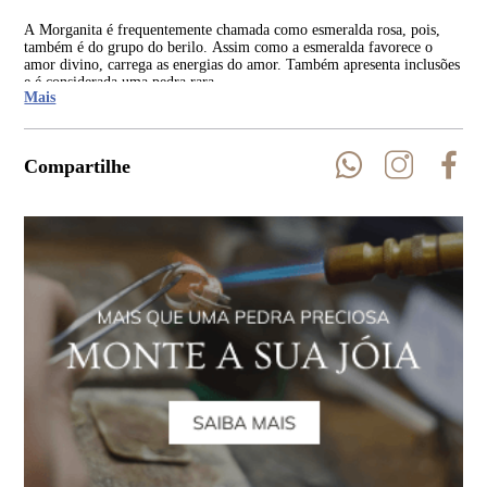
A Morganita é frequentemente chamada como esmeralda rosa, pois,
Seu
também é do grupo do berilo. Assim como a esmeralda favorece o
nat
amor divino, carrega as energias do amor. Também apresenta inclusões
Mad
e é considerada uma pedra rara.
Mais
Compartilhe