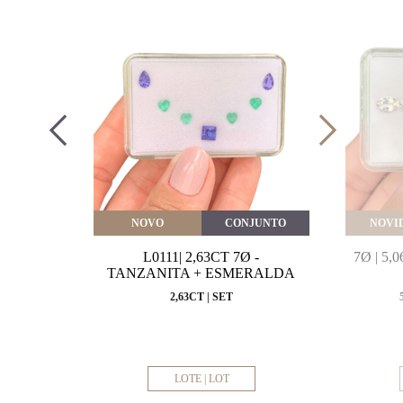
VEITE
NOVO
CONJUNTO
NOVI
MARINHA
L0111| 2,63CT 7Ø -
7Ø | 5
VAL
TANZANITA + ESMERALDA
MM
2,63CT | SET
LOTE | LOT