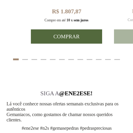
R$ 1.807,87
Com
uros
Compre em até
10 x
sem juros
COMPRAR
SIGA A
@ENE2ESE!
Lá você conhece nossas ofertas semanais exclusivas para os
autênticos
Gemaniacos, como gostamos de chamar nossos queridos
clientes.
#ene2ese #n2s #gemasepedras #pedraspreciosas