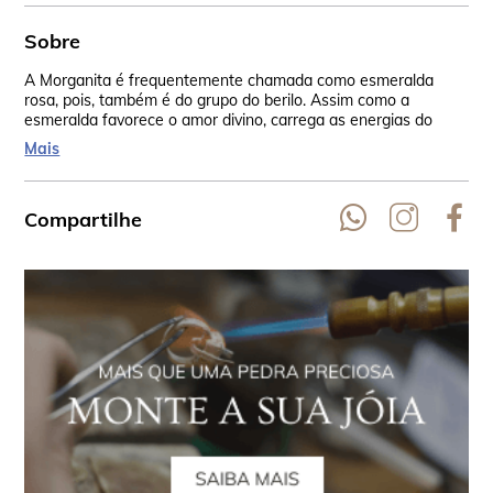
Sobre
A Morganita é frequentemente chamada como esmeralda
Seu
rosa, pois, também é do grupo do berilo. Assim como a
oco
esmeralda favorece o amor divino, carrega as energias do
Tai
amor. Também apresenta inclusões e é considerada uma
Mais
pedra rara.
Compartilhe