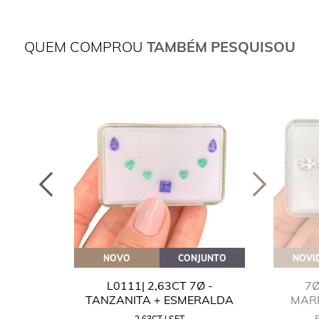
QUEM COMPROU
TAMBÉM PESQUISOU
OVEITE
NOVO
CONJUNTO
NOVI
GUA
L0111| 2,63CT 7Ø -
7Ø
NITA
TANZANITA + ESMERALDA
MAR