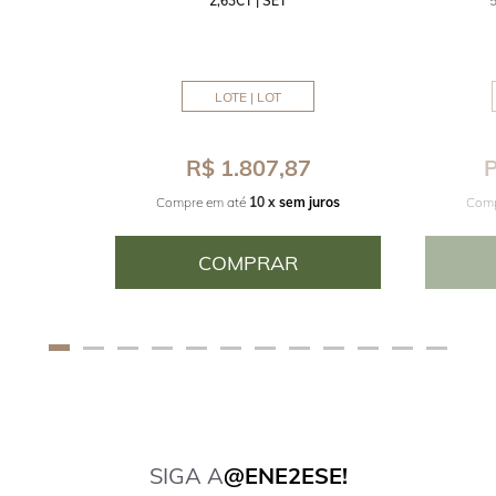
2,63CT | SET
MM
LOTE | LOT
8
R$ 1.807,87
P
juros
Compre em até
10 x
sem juros
Comp
COMPRAR
SIGA A
@ENE2ESE!