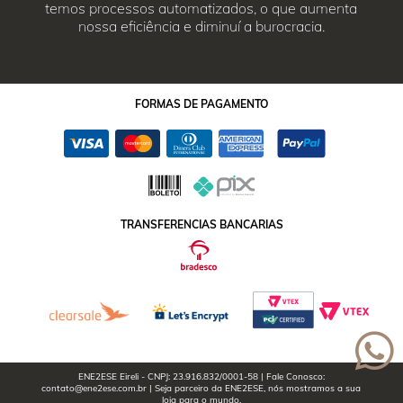
temos processos automatizados, o que aumenta
nossa eficiência e diminuí a burocracia.
FORMAS
DE PAGAMENTO
TRANSFERENCIAS BANCARIAS
ENE2ESE Eireli - CNPJ: 23.916.832/0001-58 | Fale Conosco:
contato@ene2ese.com.br | Seja parceiro da ENE2ESE, nós mostramos a sua
loja para o mundo.