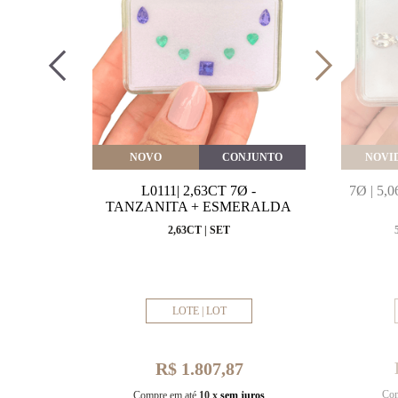
VEITE
NOVO
CONJUNTO
NOVI
MARINHA
L0111| 2,63CT 7Ø -
7Ø | 5
VAL
TANZANITA + ESMERALDA
MM
2,63CT | SET
LOTE | LOT
R$ 1.807,87
Com
uros
Compre em até
10 x
sem juros