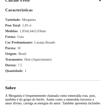
Calcule Frete
Características
Variedade
Morganita
Peso Total
1,83 ct
Medidas
1,83x6,64x5,03mm
Forma
Gota
Cor Predominante
Laranja Rosado
Pureza
SI
Origem
Brasil
Tratamento
Heat (Aquecimento)
Dureza
7,5
Quantidade
1
Sobre
A Morganita é frequentemente chamada como esmeralda rosa, pois,
Seu
também é do grupo do berilo. Assim como a esmeralda favorece o
nat
amor divino, carrega as energias do amor. Também apresenta inclusões
Mad