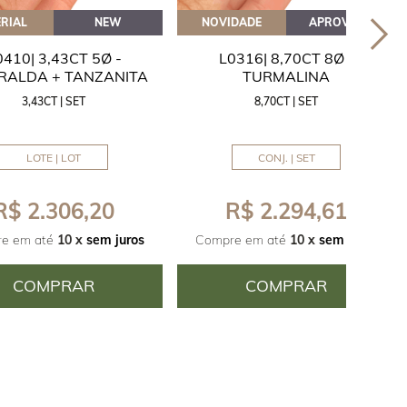
RIAL
NEW
NOVIDADE
APROVEITE
0410| 3,43CT 5Ø -
L0316| 8,70CT 8Ø -
RALDA + TANZANITA
TURMALINA
3,43CT | SET
8,70CT | SET
LOTE | LOT
CONJ. | SET
R$ 2.306,20
R$ 2.294,61
e em até
10 x
sem juros
Compre em até
10 x
sem juros
COMPRAR
COMPRAR