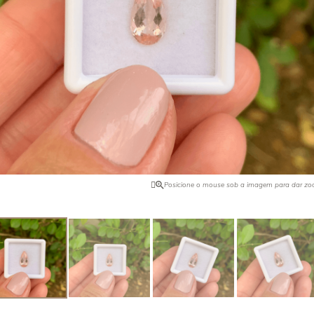
ro pode ser intensificado com o
Quando foi descoberta na Califórn
ilândia ocorre naturalmente ela na
comprador de joias da Tyffany & C
 Encontrada no Brasil, Tailândia,
tudo o que havia e vendeu para o 
 Africa e EUA.
de pedras preciosas, J. P. Morgan,
o nome dessa pedra. Foi ele quem 
maior exemplar dela.
Posicione o mouse sob a imagem para dar z