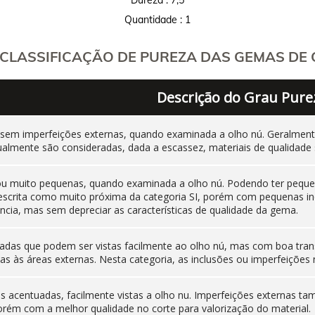
Quantidade : 1
CLASSIFICAÇÃO DE PUREZA DAS GEMAS DE C
Descrição do Grau Pure
 sem imperfeições externas, quando examinada a olho nú. Geralm
ualmente são consideradas, dada a escassez, materiais de qualidade 
 ou muito pequenas, quando examinada a olho nú. Podendo ter pequen
 descrita como muito próxima da categoria SI, porém com pequenas i
cia, mas sem depreciar as características de qualidade da gema.
adas que podem ser vistas facilmente ao olho nú, mas com boa tran
as às áreas externas. Nesta categoria, as inclusões ou imperfeiçõ
nas acentuadas, facilmente vistas a olho nu. Imperfeições externas
orém com a melhor qualidade no corte para valorização do material.