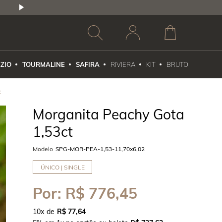
2,5% DE DESCONTO
1X NO CARTÃO DE CR
ZIO
TOURMALINE
SAFIRA
RIVIERA
KIT
BRUTO
t
Morganita Peachy Gota
1,53ct
Modelo
SPG-MOR-PEA-1,53-11,70x6,02
ÚNICO | SINGLE
Por:
R$ 776,45
10
x
R$ 77,64