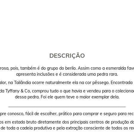
DESCRIÇÃO
sa, pois, também é do grupo do berilo. Assim como a esmeralda favo
apresenta inclusões e é considerada uma pedra rara.
lor, na Tailândia ocorre naturalmente ela na cor pêssego. Encontrada 
 da Tyffany & Co, comprou tudo o que havia e vendeu para o coleciona
dessa pedra. Foi ele quem teve o maior exemplar dela.
________________________________________________________
re conosco, fácil de escolher, prático para comprar e seguro para rec
os em estado bruto diretamente dos principais centros de produção do
 de toda a cadeia produtiva e pela extração consciente de todos os re