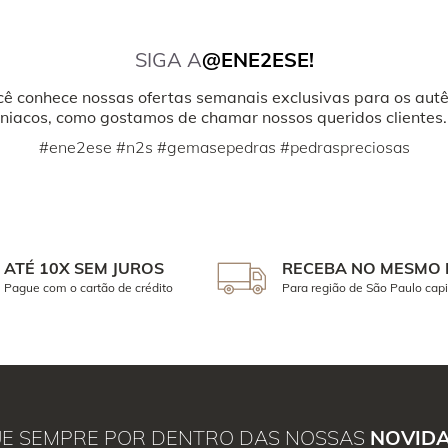
SIGA A
@ENE2ESE!
cê conhece nossas ofertas semanais exclusivas para os autê
iacos, como gostamos de chamar nossos queridos clientes.
#ene2ese #n2s #gemasepedras #pedraspreciosas
ATÉ 10X SEM JUROS
RECEBA NO MESMO 
Pague com o cartão de crédito
Para região de São Paulo capi
UE SEMPRE POR DENTRO DAS NOSSAS
NOVID