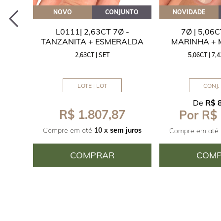
EITE
NOVO
CONJUNTO
NOVIDADE
A
L0111| 2,63CT 7Ø -
7Ø | 5,06
ITA
TANZANITA + ESMERALDA
MARINHA +
2,63CT | SET
5,06CT | 7
LOTE | LOT
CONJ. 
De
R$ 
R$ 1.807,87
Por R$
juros
Compre em até
10 x
sem juros
Compre em até
COMPRAR
COM