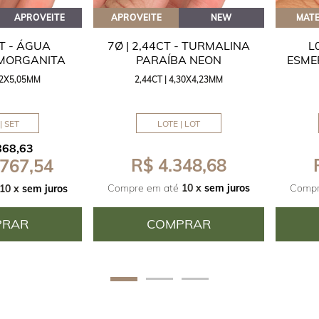
APROVEITE
APROVEITE
NEW
MATE
CT - ÁGUA
7Ø | 2,44CT - TURMALINA
L
 MORGANITA
PARAÍBA NEON
ESME
,42X5,05MM
2,44CT | 4,30X4,23MM
| SET
LOTE | LOT
868,63
R$ 4.348,68
 767,54
Compre em até
10 x
sem juros
Compr
10 x
sem juros
PRAR
COMPRAR