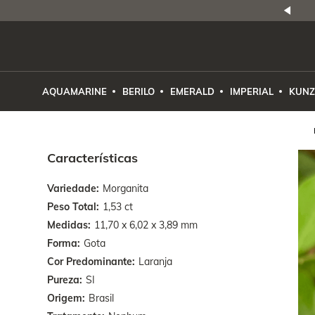
NATURAIS
|
PREÇO E PROCEDÊNCIA
ENE2ESE
AQUAMARINE
BERILO
EMERALD
IMPERIAL
KUNZ
Características
Variedade
Morganita
Peso Total
1,53 ct
Medidas
11,70 x 6,02 x 3,89 mm
Forma
Gota
Cor Predominante
Laranja
Pureza
SI
Origem
Brasil