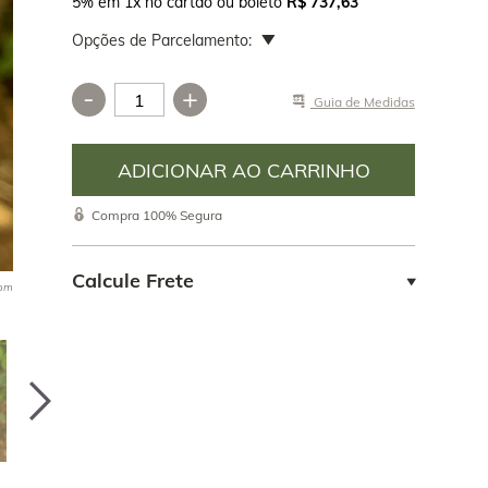
5% em 1x no cartão ou boleto
R$ 737,63
Opções de Parcelamento:
-
+
Guia de Medidas
ia o
____________________________________________________
o, comprou
colecionador
Compra 100% Segura
 de onde vem
teve o
Calcule Frete
oom