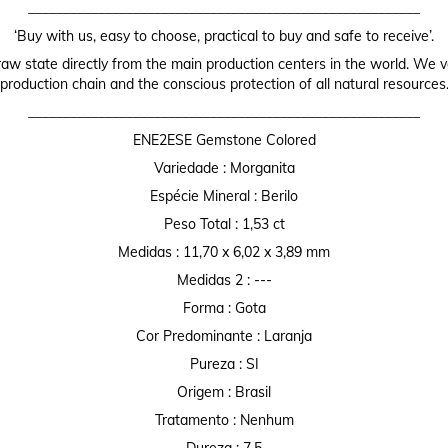
________________________________________________________
‘Buy with us, easy to choose, practical to buy and safe to receive’.
raw state directly from the main production centers in the world. We valu
production chain and the conscious protection of all natural resources
________________________________________________________
ENE2ESE Gemstone Colored
Variedade : Morganita
Espécie Mineral : Berilo
Peso Total : 1,53 ct
Medidas : 11,70 x 6,02 x 3,89 mm
Medidas 2 : ---
Forma : Gota
Cor Predominante : Laranja
Pureza : SI
Origem : Brasil
Tratamento : Nenhum
Dureza : 7,5