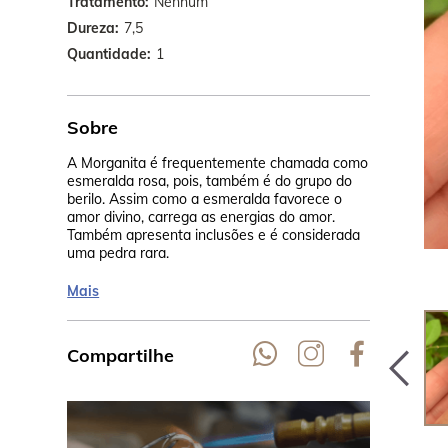
Tratamento
Nenhum
Dureza
7,5
Quantidade
1
Sobre
A Morganita é frequentemente chamada como
Seu rosa cla
esmeralda rosa, pois, também é do grupo do
calor, na Ta
berilo. Assim como a esmeralda favorece o
cor pêssego.
amor divino, carrega as energias do amor.
Madagascar,
Também apresenta inclusões e é considerada
uma pedra rara.
Mais
Compartilhe