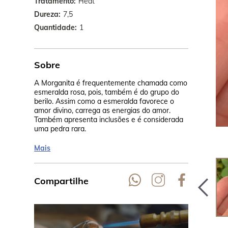
Tratamento
Heat
Dureza
7,5
Quantidade
1
Sobre
A Morganita é frequentemente chamada como
Seu rosa cla
esmeralda rosa, pois, também é do grupo do
calor, na Ta
berilo. Assim como a esmeralda favorece o
cor pêssego.
amor divino, carrega as energias do amor.
Madagascar,
Também apresenta inclusões e é considerada
uma pedra rara.
Mais
Compartilhe