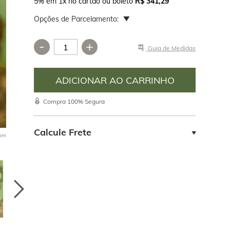
5% em 1x no cartão ou boleto
R$ 341,29
Opções de Parcelamento:
-
+
Guia de Medidas
ia o
____________________________________________________
o, comprou
colecionador
Compra 100% Segura
 de onde vem
teve o
Calcule Frete
oom