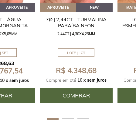
APROVEITE
APROVEITE
NEW
MATE
CT - ÁGUA
7Ø | 2,44CT - TURMALINA
L
 MORGANITA
PARAÍBA NEON
ESME
,42X5,05MM
2,44CT | 4,30X4,23MM
| SET
LOTE | LOT
868,63
R$ 4.348,68
 767,54
Compre em até
10 x
sem juros
Compr
10 x
sem juros
PRAR
COMPRAR