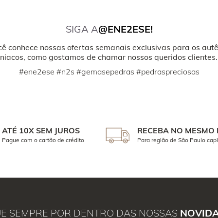
SIGA A
@ENE2ESE!
cê conhece nossas ofertas semanais exclusivas para os autê
iacos, como gostamos de chamar nossos queridos clientes.
#ene2ese #n2s #gemasepedras #pedraspreciosas
ATÉ 10X SEM JUROS
RECEBA NO MESMO 
Pague com o cartão de crédito
Para região de São Paulo capi
UE SEMPRE POR DENTRO DAS NOSSAS
NOVID