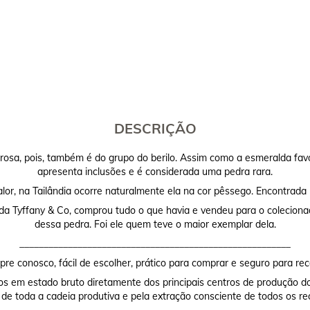
DESCRIÇÃO
sa, pois, também é do grupo do berilo. Assim como a esmeralda favo
apresenta inclusões e é considerada uma pedra rara.
lor, na Tailândia ocorre naturalmente ela na cor pêssego. Encontrada 
 da Tyffany & Co, comprou tudo o que havia e vendeu para o coleciona
dessa pedra. Foi ele quem teve o maior exemplar dela.
________________________________________________________
re conosco, fácil de escolher, prático para comprar e seguro para rec
os em estado bruto diretamente dos principais centros de produção do
 de toda a cadeia produtiva e pela extração consciente de todos os re