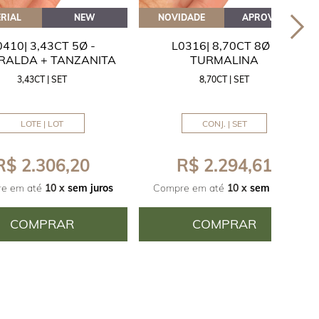
RIAL
NEW
NOVIDADE
APROVEITE
0410| 3,43CT 5Ø -
L0316| 8,70CT 8Ø -
RALDA + TANZANITA
TURMALINA
3,43CT | SET
8,70CT | SET
LOTE | LOT
CONJ. | SET
R$ 2.306,20
R$ 2.294,61
e em até
10 x
sem juros
Compre em até
10 x
sem juros
COMPRAR
COMPRAR