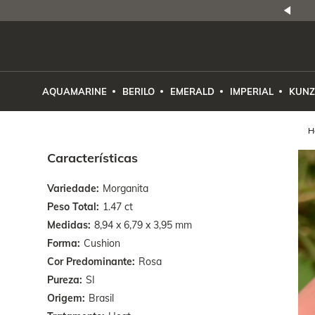
NATURAIS
|
PREÇO E PROCEDÊNCIA
ENE2ESE
AQUAMARINE
BERILO
EMERALD
IMPERIAL
KUNZ
Características
Variedade
Morganita
Peso Total
1.47 ct
Medidas
8,94 x 6,79 x 3,95 mm
Forma
Cushion
Cor Predominante
Rosa
Pureza
SI
Origem
Brasil