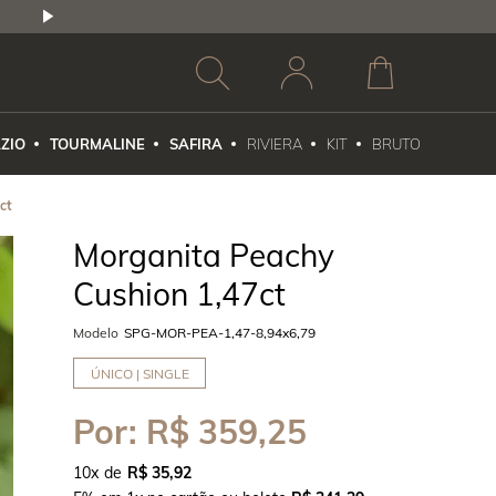
2,5% DE DESCONTO
1X NO CARTÃO DE CR
ZIO
TOURMALINE
SAFIRA
RIVIERA
KIT
BRUTO
ct
Morganita Peachy
Cushion 1,47ct
Modelo
SPG-MOR-PEA-1,47-8,94x6,79
ÚNICO | SINGLE
Por:
R$ 359,25
10
x
R$ 35,92