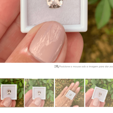
ro pode ser intensificado com o
Quando foi descoberta na Califórn
ilândia ocorre naturalmente ela na
comprador de joias da Tyffany & C
 Encontrada no Brasil, Tailândia,
tudo o que havia e vendeu para o 
 Africa e EUA.
de pedras preciosas, J. P. Morgan,
o nome dessa pedra. Foi ele quem 
maior exemplar dela.
Posicione o mouse sob a imagem para dar z