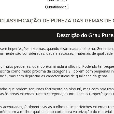
Quantidade : 1
CLASSIFICAÇÃO DE PUREZA DAS GEMAS DE C
Descrição do Grau Pure
 sem imperfeições externas, quando examinada a olho nú. Geralm
ualmente são consideradas, dada a escassez, materiais de qualidade 
 ou muito pequenas, quando examinada a olho nú. Podendo ter pequen
 descrita como muito próxima da categoria SI, porém com pequenas i
cia, mas sem depreciar as características de qualidade da gema.
adas que podem ser vistas facilmente ao olho nú, mas com boa tran
as às áreas externas. Nesta categoria, as inclusões ou imperfeiçõ
nas acentuadas, facilmente vistas a olho nu. Imperfeições externas
orém com a melhor qualidade no corte para valorização do material.