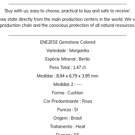
________________________________________________________
‘Buy with us, easy to choose, practical to buy and safe to receive’.
raw state directly from the main production centers in the world. We valu
production chain and the conscious protection of all natural resources
________________________________________________________
ENE2ESE Gemstone Colored
Variedade : Morganita
Espécie Mineral : Berilo
Peso Total : 1.47 ct
Medidas : 8,94 x 6,79 x 3,95 mm
Medidas 2 : ---
Forma : Cushion
Cor Predominante : Rosa
Pureza : SI
Origem : Brasil
Tratamento : Heat
Dureza : 7,5