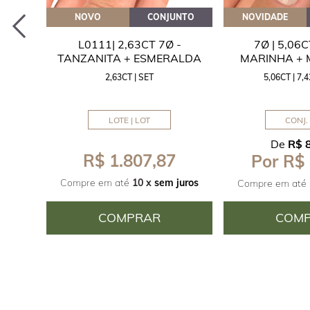
EITE
NOVO
CONJUNTO
NOVIDADE
A
L0111| 2,63CT 7Ø -
7Ø | 5,06
ITA
TANZANITA + ESMERALDA
MARINHA +
2,63CT | SET
5,06CT | 7
LOTE | LOT
CONJ. 
De
R$ 
R$ 1.807,87
Por R$
juros
Compre em até
10 x
sem juros
Compre em até
COMPRAR
COM