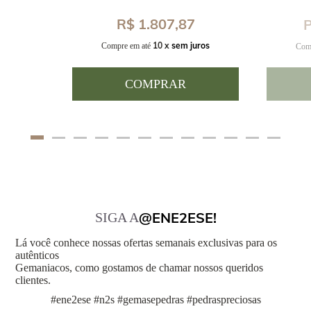
8
R$ 1.807,87
P
uros
10 x
sem juros
Compre em até
Com
COMPRAR
@ENE2ESE!
SIGA A
Lá você conhece nossas ofertas semanais exclusivas para os
autênticos
Gemaniacos, como gostamos de chamar nossos queridos
clientes.
#ene2ese #n2s #gemasepedras #pedraspreciosas