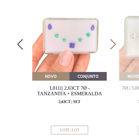
OVEITE
NOVO
CONJUNTO
NOVI
MARINHA
L0111| 2,63CT 7Ø -
7Ø | 5
VAL
TANZANITA + ESMERALDA
MM
2,63CT | SET
LOTE | LOT