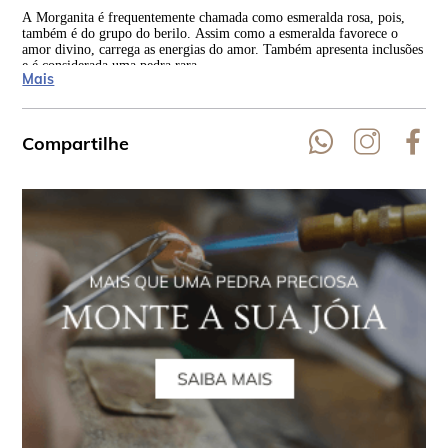
A Morganita é frequentemente chamada como esmeralda rosa, pois,
Seu
também é do grupo do berilo. Assim como a esmeralda favorece o
nat
amor divino, carrega as energias do amor. Também apresenta inclusões
Mad
e é considerada uma pedra rara.
Mais
Compartilhe