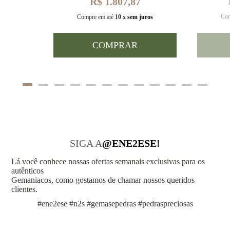
R$ 1.807,87
Com
uros
Compre em até
10 x
sem juros
COMPRAR
SIGA A
@ENE2ESE!
Lá você conhece nossas ofertas semanais exclusivas para os
autênticos
Gemaniacos, como gostamos de chamar nossos queridos
clientes.
#ene2ese #n2s #gemasepedras #pedraspreciosas