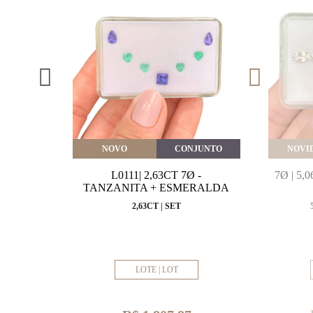
VEITE
NOVO
CONJUNTO
NOVI
MARINHA
L0111| 2,63CT 7Ø -
7Ø | 5
VAL
TANZANITA + ESMERALDA
MM
2,63CT | SET
LOTE | LOT