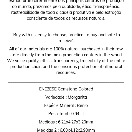
estado bruto diretamente dos principais centros de produção
do mundo, prezamos pela qualidade, ética, transparência,
rastreabilidade de toda a cadeia produtiva e pela extração
consciente de todos os recursos naturais.
________________________________________________________
‘Buy with us, easy to choose, practical to buy and safe to
receive’.
All of our materials are 100% natural, purchased in their raw
state directly from the main production centers in the world.
We value quality, ethics, transparency, traceability of the entire
production chain and the conscious protection of all natural
resources.
________________________________________________________
ENE2ESE Gemstone Colored
Variedade : Morganita
Espécie Mineral : Berilo
Peso Total : 0,94 ct
Medidas : 6,21x4,27x3,20mm
Medidas 2 : 6,03x4,12x2,93mm