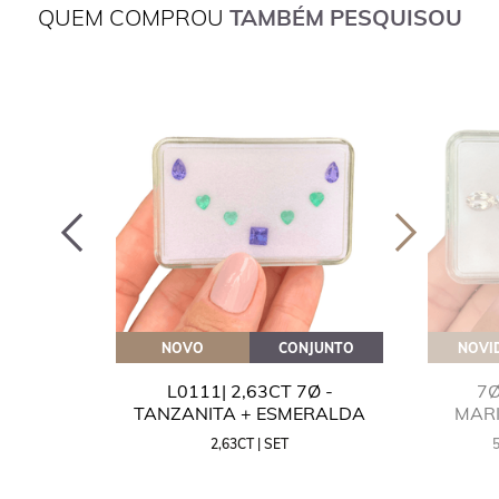
QUEM COMPROU
TAMBÉM PESQUISOU
OVEITE
NOVO
CONJUNTO
NOVI
GUA
L0111| 2,63CT 7Ø -
7Ø
NITA
TANZANITA + ESMERALDA
MAR
2,63CT | SET
MM