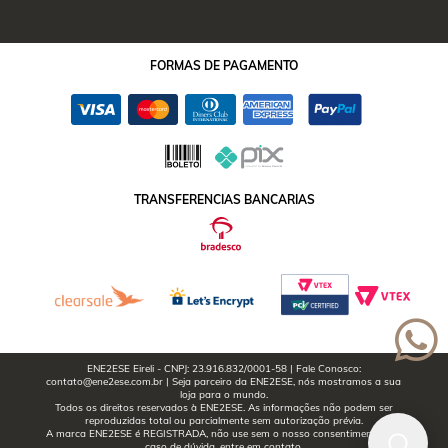
FORMAS
DE PAGAMENTO
TRANSFERENCIAS BANCARIAS
ENE2ESE Eireli - CNPJ: 23.916.832/0001-58 | Fale Conosco:
contato@ene2ese.com.br | Seja parceiro da ENE2ESE, nós mostramos a sua
loja para o mundo.
Todos os direitos reservados à ENE2ESE. As informações não podem ser
reproduzidas total ou parcialmente sem autorização prévia.
A marca ENE2ESE é REGISTRADA, não use sem o nosso consentimento. Em
caso de dúvida, entre em contato.