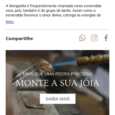
A Morganita é frequentemente chamada como esmeralda
Seu
rosa, pois, também é do grupo do berilo. Assim como a
oco
esmeralda favorece o amor divino, carrega as energias do
Tai
amor. Também apresenta inclusões e é considerada uma
Mais
pedra rara.
Compartilhe