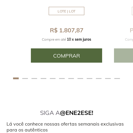
LOTE | LOT
8
R$ 1.807,87
P
juros
Compre em até
10 x
sem juros
Comp
COMPRAR
SIGA A
@ENE2ESE!
Lá você conhece nossas ofertas semanais exclusivas
para os autênticos