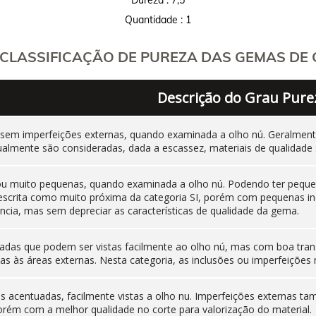
Quantidade : 1
CLASSIFICAÇÃO DE PUREZA DAS GEMAS DE C
Descrição do Grau Pure
 sem imperfeições externas, quando examinada a olho nú. Geralm
ualmente são consideradas, dada a escassez, materiais de qualidade 
 ou muito pequenas, quando examinada a olho nú. Podendo ter pequen
 descrita como muito próxima da categoria SI, porém com pequenas i
cia, mas sem depreciar as características de qualidade da gema.
adas que podem ser vistas facilmente ao olho nú, mas com boa tran
as às áreas externas. Nesta categoria, as inclusões ou imperfeiçõ
nas acentuadas, facilmente vistas a olho nu. Imperfeições externas
orém com a melhor qualidade no corte para valorização do material.