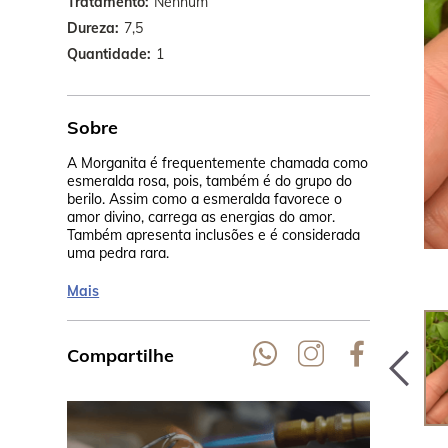
Tratamento
Nenhum
Dureza
7,5
Quantidade
1
Sobre
A Morganita é frequentemente chamada como
Seu rosa cla
esmeralda rosa, pois, também é do grupo do
calor, na Ta
berilo. Assim como a esmeralda favorece o
cor pêssego.
amor divino, carrega as energias do amor.
Madagascar,
Também apresenta inclusões e é considerada
uma pedra rara.
Mais
Compartilhe