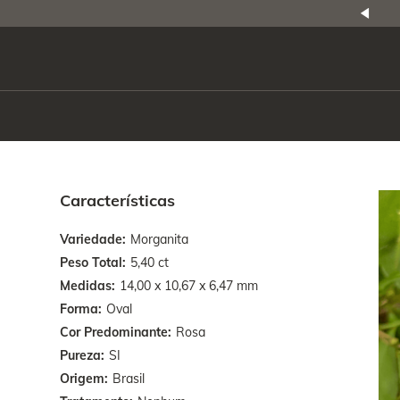
NATURAIS
|
PREÇO E PROCEDÊNCIA
ENE2ESE
Características
Variedade
Morganita
Peso Total
5,40 ct
Medidas
14,00 x 10,67 x 6,47 mm
Forma
Oval
Cor Predominante
Rosa
Pureza
SI
Origem
Brasil