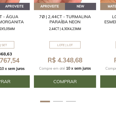
APROVEITE
APROVEITE
NEW
MATE
CT - ÁGUA
7Ø | 2,44CT - TURMALINA
L
 MORGANITA
PARAÍBA NEON
ESME
,42X5,05MM
2,44CT | 4,30X4,23MM
| SET
LOTE | LOT
868,63
R$ 4.348,68
 767,54
Compre em até
10 x
sem juros
Compr
10 x
sem juros
PRAR
COMPRAR