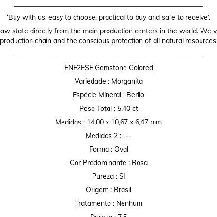
________________________________________________________
‘Buy with us, easy to choose, practical to buy and safe to receive’.
raw state directly from the main production centers in the world. We valu
production chain and the conscious protection of all natural resources
________________________________________________________
ENE2ESE Gemstone Colored
Variedade : Morganita
Espécie Mineral : Berilo
Peso Total : 5,40 ct
Medidas : 14,00 x 10,67 x 6,47 mm
Medidas 2 : ---
Forma : Oval
Cor Predominante : Rosa
Pureza : SI
Origem : Brasil
Tratamento : Nenhum
Dureza : 7,5