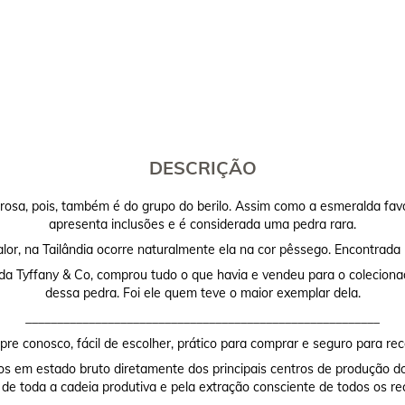
DESCRIÇÃO
sa, pois, também é do grupo do berilo. Assim como a esmeralda favo
apresenta inclusões e é considerada uma pedra rara.
lor, na Tailândia ocorre naturalmente ela na cor pêssego. Encontrada 
 da Tyffany & Co, comprou tudo o que havia e vendeu para o coleciona
dessa pedra. Foi ele quem teve o maior exemplar dela.
________________________________________________________
re conosco, fácil de escolher, prático para comprar e seguro para rec
os em estado bruto diretamente dos principais centros de produção do
 de toda a cadeia produtiva e pela extração consciente de todos os re