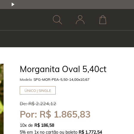
2,5% DE DESCONTO
1X NO CARTÃO DE CR
Morganita Oval 5,40ct
Modelo
SPG-MOR-PEA-5,50-14,00x10,67
ÚNICO | SINGLE
De:
R$ 2.224,12
Por:
R$ 1.865,83
10
x
R$ 186,58
5% em 1x no cartão ou boleto
R$ 1.772,54