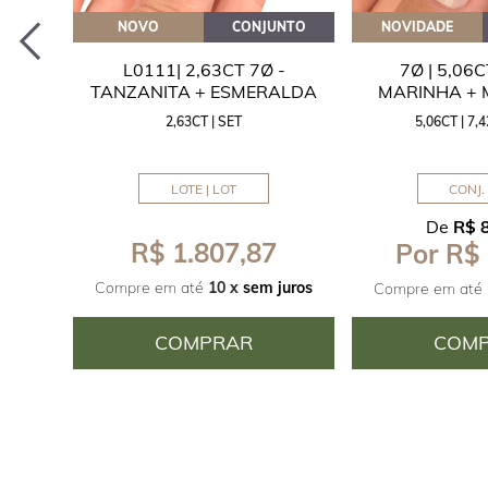
EITE
NOVO
CONJUNTO
NOVIDADE
A
L0111| 2,63CT 7Ø -
7Ø | 5,06
ITA
TANZANITA + ESMERALDA
MARINHA +
2,63CT | SET
5,06CT | 7
LOTE | LOT
CONJ. 
De
R$ 
R$ 1.807,87
Por R$
juros
Compre em até
10 x
sem juros
Compre em até
COMPRAR
COM