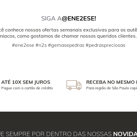
SIGA A
@ENE2ESE!
cê conhece nossas ofertas semanais exclusivas para os autê
iacos, como gostamos de chamar nossos queridos clientes.
#ene2ese #n2s #gemasepedras #pedraspreciosas
ATÉ 10X SEM JUROS
RECEBA NO MESMO 
Pague com o cartão de crédito
Para região de São Paulo capi
UE SEMPRE POR DENTRO DAS NOSSAS
NOVID