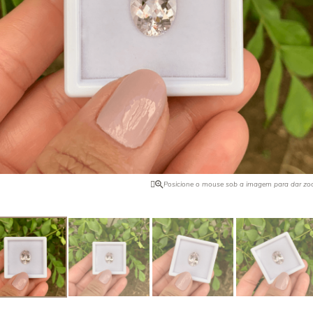
ro pode ser intensificado com o
Quando foi descoberta na Califórn
ilândia ocorre naturalmente ela na
comprador de joias da Tyffany & C
 Encontrada no Brasil, Tailândia,
tudo o que havia e vendeu para o 
 Africa e EUA.
de pedras preciosas, J. P. Morgan,
o nome dessa pedra. Foi ele quem 
maior exemplar dela.
Posicione o mouse sob a imagem para dar z