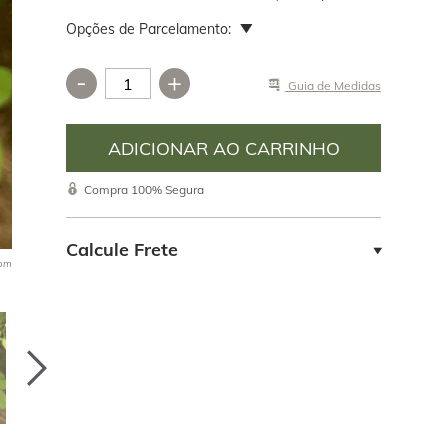
Opções de Parcelamento:
-
+
Guia de Medidas
ia o
____________________________________________________
o, comprou
Compra 100% Segura
colecionador
 de onde vem
teve o
Calcule Frete
oom