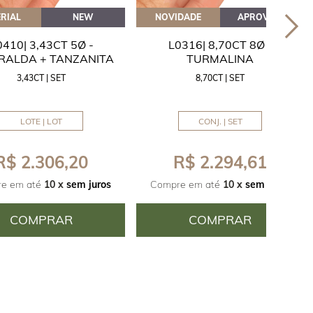
RIAL
NEW
NOVIDADE
APROVEITE
0410| 3,43CT 5Ø -
L0316| 8,70CT 8Ø -
RALDA + TANZANITA
TURMALINA
3,43CT | SET
8,70CT | SET
LOTE | LOT
CONJ. | SET
R$ 2.306,20
R$ 2.294,61
e em até
10 x
sem juros
Compre em até
10 x
sem juros
COMPRAR
COMPRAR