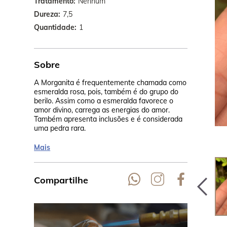
Tratamento
Nenhum
Dureza
7,5
Quantidade
1
Sobre
A Morganita é frequentemente chamada como
Seu rosa cla
esmeralda rosa, pois, também é do grupo do
calor, na Ta
berilo. Assim como a esmeralda favorece o
cor pêssego.
amor divino, carrega as energias do amor.
Madagascar,
Também apresenta inclusões e é considerada
uma pedra rara.
Mais
Compartilhe