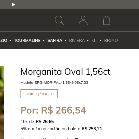
2,5% DE DESCONTO
1X NO CARTÃO DE CR
ZIO
TOURMALINE
SAFIRA
RIVIERA
KIT
BRUTO
Morganita Oval 1,56ct
Modelo
SPG-MOR-PAL-1,56-9,06x7,03
ÚNICO | SINGLE
Por:
R$ 266,54
10
x
R$ 26,65
5% em 1x no cartão ou boleto
R$ 253,21