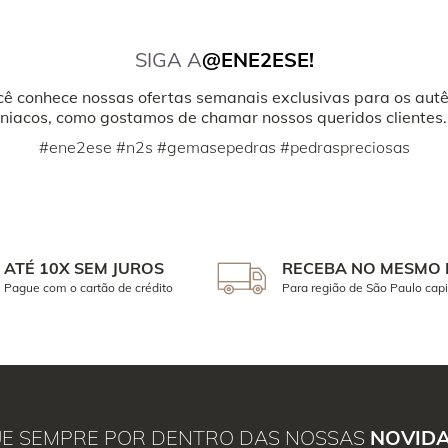
SIGA A
@ENE2ESE!
cê conhece nossas ofertas semanais exclusivas para os autê
iacos, como gostamos de chamar nossos queridos clientes.
#ene2ese #n2s #gemasepedras #pedraspreciosas
ATÉ 10X SEM JUROS
RECEBA NO MESMO 
Pague com o cartão de crédito
Para região de São Paulo capi
UE SEMPRE POR DENTRO DAS NOSSAS
NOVID