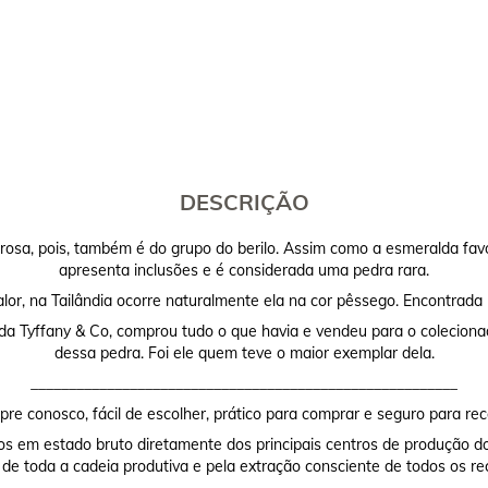
DESCRIÇÃO
sa, pois, também é do grupo do berilo. Assim como a esmeralda favo
apresenta inclusões e é considerada uma pedra rara.
lor, na Tailândia ocorre naturalmente ela na cor pêssego. Encontrada 
 da Tyffany & Co, comprou tudo o que havia e vendeu para o coleciona
dessa pedra. Foi ele quem teve o maior exemplar dela.
________________________________________________________
re conosco, fácil de escolher, prático para comprar e seguro para rec
os em estado bruto diretamente dos principais centros de produção do
 de toda a cadeia produtiva e pela extração consciente de todos os re