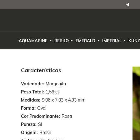
NATURAIS
|
PREÇO E PROCEDÊNCIA
ENE2ESE
AQUAMARINE
BERILO
EMERALD
IMPERIAL
KUNZ
Características
Variedade
Morganita
Peso Total
1,56 ct
Medidas
9,06 x 7,03 x 4,33 mm
Forma
Oval
Cor Predominante
Rosa
Pureza
SI
Origem
Brasil