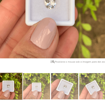
ro pode ser intensificado com o
Quando foi descoberta na Califórn
ilândia ocorre naturalmente ela na
comprador de joias da Tyffany & C
 Encontrada no Brasil, Tailândia,
tudo o que havia e vendeu para o 
 Africa e EUA.
de pedras preciosas, J. P. Morgan,
o nome dessa pedra. Foi ele quem 
maior exemplar dela.
Posicione o mouse sob a imagem para dar z