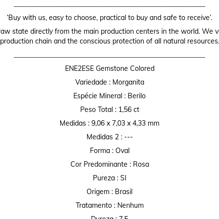
________________________________________________________
‘Buy with us, easy to choose, practical to buy and safe to receive’.
raw state directly from the main production centers in the world. We valu
production chain and the conscious protection of all natural resources
________________________________________________________
ENE2ESE Gemstone Colored
Variedade : Morganita
Espécie Mineral : Berilo
Peso Total : 1,56 ct
Medidas : 9,06 x 7,03 x 4,33 mm
Medidas 2 : ---
Forma : Oval
Cor Predominante : Rosa
Pureza : SI
Origem : Brasil
Tratamento : Nenhum
Dureza : 7,5