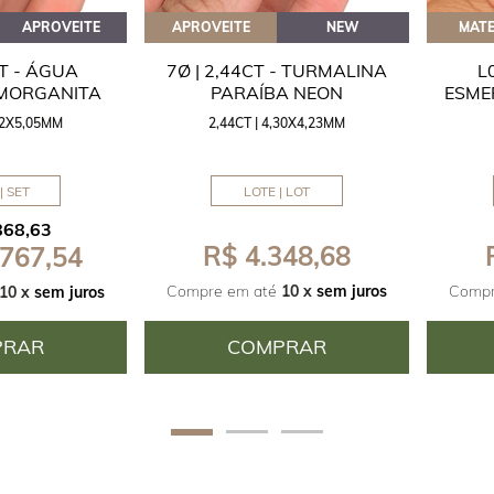
APROVEITE
APROVEITE
NEW
MATE
CT - ÁGUA
7Ø | 2,44CT - TURMALINA
L
 MORGANITA
PARAÍBA NEON
ESME
,42X5,05MM
2,44CT | 4,30X4,23MM
| SET
LOTE | LOT
868,63
R$ 4.348,68
 767,54
Compre em até
10 x
sem juros
Compr
10 x
sem juros
PRAR
COMPRAR