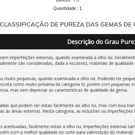
Quantidade : 1
CLASSIFICAÇÃO DE PUREZA DAS GEMAS DE C
Descrição do Grau Pure
 sem imperfeições externas, quando examinada a olho nú. Geralm
ualmente são consideradas, dada a escassez, materiais de qualidade 
 ou muito pequenas, quando examinada a olho nú. Podendo ter pequen
 descrita como muito próxima da categoria SI, porém com pequenas i
cia, mas sem depreciar as características de qualidade da gema.
adas que podem ser vistas facilmente ao olho nú, mas com boa tran
as às áreas externas. Nesta categoria, as inclusões ou imperfeiçõ
nas acentuadas, facilmente vistas a olho nu. Imperfeições externas
orém com a melhor qualidade no corte para valorização do material.