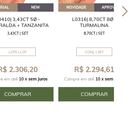
RIAL
NEW
NOVIDADE
APROVEITE
0410| 3,43CT 5Ø -
L0316| 8,70CT 8Ø -
RALDA + TANZANITA
TURMALINA
3,43CT | SET
8,70CT | SET
LOTE | LOT
CONJ. | SET
R$ 2.306,20
R$ 2.294,61
e em até
10 x
sem juros
Compre em até
10 x
sem juros
COMPRAR
COMPRAR