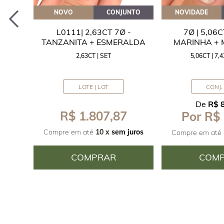
EITE
NOVO
CONJUNTO
NOVIDADE
A
L0111| 2,63CT 7Ø -
7Ø | 5,06
ITA
TANZANITA + ESMERALDA
MARINHA +
2,63CT | SET
5,06CT | 7
LOTE | LOT
CONJ. 
De
R$ 
R$ 1.807,87
Por R$
juros
Compre em até
10 x
sem juros
Compre em até
COMPRAR
COM