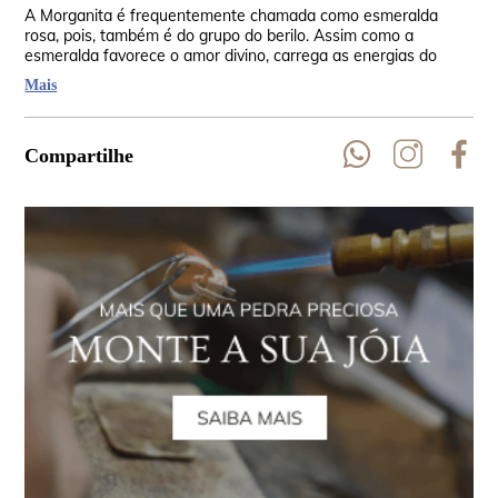
A Morganita é frequentemente chamada como esmeralda
Seu
rosa, pois, também é do grupo do berilo. Assim como a
oco
esmeralda favorece o amor divino, carrega as energias do
Tai
amor. Também apresenta inclusões e é considerada uma
Mais
pedra rara.
Compartilhe