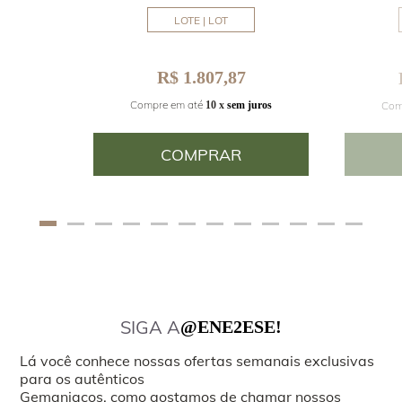
LOTE | LOT
R$ 1.807,87
Compre em até
Com
juros
10 x
sem juros
COMPRAR
SIGA A
@ENE2ESE!
Lá você conhece nossas ofertas semanais exclusivas
para os autênticos
Gemaniacos, como gostamos de chamar nossos