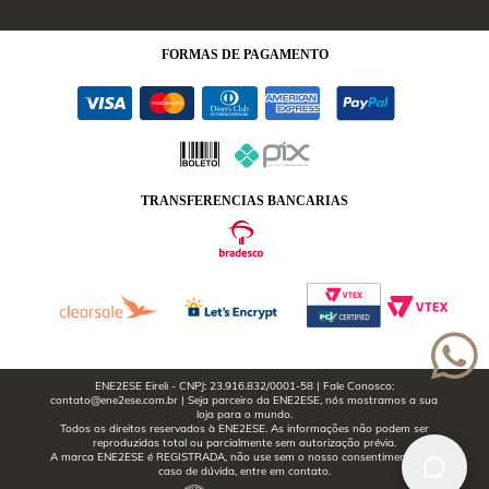
FORMAS
DE PAGAMENTO
TRANSFERENCIAS BANCARIAS
ENE2ESE Eireli - CNPJ: 23.916.832/0001-58 | Fale Conosco:
contato@ene2ese.com.br | Seja parceiro da ENE2ESE, nós mostramos a sua
loja para o mundo.
Todos os direitos reservados à ENE2ESE. As informações não podem ser
reproduzidas total ou parcialmente sem autorização prévia.
A marca ENE2ESE é REGISTRADA, não use sem o nosso consentimento. Em
caso de dúvida, entre em contato.