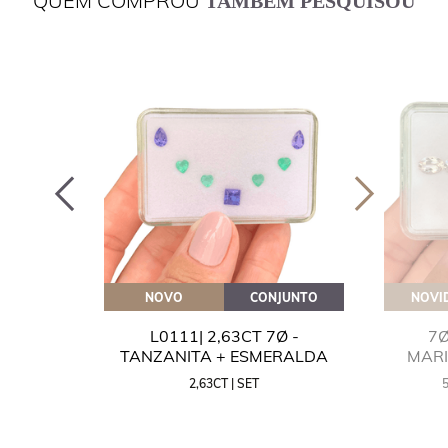
QUEM COMPROU
TAMBÉM PESQUISOU
OVEITE
NOVO
CONJUNTO
NOVI
GUA
L0111| 2,63CT 7Ø -
7Ø
NITA
TANZANITA + ESMERALDA
MAR
2,63CT | SET
MM