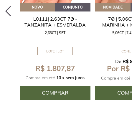
EITE
NOVO
CONJUNTO
NOVIDADE
A
L0111| 2,63CT 7Ø -
7Ø | 5,06
ITA
TANZANITA + ESMERALDA
MARINHA +
2,63CT | SET
5,06CT | 7
LOTE | LOT
CONJ. 
De
R$ 
R$ 1.807,87
Por R$
juros
Compre em até
10 x
sem juros
Compre em até
COMPRAR
COM