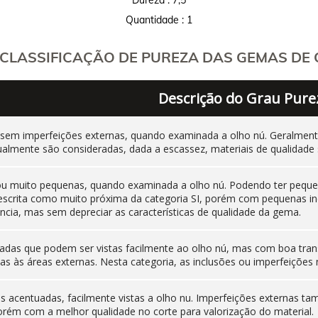
Quantidade : 1
CLASSIFICAÇÃO DE PUREZA DAS GEMAS DE C
Descrição do Grau Pure
 sem imperfeições externas, quando examinada a olho nú. Geralm
ualmente são consideradas, dada a escassez, materiais de qualidade 
 ou muito pequenas, quando examinada a olho nú. Podendo ter pequen
 descrita como muito próxima da categoria SI, porém com pequenas i
cia, mas sem depreciar as características de qualidade da gema.
adas que podem ser vistas facilmente ao olho nú, mas com boa tran
as às áreas externas. Nesta categoria, as inclusões ou imperfeiçõ
nas acentuadas, facilmente vistas a olho nu. Imperfeições externas
orém com a melhor qualidade no corte para valorização do material.