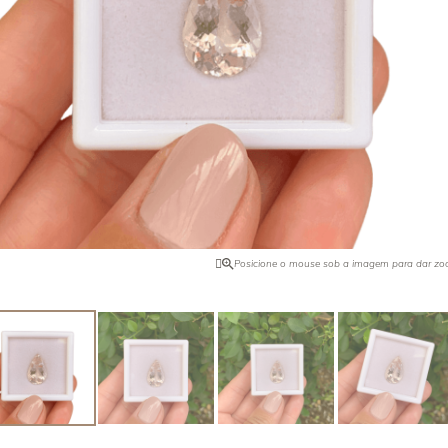
ro pode ser intensificado com o
Quando foi descoberta na Califórn
ilândia ocorre naturalmente ela na
comprador de joias da Tyffany & C
 Encontrada no Brasil, Tailândia,
tudo o que havia e vendeu para o 
 Africa e EUA.
de pedras preciosas, J. P. Morgan,
o nome dessa pedra. Foi ele quem 
maior exemplar dela.
Posicione o mouse sob a imagem para dar z