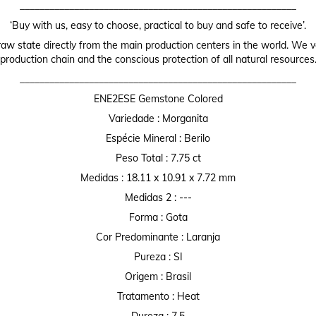
________________________________________________________
‘Buy with us, easy to choose, practical to buy and safe to receive’.
raw state directly from the main production centers in the world. We valu
production chain and the conscious protection of all natural resources
________________________________________________________
ENE2ESE Gemstone Colored
Variedade : Morganita
Espécie Mineral : Berilo
Peso Total : 7.75 ct
Medidas : 18.11 x 10.91 x 7.72 mm
Medidas 2 : ---
Forma : Gota
Cor Predominante : Laranja
Pureza : SI
Origem : Brasil
Tratamento : Heat
Dureza : 7,5