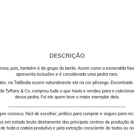
DESCRIÇÃO
sa, pois, também é do grupo do berilo. Assim como a esmeralda favo
apresenta inclusões e é considerada uma pedra rara.
lor, na Tailândia ocorre naturalmente ela na cor pêssego. Encontrada 
 da Tyffany & Co, comprou tudo o que havia e vendeu para o coleciona
dessa pedra. Foi ele quem teve o maior exemplar dela.
________________________________________________________
re conosco, fácil de escolher, prático para comprar e seguro para rec
os em estado bruto diretamente dos principais centros de produção do
 de toda a cadeia produtiva e pela extração consciente de todos os re