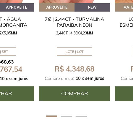
APROVEITE
APROVEITE
NEW
MATE
CT - ÁGUA
7Ø | 2,44CT - TURMALINA
L
 MORGANITA
PARAÍBA NEON
ESME
,42X5,05MM
2,44CT | 4,30X4,23MM
| SET
LOTE | LOT
868,63
R$ 4.348,68
 767,54
Compre em até
10 x
sem juros
Compr
10 x
sem juros
PRAR
COMPRAR