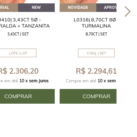
RIAL
NEW
NOVIDADE
APROVEITE
0410| 3,43CT 5Ø -
L0316| 8,70CT 8Ø -
RALDA + TANZANITA
TURMALINA
3,43CT | SET
8,70CT | SET
LOTE | LOT
CONJ. | SET
R$ 2.306,20
R$ 2.294,61
e em até
10 x
sem juros
Compre em até
10 x
sem juros
COMPRAR
COMPRAR