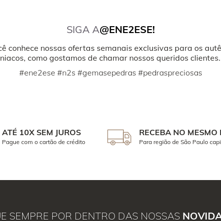
SIGA A
@ENE2ESE!
cê conhece nossas ofertas semanais exclusivas para os autê
iacos, como gostamos de chamar nossos queridos clientes.
#ene2ese #n2s #gemasepedras #pedraspreciosas
ATÉ 10X SEM JUROS
RECEBA NO MESMO 
Pague com o cartão de crédito
Para região de São Paulo capi
UE SEMPRE POR DENTRO DAS NOSSAS
NOVID