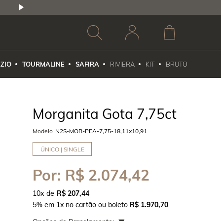
2,5% DE DESCONTO
1X NO CARTÃO DE CR
ZIO
TOURMALINE
SAFIRA
RIVIERA
KIT
BRUTO
Morganita Gota 7,75ct
Modelo
N2S-MOR-PEA-7,75-18,11x10,91
ÚNICO | SINGLE
Por:
R$ 2.074,42
10
x
R$ 207,44
5% em 1x no cartão ou boleto
R$ 1.970,70