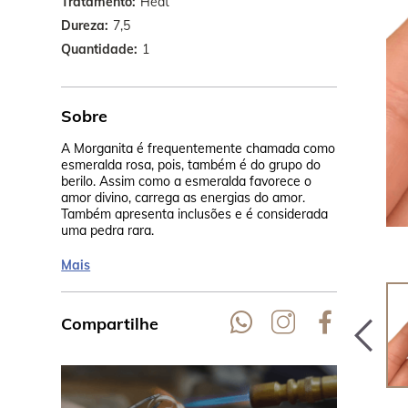
Tratamento
Heat
Dureza
7,5
Quantidade
1
Sobre
A Morganita é frequentemente chamada como
Seu rosa cla
esmeralda rosa, pois, também é do grupo do
calor, na Ta
berilo. Assim como a esmeralda favorece o
cor pêssego.
amor divino, carrega as energias do amor.
Madagascar,
Também apresenta inclusões e é considerada
uma pedra rara.
Mais
Compartilhe