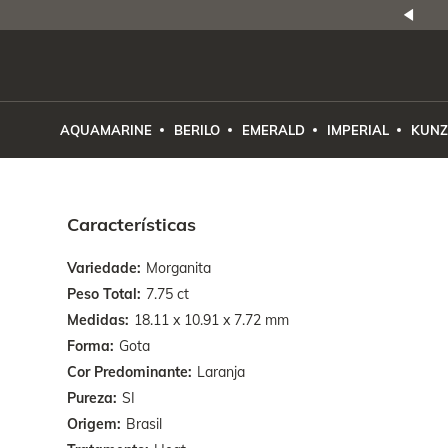
NATURAIS
|
PREÇO E PROCEDÊNCIA
ENE2ESE
AQUAMARINE
BERILO
EMERALD
IMPERIAL
KUNZ
Características
Variedade
Morganita
Peso Total
7.75 ct
Medidas
18.11 x 10.91 x 7.72 mm
Forma
Gota
Cor Predominante
Laranja
Pureza
SI
Origem
Brasil