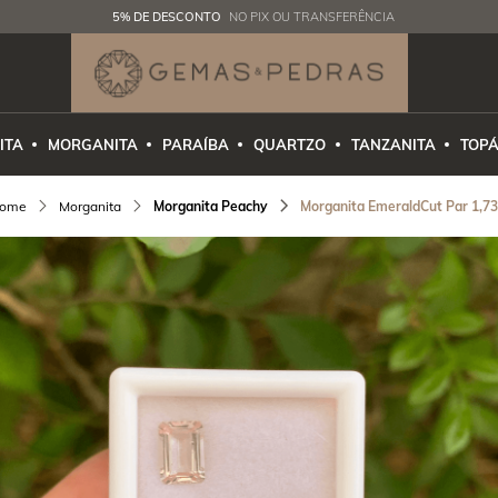
5% DE DESCONTO
NO PIX OU TRANSFERÊNCIA
ITA
MORGANITA
PARAÍBA
QUARTZO
TANZANITA
TOPÁ
Morganita
Morganita Peachy
Morganita EmeraldCut Par 1,73