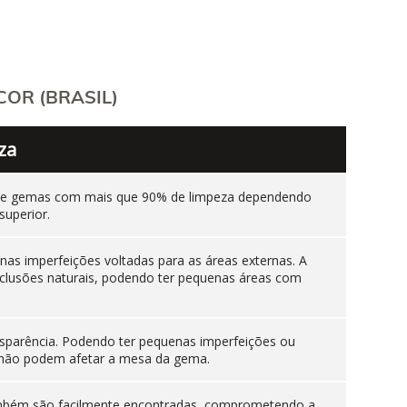
OR (BRASIL)
za
ente gemas com mais que 90% de limpeza dependendo
superior.
as imperfeições voltadas para as áreas externas. A
nclusões naturais, podendo ter pequenas áreas com
sparência. Podendo ter pequenas imperfeições ou
es não podem afetar a mesa da gema.
 também são facilmente encontradas, comprometendo a