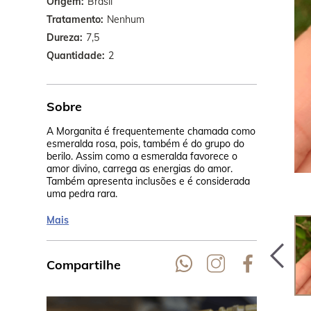
Origem
Brasil
Tratamento
Nenhum
Dureza
7,5
Quantidade
2
Sobre
A Morganita é frequentemente chamada como
Seu rosa cla
esmeralda rosa, pois, também é do grupo do
calor, na Ta
berilo. Assim como a esmeralda favorece o
cor pêssego.
amor divino, carrega as energias do amor.
Madagascar,
Também apresenta inclusões e é considerada
uma pedra rara.
Mais
Compartilhe