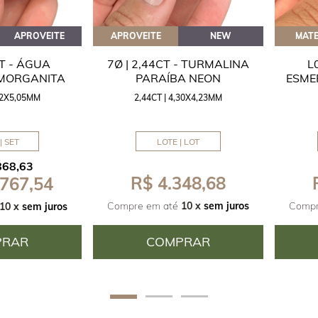
APROVEITE
APROVEITE
NEW
MATE
CT - ÁGUA
7Ø | 2,44CT - TURMALINA
L
 MORGANITA
PARAÍBA NEON
ESME
,42X5,05MM
2,44CT | 4,30X4,23MM
| SET
LOTE | LOT
868,63
R$ 4.348,68
 767,54
Compre em até
10 x
sem juros
Compr
10 x
sem juros
PRAR
COMPRAR