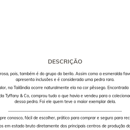
DESCRIÇÃO
sa, pois, também é do grupo do berilo. Assim como a esmeralda favo
apresenta inclusões e é considerada uma pedra rara.
lor, na Tailândia ocorre naturalmente ela na cor pêssego. Encontrada 
 da Tyffany & Co, comprou tudo o que havia e vendeu para o coleciona
dessa pedra. Foi ele quem teve o maior exemplar dela.
________________________________________________________
re conosco, fácil de escolher, prático para comprar e seguro para rec
os em estado bruto diretamente dos principais centros de produção do