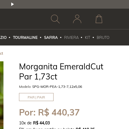
2,5% DE DESCONTO
1X NO CARTÃO DE CR
ZIO
TOURMALINE
SAFIRA
RIVIERA
KIT
BRUTO
ct
Morganita EmeraldCut
Par 1,73ct
Modelo
SPG-MOR-PEA-1,73-7,12x5,06
PAR | PAIR
Por:
R$ 440,37
10
x
R$ 44,03