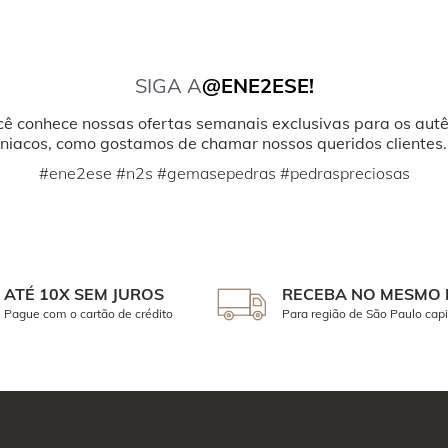
SIGA A
@ENE2ESE!
cê conhece nossas ofertas semanais exclusivas para os autê
iacos, como gostamos de chamar nossos queridos clientes.
#ene2ese #n2s #gemasepedras #pedraspreciosas
ATÉ 10X SEM JUROS
RECEBA NO MESMO 
Pague com o cartão de crédito
Para região de São Paulo capi