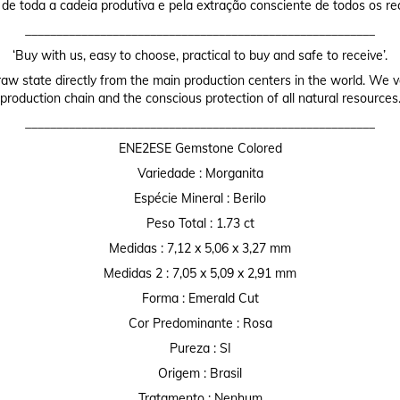
 de toda a cadeia produtiva e pela extração consciente de todos os re
________________________________________________________
‘Buy with us, easy to choose, practical to buy and safe to receive’.
raw state directly from the main production centers in the world. We valu
production chain and the conscious protection of all natural resources
________________________________________________________
ENE2ESE Gemstone Colored
Variedade : Morganita
Espécie Mineral : Berilo
Peso Total : 1.73 ct
Medidas : 7,12 x 5,06 x 3,27 mm
Medidas 2 : 7,05 x 5,09 x 2,91 mm
Forma : Emerald Cut
Cor Predominante : Rosa
Pureza : SI
Origem : Brasil
Tratamento : Nenhum