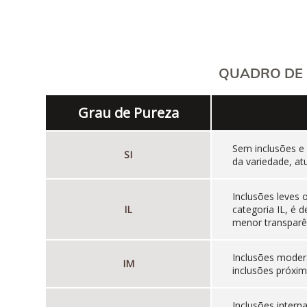
QUADRO DE 
Grau de Pureza
Sem inclusões e
SI
da variedade, at
Inclusões leves
IL
categoria IL, é
menor transparên
Inclusões moder
IM
inclusões próxim
Inclusões inter