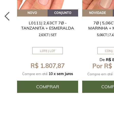
EITE
NOVO
CONJUNTO
NOVIDADE
A
L0111| 2,63CT 7Ø -
7Ø | 5,06
ITA
TANZANITA + ESMERALDA
MARINHA +
2,63CT | SET
5,06CT | 7
LOTE | LOT
CONJ. 
De
R$ 
R$ 1.807,87
Por R$
juros
Compre em até
10 x
sem juros
Compre em até
COMPRAR
COM