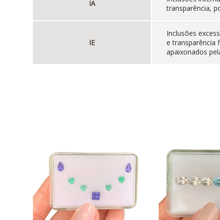
IA
transparência, p
Inclusões excess
IE
e transparência 
apaixonados pela