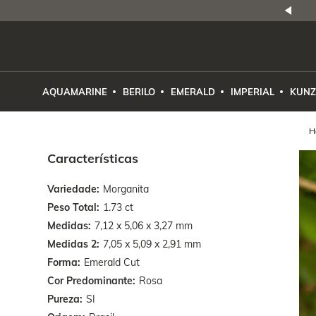
NATURAIS
|
PREÇO E PROCEDÊNCIA
ENE2ESE
AQUAMARINE
BERILO
EMERALD
IMPERIAL
KUNZ
Características
Variedade
Morganita
Peso Total
1.73 ct
Medidas
7,12 x 5,06 x 3,27 mm
Medidas 2
7,05 x 5,09 x 2,91 mm
Forma
Emerald Cut
Cor Predominante
Rosa
Pureza
SI