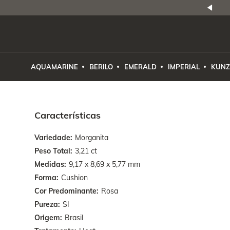
NATURAIS
|
PREÇO E PROCEDÊNCIA
ENE2ESE
AQUAMARINE
BERILO
EMERALD
IMPERIAL
KUNZ
Características
Variedade
Morganita
Peso Total
3,21 ct
Medidas
9,17 x 8,69 x 5,77 mm
Forma
Cushion
Cor Predominante
Rosa
Pureza
SI
Origem
Brasil