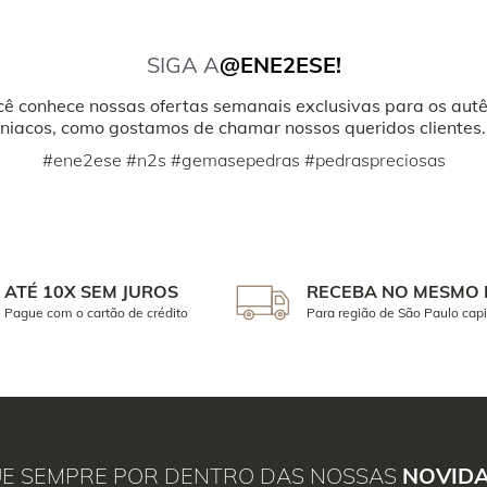
SIGA A
@ENE2ESE!
cê conhece nossas ofertas semanais exclusivas para os autê
iacos, como gostamos de chamar nossos queridos clientes.
#ene2ese #n2s #gemasepedras #pedraspreciosas
ATÉ 10X SEM JUROS
RECEBA NO MESMO 
Pague com o cartão de crédito
Para região de São Paulo capi
UE SEMPRE POR DENTRO DAS NOSSAS
NOVID