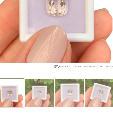
ro pode ser intensificado com o
Quando foi descoberta na Califórn
ilândia ocorre naturalmente ela na
comprador de joias da Tyffany & C
 Encontrada no Brasil, Tailândia,
tudo o que havia e vendeu para o 
 Africa e EUA.
de pedras preciosas, J. P. Morgan,
o nome dessa pedra. Foi ele quem 
maior exemplar dela.
Posicione o mouse sob a imagem para dar z