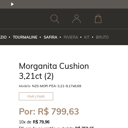
2,5% DE DESCONTO
1X NO CARTÃO DE CR
ZIO
TOURMALINE
SAFIRA
RIVIERA
KIT
BRUTO
Morganita Cushion
3,21ct (2)
Modelo
N2S-MOR-PEA-3,21-9,17x8,69
PAR | PAIR
Por:
R$ 799,63
10
x
R$ 79,96