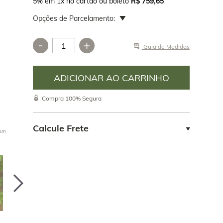
5% em 1x no cartão ou boleto
R$ 759,65
Opções de Parcelamento:
-
+
Guia de Medidas
ia o
____________________________________________________
o, comprou
colecionador
Compra 100% Segura
 de onde vem
teve o
Calcule Frete
oom