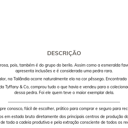
DESCRIÇÃO
sa, pois, também é do grupo do berilo. Assim como a esmeralda favo
apresenta inclusões e é considerada uma pedra rara.
lor, na Tailândia ocorre naturalmente ela na cor pêssego. Encontrada 
 da Tyffany & Co, comprou tudo o que havia e vendeu para o coleciona
dessa pedra. Foi ele quem teve o maior exemplar dela.
________________________________________________________
re conosco, fácil de escolher, prático para comprar e seguro para rec
os em estado bruto diretamente dos principais centros de produção do
 de toda a cadeia produtiva e pela extração consciente de todos os re