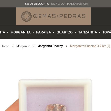
5% DE DESCONTO
NO PIX OU TRANSFERÊNCIA
ITA
MORGANITA
PARAÍBA
QUARTZO
TANZANITA
TOPÁ
Morganita
Morganita Peachy
Morganita Cushion 3,21ct (2)