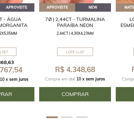
APROVEITE
APROVEITE
NEW
MATE
CT - ÁGUA
7Ø | 2,44CT - TURMALINA
L
 MORGANITA
PARAÍBA NEON
ESME
,42X5,05MM
2,44CT | 4,30X4,23MM
| SET
LOTE | LOT
868,63
R$ 4.348,68
 767,54
Compre em até
10 x
sem juros
Compr
10 x
sem juros
PRAR
COMPRAR