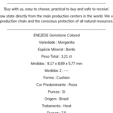
________________________________________________________
‘Buy with us, easy to choose, practical to buy and safe to receive’.
raw state directly from the main production centers in the world. We valu
production chain and the conscious protection of all natural resources
________________________________________________________
ENE2ESE Gemstone Colored
Variedade : Morganita
Espécie Mineral : Berilo
Peso Total : 3,21 ct
Medidas : 9,17 x 8,69 x 5,77 mm
Medidas 2 : ---
Forma : Cushion
Cor Predominante : Rosa
Pureza : SI
Origem : Brasil
Tratamento : Heat
Dureza : 7,5