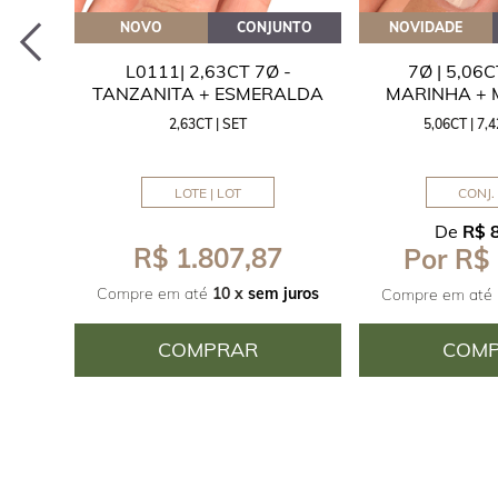
EITE
NOVO
CONJUNTO
NOVIDADE
A
L0111| 2,63CT 7Ø -
7Ø | 5,06
ITA
TANZANITA + ESMERALDA
MARINHA +
2,63CT | SET
5,06CT | 7
LOTE | LOT
CONJ. 
De
R$ 
R$ 1.807,87
Por R$
juros
Compre em até
10 x
sem juros
Compre em até
COMPRAR
COM