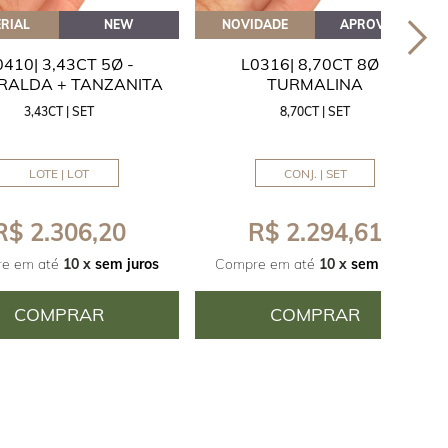
RIAL
NEW
NOVIDADE
APROVEITE
0410| 3,43CT 5Ø -
L0316| 8,70CT 8Ø -
RALDA + TANZANITA
TURMALINA
3,43CT | SET
8,70CT | SET
LOTE | LOT
CONJ. | SET
R$ 2.306,20
R$ 2.294,61
e em até
10 x
sem juros
Compre em até
10 x
sem juros
COMPRAR
COMPRAR