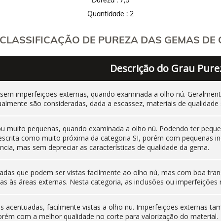
Quantidade : 2
CLASSIFICAÇÃO DE PUREZA DAS GEMAS DE C
Descrição do Grau Pure
 sem imperfeições externas, quando examinada a olho nú. Geralm
ualmente são consideradas, dada a escassez, materiais de qualidade 
 ou muito pequenas, quando examinada a olho nú. Podendo ter pequen
 descrita como muito próxima da categoria SI, porém com pequenas i
cia, mas sem depreciar as características de qualidade da gema.
adas que podem ser vistas facilmente ao olho nú, mas com boa tran
as às áreas externas. Nesta categoria, as inclusões ou imperfeiçõ
nas acentuadas, facilmente vistas a olho nu. Imperfeições externas
orém com a melhor qualidade no corte para valorização do material.