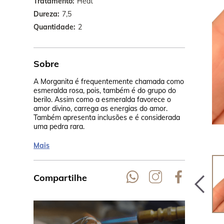
Tratamento
Heat
Dureza
7,5
Quantidade
2
Sobre
A Morganita é frequentemente chamada como
Seu rosa cla
esmeralda rosa, pois, também é do grupo do
calor, na Ta
berilo. Assim como a esmeralda favorece o
cor pêssego.
amor divino, carrega as energias do amor.
Madagascar,
Também apresenta inclusões e é considerada
uma pedra rara.
Mais
Compartilhe