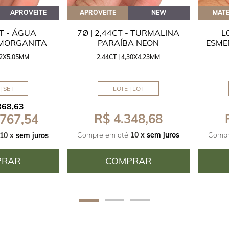
APROVEITE
APROVEITE
NEW
MATE
CT - ÁGUA
7Ø | 2,44CT - TURMALINA
L
 MORGANITA
PARAÍBA NEON
ESME
,42X5,05MM
2,44CT | 4,30X4,23MM
| SET
LOTE | LOT
868,63
R$ 4.348,68
 767,54
Compre em até
10 x
sem juros
Compr
10 x
sem juros
PRAR
COMPRAR