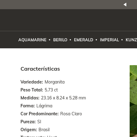
NATURAIS
|
PREÇO E PROCEDÊNCIA
ENE2ESE
AQUAMARINE
BERILO
EMERALD
IMPERIAL
KUNZ
Características
Variedade
Morganita
Peso Total
5.73 ct
Medidas
23.16 x 8.24 x 5.28 mm
Forma
Lágrima
Cor Predominante
Rosa Claro
Pureza
SI
Origem
Brasil