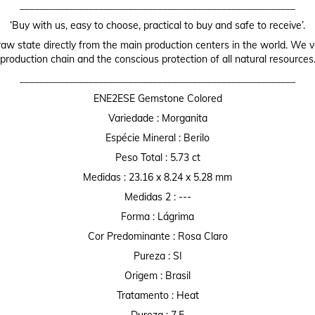
________________________________________________________
‘Buy with us, easy to choose, practical to buy and safe to receive’.
raw state directly from the main production centers in the world. We valu
production chain and the conscious protection of all natural resources
________________________________________________________
ENE2ESE Gemstone Colored
Variedade : Morganita
Espécie Mineral : Berilo
Peso Total : 5.73 ct
Medidas : 23.16 x 8.24 x 5.28 mm
Medidas 2 : ---
Forma : Lágrima
Cor Predominante : Rosa Claro
Pureza : SI
Origem : Brasil
Tratamento : Heat
Dureza : 7,5