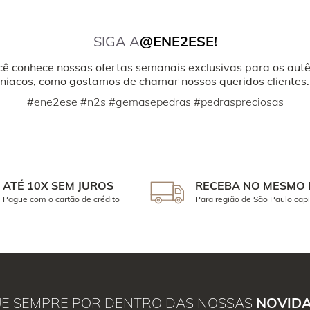
SIGA A
@ENE2ESE!
cê conhece nossas ofertas semanais exclusivas para os autê
iacos, como gostamos de chamar nossos queridos clientes.
#ene2ese #n2s #gemasepedras #pedraspreciosas
ATÉ 10X SEM JUROS
RECEBA NO MESMO 
Pague com o cartão de crédito
Para região de São Paulo capi
UE SEMPRE POR DENTRO DAS NOSSAS
NOVID