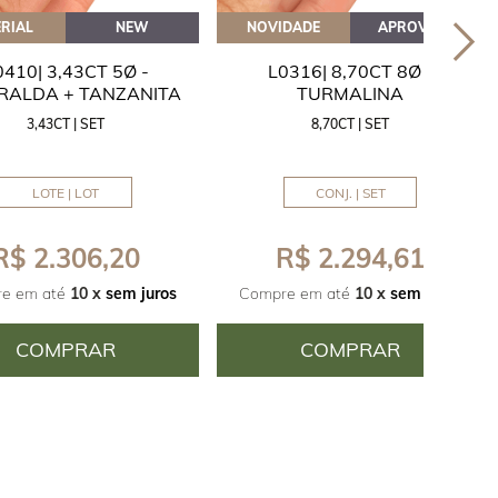
RIAL
NEW
NOVIDADE
APROVEITE
0410| 3,43CT 5Ø -
L0316| 8,70CT 8Ø -
RALDA + TANZANITA
TURMALINA
3,43CT | SET
8,70CT | SET
LOTE | LOT
CONJ. | SET
R$ 2.306,20
R$ 2.294,61
e em até
10 x
sem juros
Compre em até
10 x
sem juros
COMPRAR
COMPRAR