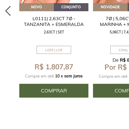
EITE
NOVO
CONJUNTO
NOVIDADE
A
L0111| 2,63CT 7Ø -
7Ø | 5,06
ITA
TANZANITA + ESMERALDA
MARINHA +
2,63CT | SET
5,06CT | 7
LOTE | LOT
CONJ. 
De
R$ 
R$ 1.807,87
Por R$
juros
Compre em até
10 x
sem juros
Compre em até
COMPRAR
COM