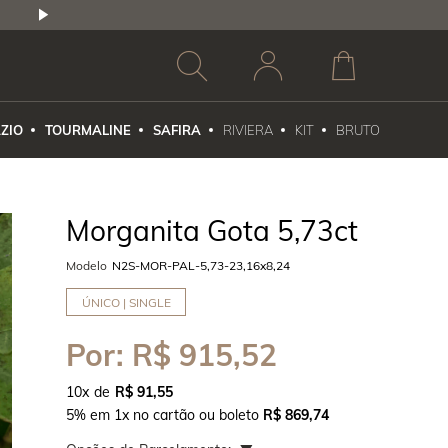
2,5% DE DESCONTO
1X NO CARTÃO DE CR
ZIO
TOURMALINE
SAFIRA
RIVIERA
KIT
BRUTO
Morganita Gota 5,73ct
Modelo
N2S-MOR-PAL-5,73-23,16x8,24
ÚNICO | SINGLE
Por:
R$ 915,52
10
x
R$ 91,55
5% em 1x no cartão ou boleto
R$ 869,74