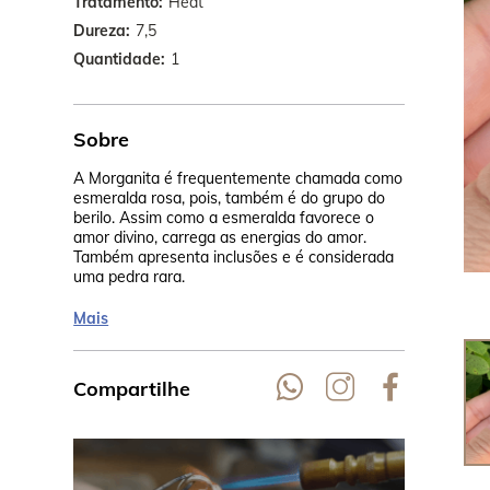
Tratamento
Heat
Dureza
7,5
Quantidade
1
Sobre
A Morganita é frequentemente chamada como
Seu rosa cla
esmeralda rosa, pois, também é do grupo do
calor, na Ta
berilo. Assim como a esmeralda favorece o
cor pêssego.
amor divino, carrega as energias do amor.
Madagascar,
Também apresenta inclusões e é considerada
uma pedra rara.
Mais
Compartilhe