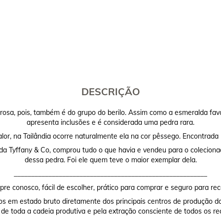
DESCRIÇÃO
sa, pois, também é do grupo do berilo. Assim como a esmeralda favo
apresenta inclusões e é considerada uma pedra rara.
lor, na Tailândia ocorre naturalmente ela na cor pêssego. Encontrada 
 da Tyffany & Co, comprou tudo o que havia e vendeu para o coleciona
dessa pedra. Foi ele quem teve o maior exemplar dela.
________________________________________________________
re conosco, fácil de escolher, prático para comprar e seguro para rec
os em estado bruto diretamente dos principais centros de produção do
 de toda a cadeia produtiva e pela extração consciente de todos os re