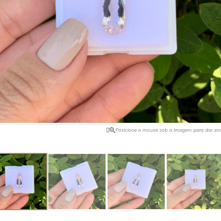
ro pode ser intensificado com o
Quando foi descoberta na Califórn
ilândia ocorre naturalmente ela na
comprador de joias da Tyffany & C
 Encontrada no Brasil, Tailândia,
tudo o que havia e vendeu para o 
 Africa e EUA.
de pedras preciosas, J. P. Morgan,
o nome dessa pedra. Foi ele quem 
maior exemplar dela.
Posicione o mouse sob a imagem para dar z