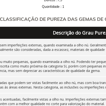
Quantidade : 1
CLASSIFICAÇÃO DE PUREZA DAS GEMAS DE C
Descrição do Grau Pure
 sem imperfeições externas, quando examinada a olho nú. Geralm
ualmente são consideradas, dada a escassez, materiais de qualidade 
 ou muito pequenas, quando examinada a olho nú. Podendo ter pequen
 descrita como muito próxima da categoria SI, porém com pequenas i
cia, mas sem depreciar as características de qualidade da gema.
adas que podem ser vistas facilmente ao olho nú, mas com boa tran
as às áreas externas. Nesta categoria, as inclusões ou imperfeiçõ
nas acentuadas, facilmente vistas a olho nu. Imperfeições externas
orém com a melhor qualidade no corte para valorização do material.