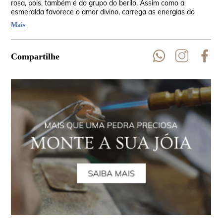
rosa, pois, também é do grupo do berilo. Assim como a
oco
esmeralda favorece o amor divino, carrega as energias do
Tai
amor. Também apresenta inclusões e é considerada uma
Mais
pedra rara.
Compartilhe