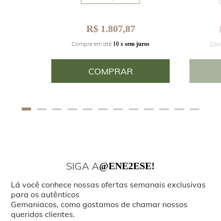
R$ 1.807,87
Compre em até
Com
juros
10 x
sem juros
COMPRAR
SIGA A
@ENE2ESE!
Lá você conhece nossas ofertas semanais exclusivas
para os autênticos
Gemaniacos, como gostamos de chamar nossos
queridos clientes.