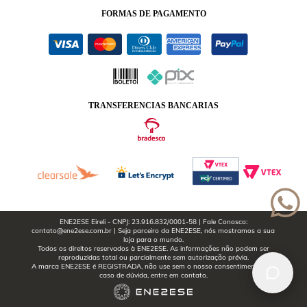
FORMAS
DE PAGAMENTO
TRANSFERENCIAS BANCARIAS
ENE2ESE Eireli - CNPJ: 23.916.832/0001-58 | Fale Conosco:
contato@ene2ese.com.br | Seja parceiro da ENE2ESE, nós mostramos a sua
loja para o mundo.
Todos os direitos reservados à ENE2ESE. As informações não podem ser
reproduzidas total ou parcialmente sem autorização prévia.
A marca ENE2ESE é REGISTRADA, não use sem o nosso consentimento. Em
caso de dúvida, entre em contato.