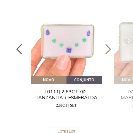
OVEITE
NOVO
CONJUNTO
NOVI
GUA
L0111| 2,63CT 7Ø -
7Ø
NITA
TANZANITA + ESMERALDA
MAR
2,63CT | SET
MM
LOTE | LOT