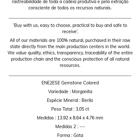
rastreabilidade de toda a cadeia produtiva e pela extração
consciente de todos os recursos naturais.
________________________________________________________
‘Buy with us, easy to choose, practical to buy and safe to
receive’.
All of our materials are 100% natural, purchased in their raw
state directly from the main production centers in the world.
We value quality, ethics, transparency, traceability of the entire
production chain and the conscious protection of all natural
resources.
________________________________________________________
ENE2ESE Gemstone Colored
Variedade : Morganita
Espécie Mineral : Berilo
Peso Total : 3.05 ct
Medidas : 13.92 x 8.64 x 4.76 mm
Medidas 2 : ---
Forma : Gota