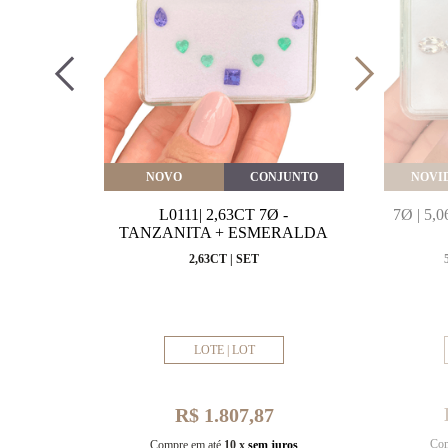
VEITE
NOVO
CONJUNTO
NOVI
MARINHA
L0111| 2,63CT 7Ø -
7Ø | 5
VAL
TANZANITA + ESMERALDA
MM
2,63CT | SET
LOTE | LOT
R$ 1.807,87
Com
uros
Compre em até
10 x
sem juros