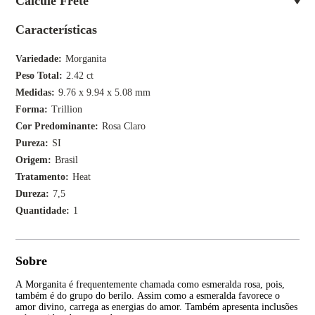
Calcule Frete
Características
Variedade
Morganita
Peso Total
2.42 ct
Medidas
9.76 x 9.94 x 5.08 mm
Forma
Trillion
Cor Predominante
Rosa Claro
Pureza
SI
Origem
Brasil
Tratamento
Heat
Dureza
7,5
Quantidade
1
Sobre
A Morganita é frequentemente chamada como esmeralda rosa, pois,
Seu
também é do grupo do berilo. Assim como a esmeralda favorece o
nat
amor divino, carrega as energias do amor. Também apresenta inclusões
Mad