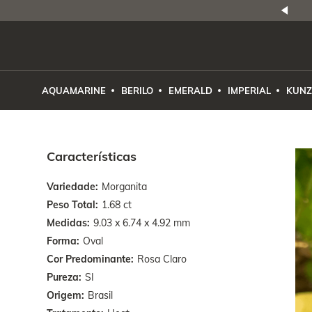
NATURAIS
|
PREÇO E PROCEDÊNCIA
ENE2ESE
AQUAMARINE
BERILO
EMERALD
IMPERIAL
KUNZ
Características
Variedade
Morganita
Peso Total
1.68 ct
Medidas
9.03 x 6.74 x 4.92 mm
Forma
Oval
Cor Predominante
Rosa Claro
Pureza
SI
Origem
Brasil