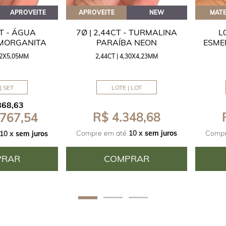
APROVEITE
APROVEITE
NEW
MATE
CT - ÁGUA
7Ø | 2,44CT - TURMALINA
L
 MORGANITA
PARAÍBA NEON
ESME
,42X5,05MM
2,44CT | 4,30X4,23MM
| SET
LOTE | LOT
868,63
R$ 4.348,68
 767,54
Compre em até
10 x
sem juros
Compr
10 x
sem juros
PRAR
COMPRAR