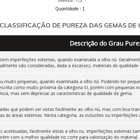
Quantidade : 1
CLASSIFICAÇÃO DE PUREZA DAS GEMAS DE C
Descrição do Grau Pure
 sem imperfeições externas, quando examinada a olho nú. Geralm
ualmente são consideradas, dada a escassez, materiais de qualidade 
 ou muito pequenas, quando examinada a olho nú. Podendo ter pequen
 descrita como muito próxima da categoria SI, porém com pequenas i
cia, mas sem depreciar as características de qualidade da gema.
adas que podem ser vistas facilmente ao olho nú, mas com boa tran
as às áreas externas. Nesta categoria, as inclusões ou imperfeiçõ
nas acentuadas, facilmente vistas a olho nu. Imperfeições externas
orém com a melhor qualidade no corte para valorização do material.