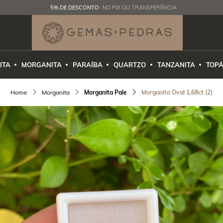
5% DE DESCONTO
NO PIX OU TRANSFERÊNCIA
ITA
MORGANITA
PARAÍBA
QUARTZO
TANZANITA
TOPÁ
Morganita
Morganita Pale
Morganita Oval 1,68ct (2)