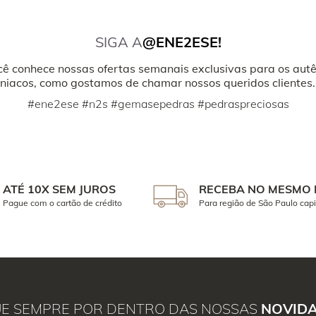
SIGA A
@ENE2ESE!
cê conhece nossas ofertas semanais exclusivas para os autê
iacos, como gostamos de chamar nossos queridos clientes.
#ene2ese #n2s #gemasepedras #pedraspreciosas
ATÉ 10X SEM JUROS
RECEBA NO MESMO 
Pague com o cartão de crédito
Para região de São Paulo capi
UE SEMPRE POR DENTRO DAS NOSSAS
NOVID