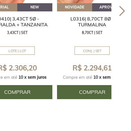
RIAL
NEW
NOVIDADE
APROVEITE
0410| 3,43CT 5Ø -
L0316| 8,70CT 8Ø -
RALDA + TANZANITA
TURMALINA
3,43CT | SET
8,70CT | SET
LOTE | LOT
CONJ. | SET
R$ 2.306,20
R$ 2.294,61
e em até
10 x
sem juros
Compre em até
10 x
sem juros
COMPRAR
COMPRAR