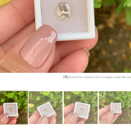
ro pode ser intensificado com o
Quando foi descoberta na Califórn
ilândia ocorre naturalmente ela na
comprador de joias da Tyffany & C
 Encontrada no Brasil, Tailândia,
tudo o que havia e vendeu para o 
 Africa e EUA.
de pedras preciosas, J. P. Morgan,
o nome dessa pedra. Foi ele quem 
maior exemplar dela.
Posicione o mouse sob a imagem para dar z