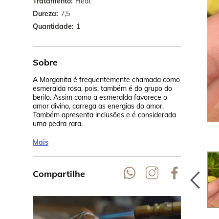
Tratamento
Heat
Dureza
7,5
Quantidade
1
Sobre
A Morganita é frequentemente chamada como
Seu rosa cla
esmeralda rosa, pois, também é do grupo do
calor, na Ta
berilo. Assim como a esmeralda favorece o
cor pêssego.
amor divino, carrega as energias do amor.
Madagascar,
Também apresenta inclusões e é considerada
uma pedra rara.
Mais
Compartilhe