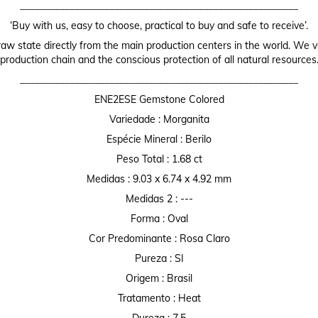
________________________________________________________
‘Buy with us, easy to choose, practical to buy and safe to receive’.
raw state directly from the main production centers in the world. We valu
production chain and the conscious protection of all natural resources
________________________________________________________
ENE2ESE Gemstone Colored
Variedade : Morganita
Espécie Mineral : Berilo
Peso Total : 1.68 ct
Medidas : 9.03 x 6.74 x 4.92 mm
Medidas 2 : ---
Forma : Oval
Cor Predominante : Rosa Claro
Pureza : SI
Origem : Brasil
Tratamento : Heat
Dureza : 7,5