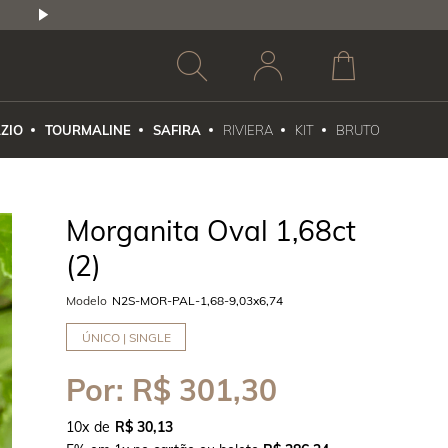
2,5% DE DESCONTO
1X NO CARTÃO DE CR
ZIO
TOURMALINE
SAFIRA
RIVIERA
KIT
BRUTO
Morganita Oval 1,68ct
(2)
Modelo
N2S-MOR-PAL-1,68-9,03x6,74
ÚNICO | SINGLE
Por:
R$ 301,30
10
x
R$ 30,13