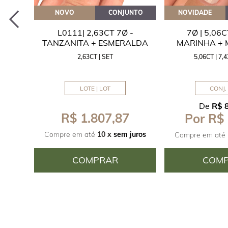
EITE
NOVO
CONJUNTO
NOVIDADE
A
L0111| 2,63CT 7Ø -
7Ø | 5,06
ITA
TANZANITA + ESMERALDA
MARINHA +
2,63CT | SET
5,06CT | 7
LOTE | LOT
CONJ. 
De
R$ 
R$ 1.807,87
Por R$
juros
Compre em até
10 x
sem juros
Compre em até
COMPRAR
COM