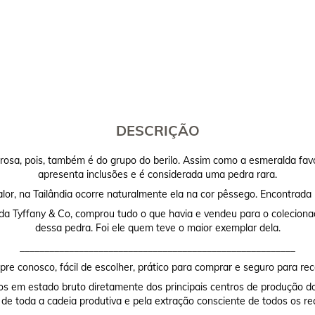
DESCRIÇÃO
sa, pois, também é do grupo do berilo. Assim como a esmeralda favo
apresenta inclusões e é considerada uma pedra rara.
lor, na Tailândia ocorre naturalmente ela na cor pêssego. Encontrada 
 da Tyffany & Co, comprou tudo o que havia e vendeu para o coleciona
dessa pedra. Foi ele quem teve o maior exemplar dela.
________________________________________________________
re conosco, fácil de escolher, prático para comprar e seguro para rec
os em estado bruto diretamente dos principais centros de produção do
 de toda a cadeia produtiva e pela extração consciente de todos os re