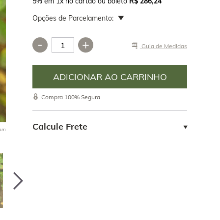
5% em 1x no cartão ou boleto
R$ 286,24
Opções de Parcelamento:
-
+
Guia de Medidas
ia o
____________________________________________________
o, comprou
colecionador
Compra 100% Segura
 de onde vem
teve o
Calcule Frete
oom