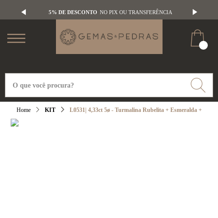
5% DE DESCONTO
NO PIX OU TRANSFERÊNCIA
KIT
L0531| 4,33ct 5ø - Turmalina Rubelita + Esmeralda +