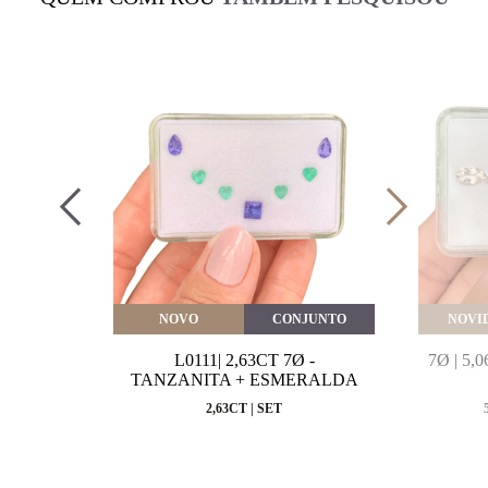
VEITE
NOVO
CONJUNTO
NOVI
MARINHA
L0111| 2,63CT 7Ø -
7Ø | 5
VAL
TANZANITA + ESMERALDA
MM
2,63CT | SET