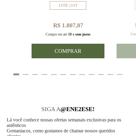
LOTE | LOT
R$ 1.807,87
Com
uros
Compre em até
10 x
sem juros
COMPRAR
SIGA A
@ENE2ESE!
Lá você conhece nossas ofertas semanais exclusivas para os
autênticos
Gemaniacos, como gostamos de chamar nossos queridos