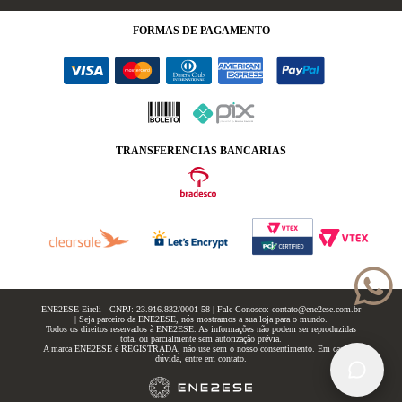
FORMAS
DE PAGAMENTO
TRANSFERENCIAS BANCARIAS
ENE2ESE Eireli - CNPJ: 23.916.832/0001-58 | Fale Conosco: contato@ene2ese.com.br
| Seja parceiro da ENE2ESE, nós mostramos a sua loja para o mundo.
Todos os direitos reservados à ENE2ESE. As informações não podem ser reproduzidas
total ou parcialmente sem autorização prévia.
A marca ENE2ESE é REGISTRADA, não use sem o nosso consentimento. Em caso de
dúvida, entre em contato.