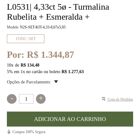
L0531| 4,33ct 5ø - Turmalina
Rubelita + Esmeralda +
Modelo
N2S-SET-KIT-4,33-8,67x5,05
CONJ. | SET
Por:
R$ 1.344,87
10
x
R$ 134,48
5% em 1x no cartão ou boleto
R$ 1.277,63
Opções de Parcelamento:
-
+
Guia de Medidas
Compra 100% Segura