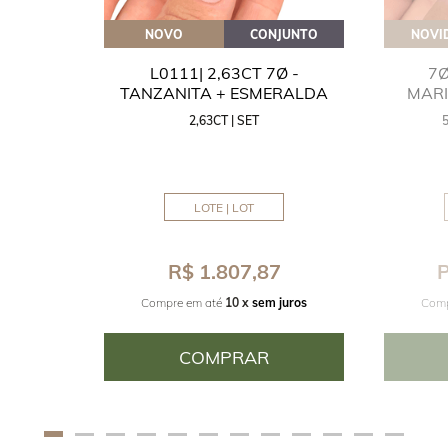
OVEITE
NOVO
CONJUNTO
NOVI
GUA
L0111| 2,63CT 7Ø -
7Ø
NITA
TANZANITA + ESMERALDA
MAR
2,63CT | SET
MM
LOTE | LOT
8
R$ 1.807,87
P
juros
Compre em até
10 x
sem juros
Comp
COMPRAR