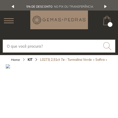
5% DE DESCONTO
NO PIX OU TRANSFERÊNCIA
KIT
L0273| 2,51ct 7ø - Turmalina Verde + Safira +