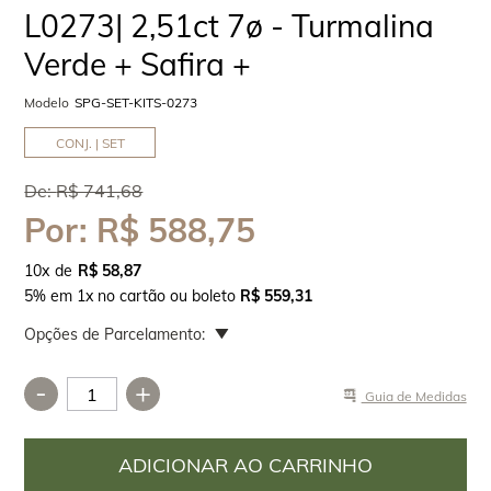
L0273| 2,51ct 7ø - Turmalina
Verde + Safira +
Modelo
SPG-SET-KITS-0273
CONJ. | SET
De:
R$ 741,68
Por:
R$ 588,75
10
x
R$ 58,87
5% em 1x no cartão ou boleto
R$ 559,31
Opções de Parcelamento:
-
+
Guia de Medidas