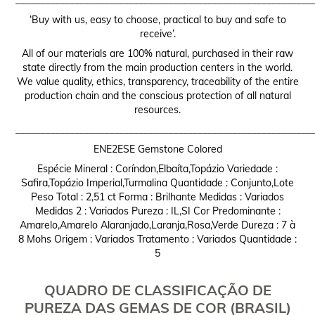
____________________________________________________________
‘Buy with us, easy to choose, practical to buy and safe to
receive’.
All of our materials are 100% natural, purchased in their raw
state directly from the main production centers in the world.
We value quality, ethics, transparency, traceability of the entire
production chain and the conscious protection of all natural
resources.
____________________________________________________________
ENE2ESE Gemstone Colored
Espécie Mineral : Coríndon,Elbaíta,Topázio Variedade :
Safira,Topázio Imperial,Turmalina Quantidade : Conjunto,Lote
Peso Total : 2,51 ct Forma : Brilhante Medidas : Variados
Medidas 2 : Variados Pureza : IL,SI Cor Predominante :
Amarelo,Amarelo Alaranjado,Laranja,Rosa,Verde Dureza : 7 à
8 Mohs Origem : Variados Tratamento : Variados Quantidade :
5
QUADRO DE CLASSIFICAÇÃO DE
PUREZA DAS GEMAS DE COR (BRASIL)