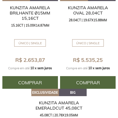
KUNZITA AMARELA
KUNZITA AMARELA
BRILHANTE Ø15MM
OVAL 28,04CT
15,16CT
28.04CT | 19.67X15.88MM
15.16CT | 15.09X14.87MM
ÚNICO | SINGLE
ÚNICO | SINGLE
R$ 2.653,87
R$ 5.535,25
Compre em até
10 x
sem juros
Compre em até
10 x
sem juros
COMPRAR
COMPRAR
EXCLUSIVIDADE
BIG
KUNZITA AMARELA
EMERALDCUT 45,08CT
45.08CT | 20.78X19.05MM