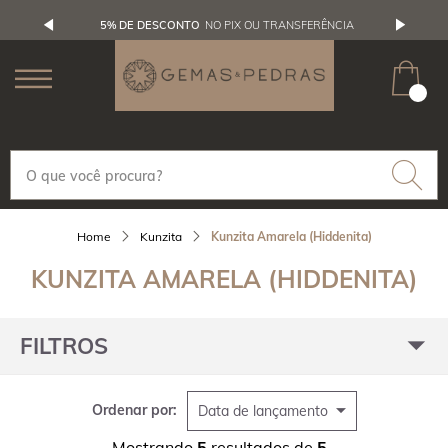
5% DE DESCONTO
NO PIX OU TRANSFERÊNCIA
Kunzita
Kunzita Amarela (Hiddenita)
KUNZITA AMARELA (HIDDENITA)
FILTROS
Ordenar por:
Data de lançamento
Mostrando
5
resultados de
5