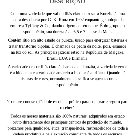
DESCRIÇÃO
Com uma variedade que vai do lilás claro ao rosa, a Kunzita é uma
pedra descoberta por G. K. Kunz em 1902 enquanto gemólogo da
empresa Tyffany & Co, dando origem ao seu nome. É do grupo do
espodumênio, sua dureza é de 6,5 e 7 na escala Mohs.
Contém lítio em alto estado de pureza, usado para energizar baterias e
tratar transtorno bipolar. É chamada de pedra da noite, pois, esmaece
na luz do sol. As principais jazidas estão na República de Malgaxe,
Brasil, EUA e Birmânia.
A variedade de cor lilás clara é chamada de kunzita, a variedade verde
é a hiddenita e a variedade amarelo a incolor é a trifana. Quando há
misturas de cores, normalmente classifica-se apenas como
espodumênio.
________________________________________________________
‘Compre conosco, fácil de escolher, prático para comprar e seguro para
receber’.
Todos os nossos materiais são 100% naturais, adquiridos em estado
bruto diretamente dos principais centros de produção do mundo,
prezamos pela qualidade, ética, transparência, rastreabilidade de toda a
cadeia produtiva e pela extração consciente de todos os recursos