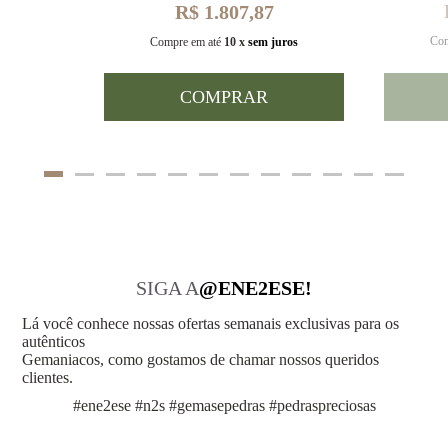
R$ 1.807,87
Com
uros
Compre em até
10 x
sem juros
COMPRAR
SIGA A
@ENE2ESE!
Lá você conhece nossas ofertas semanais exclusivas para os
autênticos
Gemaniacos, como gostamos de chamar nossos queridos
clientes.
#ene2ese #n2s #gemasepedras #pedraspreciosas