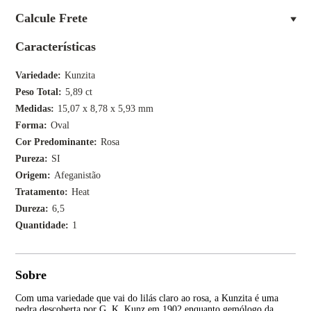
Calcule Frete
Características
Variedade
Kunzita
Peso Total
5,89 ct
Medidas
15,07 x 8,78 x 5,93 mm
Forma
Oval
Cor Predominante
Rosa
Pureza
SI
Origem
Afeganistão
Tratamento
Heat
Dureza
6,5
Quantidade
1
Sobre
Com uma variedade que vai do lilás claro ao rosa, a Kunzita é uma
Con
pedra descoberta por G. K. Kunz em 1902 enquanto gemólogo da
tra