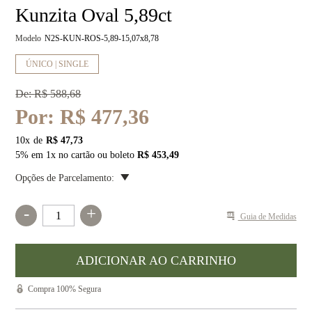
Kunzita Oval 5,89ct
Modelo
N2S-KUN-ROS-5,89-15,07x8,78
ÚNICO | SINGLE
De:
R$ 588,68
Por:
R$ 477,36
10
x
R$ 47,73
5% em 1x no cartão ou boleto
R$ 453,49
Opções de Parcelamento:
-
+
Guia de Medidas
Compra 100% Segura