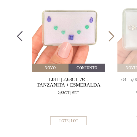
VEITE
NOVO
CONJUNTO
NOVI
MARINHA
L0111| 2,63CT 7Ø -
7Ø | 5
VAL
TANZANITA + ESMERALDA
MM
2,63CT | SET
LOTE | LOT