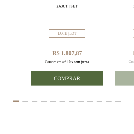
MM
2,63CT | SET
LOTE | LOT
R$ 1.807,87
Com
uros
Compre em até
10 x
sem juros
COMPRAR