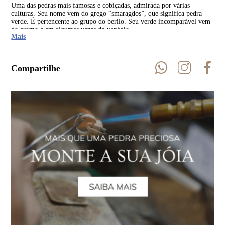
Uma das pedras mais famosas e cobiçadas, admirada por várias
Tan
culturas. Seu nome vem do grego “smaragdos”, que significa pedra
apa
verde. É pertencente ao grupo do berilo. Seu verde incomparável vem
inco
do cromo e em algumas vezes do vanádio.
Mais
Compartilhe