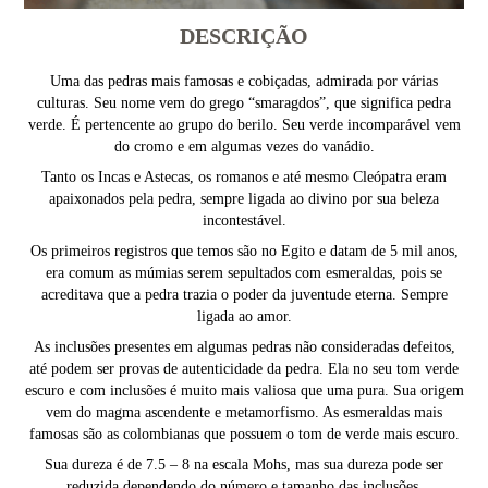
DESCRIÇÃO
Uma das pedras mais famosas e cobiçadas, admirada por várias
culturas. Seu nome vem do grego “smaragdos”, que significa pedra
verde. É pertencente ao grupo do berilo. Seu verde incomparável vem
do cromo e em algumas vezes do vanádio.
Tanto os Incas e Astecas, os romanos e até mesmo Cleópatra eram
apaixonados pela pedra, sempre ligada ao divino por sua beleza
incontestável.
Os primeiros registros que temos são no Egito e datam de 5 mil anos,
era comum as múmias serem sepultados com esmeraldas, pois se
acreditava que a pedra trazia o poder da juventude eterna. Sempre
ligada ao amor.
As inclusões presentes em algumas pedras não consideradas defeitos,
até podem ser provas de autenticidade da pedra. Ela no seu tom verde
escuro e com inclusões é muito mais valiosa que uma pura. Sua origem
vem do magma ascendente e metamorfismo. As esmeraldas mais
famosas são as colombianas que possuem o tom de verde mais escuro.
Sua dureza é de 7.5 – 8 na escala Mohs, mas sua dureza pode ser
reduzida dependendo do número e tamanho das inclusões.