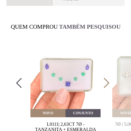
QUEM COMPROU
TAMBÉM PESQUISOU
VEITE
NOVO
CONJUNTO
NOVI
MARINHA
L0111| 2,63CT 7Ø -
7Ø | 5
VAL
TANZANITA + ESMERALDA