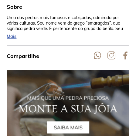
Sobre
Uma das pedras mais famosas e cobiçadas, admirada por
Tan
várias culturas. Seu nome vem do grego “smaragdos”, que
era
significa pedra verde. É pertencente ao grupo do berilo. Seu
bel
verde incomparável vem do cromo e em algumas vezes do
Mais
vanádio.
Compartilhe