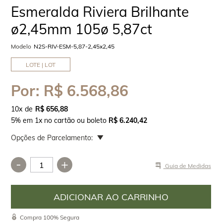
Esmeralda Riviera Brilhante
ø2,45mm 105ø 5,87ct
Modelo
N2S-RIV-ESM-5,87-2,45x2,45
LOTE | LOT
Por:
R$ 6.568,86
10
x
R$ 656,88
5% em 1x no cartão ou boleto
R$ 6.240,42
Opções de Parcelamento:
-
+
Guia de Medidas
Compra 100% Segura