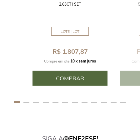
2,63CT | SET
MM
LOTE | LOT
8
R$ 1.807,87
P
juros
Compre em até
10 x
sem juros
Comp
COMPRAR
SIGA A
@ENE2ESE!