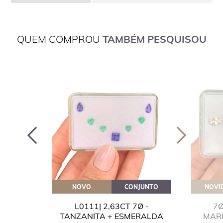
QUEM COMPROU
TAMBÉM PESQUISOU
OVEITE
NOVO
CONJUNTO
NOVI
GUA
L0111| 2,63CT 7Ø -
7Ø
NITA
TANZANITA + ESMERALDA
MAR