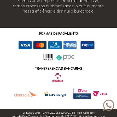
Somos uma empresa 100% digital. Por isso,
temos processos automatizados, o que aumenta
nossa eficiência e diminuí a burocracia.
FORMAS
DE PAGAMENTO
TRANSFERENCIAS BANCARIAS
ENE2ESE Eireli - CNPJ: 23.916.832/0001-58 | Fale Conosco:
contato@ene2ese.com.br | Seja parceiro da ENE2ESE, nós mostramos a sua