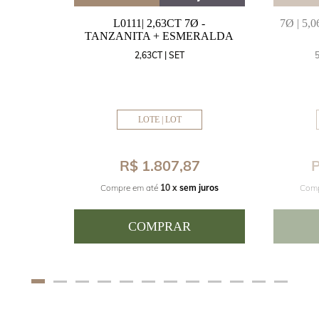
MARINHA
L0111| 2,63CT 7Ø -
7Ø | 5
VAL
TANZANITA + ESMERALDA
MM
2,63CT | SET
LOTE | LOT
8
R$ 1.807,87
P
juros
Compre em até
10 x
sem juros
Comp
COMPRAR