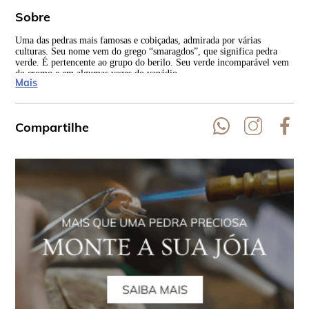
Sobre
Uma das pedras mais famosas e cobiçadas, admirada por várias
Tan
culturas. Seu nome vem do grego “smaragdos”, que significa pedra
apa
verde. É pertencente ao grupo do berilo. Seu verde incomparável vem
inco
do cromo e em algumas vezes do vanádio.
Mais
Compartilhe