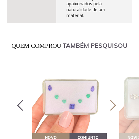
apaixonados pela
naturalidade de um
material.
TAMBÉM PESQUISOU
QUEM COMPROU
OVEITE
NOVO
CONJUNTO
NOVI