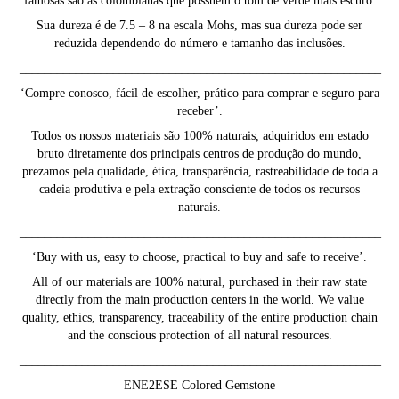
famosas são as colombianas que possuem o tom de verde mais escuro.
Sua dureza é de 7.5 – 8 na escala Mohs, mas sua dureza pode ser
reduzida dependendo do número e tamanho das inclusões.
__________________________________________________________
‘Compre conosco, fácil de escolher, prático para comprar e seguro para
receber’.
Todos os nossos materiais são 100% naturais, adquiridos em estado
bruto diretamente dos principais centros de produção do mundo,
prezamos pela qualidade, ética, transparência, rastreabilidade de toda a
cadeia produtiva e pela extração consciente de todos os recursos
naturais.
__________________________________________________________
‘Buy with us, easy to choose, practical to buy and safe to receive’.
All of our materials are 100% natural, purchased in their raw state
directly from the main production centers in the world. We value
quality, ethics, transparency, traceability of the entire production chain
and the conscious protection of all natural resources.
__________________________________________________________
ENE2ESE Colored Gemstone