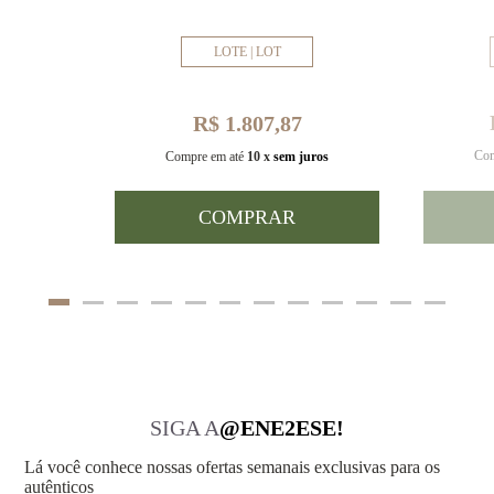
LOTE | LOT
R$ 1.807,87
Com
uros
Compre em até
10 x
sem juros
COMPRAR
SIGA A
@ENE2ESE!
Lá você conhece nossas ofertas semanais exclusivas para os
autênticos