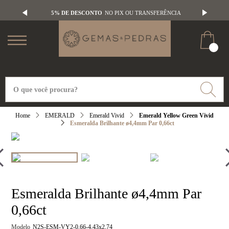
5% DE DESCONTO
NO PIX OU TRANSFERÊNCIA
EMERALD
Emerald Vivid
Emerald Yellow Green Vivid
Esmeralda Brilhante ø4,4mm Par 0,66ct
Esmeralda Brilhante ø4,4mm Par
0,66ct
Modelo
N2S-ESM-VY2-0,66-4,43x2,74