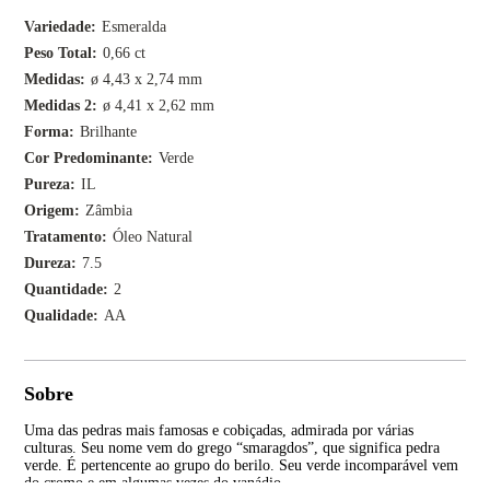
Variedade
Esmeralda
Peso Total
0,66 ct
Medidas
ø 4,43 x 2,74 mm
Medidas 2
ø 4,41 x 2,62 mm
Forma
Brilhante
Cor Predominante
Verde
Pureza
IL
Origem
Zâmbia
Tratamento
Óleo Natural
Dureza
7.5
Quantidade
2
Qualidade
AA
Sobre
Uma das pedras mais famosas e cobiçadas, admirada por várias
Tan
culturas. Seu nome vem do grego “smaragdos”, que significa pedra
apa
verde. É pertencente ao grupo do berilo. Seu verde incomparável vem
inco
do cromo e em algumas vezes do vanádio.