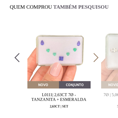
QUEM COMPROU
TAMBÉM PESQUISOU
OVEITE
NOVO
CONJUNTO
NOVI
MARINHA
L0111| 2,63CT 7Ø -
7Ø | 5
VAL
TANZANITA + ESMERALDA
MM
2,63CT | SET