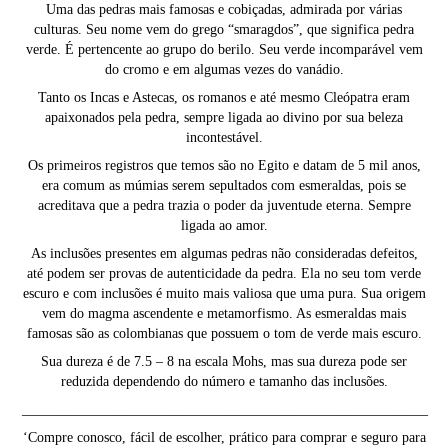
Uma das pedras mais famosas e cobiçadas, admirada por várias
culturas. Seu nome vem do grego “smaragdos”, que significa pedra
verde. É pertencente ao grupo do berilo. Seu verde incomparável vem
do cromo e em algumas vezes do vanádio.
Tanto os Incas e Astecas, os romanos e até mesmo Cleópatra eram
apaixonados pela pedra, sempre ligada ao divino por sua beleza
incontestável.
Os primeiros registros que temos são no Egito e datam de 5 mil anos,
era comum as múmias serem sepultados com esmeraldas, pois se
acreditava que a pedra trazia o poder da juventude eterna. Sempre
ligada ao amor.
As inclusões presentes em algumas pedras não consideradas defeitos,
até podem ser provas de autenticidade da pedra. Ela no seu tom verde
escuro e com inclusões é muito mais valiosa que uma pura. Sua origem
vem do magma ascendente e metamorfismo. As esmeraldas mais
famosas são as colombianas que possuem o tom de verde mais escuro.
Sua dureza é de 7.5 – 8 na escala Mohs, mas sua dureza pode ser
reduzida dependendo do número e tamanho das inclusões.
__________________________________________________________
‘Compre conosco, fácil de escolher, prático para comprar e seguro para