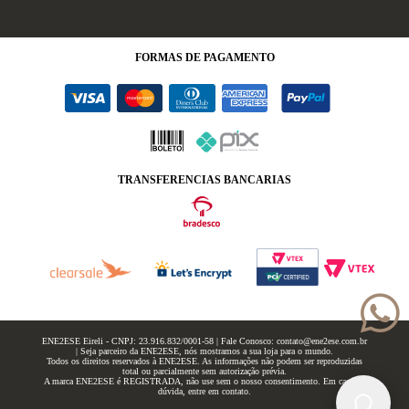
FORMAS
DE PAGAMENTO
TRANSFERENCIAS BANCARIAS
ENE2ESE Eireli - CNPJ: 23.916.832/0001-58 | Fale Conosco: contato@ene2ese.com.br
| Seja parceiro da ENE2ESE, nós mostramos a sua loja para o mundo.
Todos os direitos reservados à ENE2ESE. As informações não podem ser reproduzidas
total ou parcialmente sem autorização prévia.
A marca ENE2ESE é REGISTRADA, não use sem o nosso consentimento. Em caso de
dúvida, entre em contato.