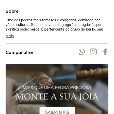
Sobre
Uma das pedras mais famosas e cobiçadas, admirada por
Tan
várias culturas. Seu nome vem do grego “smaragdos”, que
era
significa pedra verde. É pertencente ao grupo do berilo. Seu
bel
verde incomparável vem do cromo e em algumas vezes do
Mais
vanádio.
Compartilhe