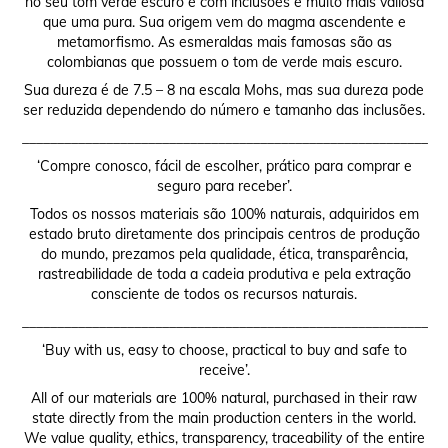
no seu tom verde escuro e com inclusões é muito mais valiosa
que uma pura. Sua origem vem do magma ascendente e
metamorfismo. As esmeraldas mais famosas são as
colombianas que possuem o tom de verde mais escuro.
Sua dureza é de 7.5 – 8 na escala Mohs, mas sua dureza pode
ser reduzida dependendo do número e tamanho das inclusões.
__________________________________________________________
‘Compre conosco, fácil de escolher, prático para comprar e
seguro para receber’.
Todos os nossos materiais são 100% naturais, adquiridos em
estado bruto diretamente dos principais centros de produção
do mundo, prezamos pela qualidade, ética, transparência,
rastreabilidade de toda a cadeia produtiva e pela extração
consciente de todos os recursos naturais.
__________________________________________________________
‘Buy with us, easy to choose, practical to buy and safe to
receive’.
All of our materials are 100% natural, purchased in their raw
state directly from the main production centers in the world.
We value quality, ethics, transparency, traceability of the entire