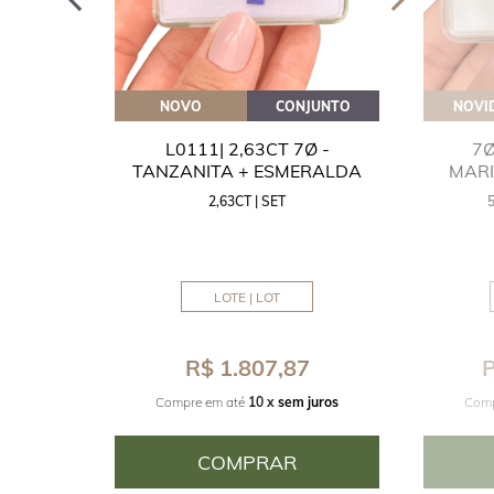
OVEITE
NOVO
CONJUNTO
NOVI
GUA
L0111| 2,63CT 7Ø -
7Ø
NITA
TANZANITA + ESMERALDA
MAR
2,63CT | SET
MM
LOTE | LOT
8
R$ 1.807,87
P
juros
Compre em até
10 x
sem juros
Comp
COMPRAR