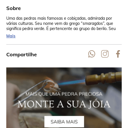
Sobre
Uma das pedras mais famosas e cobiçadas, admirada por
Tan
várias culturas. Seu nome vem do grego “smaragdos”, que
era
significa pedra verde. É pertencente ao grupo do berilo. Seu
bel
verde incomparável vem do cromo e em algumas vezes do
Mais
vanádio.
Compartilhe