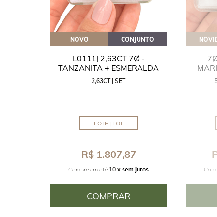
OVEITE
NOVO
CONJUNTO
NOVI
GUA
L0111| 2,63CT 7Ø -
7Ø
NITA
TANZANITA + ESMERALDA
MAR
2,63CT | SET
MM
LOTE | LOT
8
R$ 1.807,87
P
juros
Compre em até
10 x
sem juros
Comp
COMPRAR