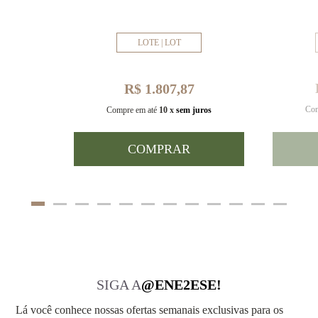
LOTE | LOT
R$ 1.807,87
Com
uros
Compre em até
10 x
sem juros
COMPRAR
SIGA A
@ENE2ESE!
Lá você conhece nossas ofertas semanais exclusivas para os