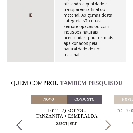
afetando a qualidade e
transparência final do
IE
material. As gemas desta
categoria são quase
sempre opacas ou com
inclusões naturais
acentuadas, para os mais
apaixonados pela
naturalidade de um
material.
QUEM COMPROU
TAMBÉM PESQUISOU
VEITE
NOVO
CONJUNTO
NOVI
MARINHA
L0111| 2,63CT 7Ø -
7Ø | 5
VAL
TANZANITA + ESMERALDA
MM
2,63CT | SET