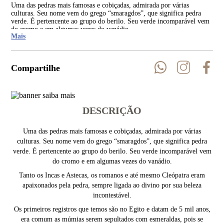
Uma das pedras mais famosas e cobiçadas, admirada por várias
Tan
culturas. Seu nome vem do grego “smaragdos”, que significa pedra
apa
verde. É pertencente ao grupo do berilo. Seu verde incomparável vem
inco
do cromo e em algumas vezes do vanádio.
Mais
Compartilhe
DESCRIÇÃO
Uma das pedras mais famosas e cobiçadas, admirada por várias
culturas. Seu nome vem do grego “smaragdos”, que significa pedra
verde. É pertencente ao grupo do berilo. Seu verde incomparável vem
do cromo e em algumas vezes do vanádio.
Tanto os Incas e Astecas, os romanos e até mesmo Cleópatra eram
apaixonados pela pedra, sempre ligada ao divino por sua beleza
incontestável.
Os primeiros registros que temos são no Egito e datam de 5 mil anos,
era comum as múmias serem sepultados com esmeraldas, pois se