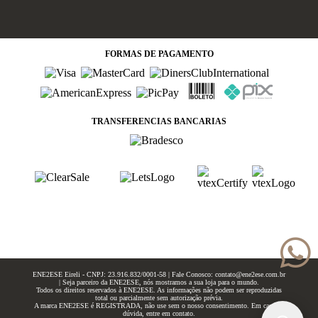
FORMAS
DE PAGAMENTO
TRANSFERENCIAS BANCARIAS
ENE2ESE Eireli - CNPJ: 23.916.832/0001-58 | Fale Conosco: contato@ene2ese.com.br
| Seja parceiro da ENE2ESE, nós mostramos a sua loja para o mundo.
Todos os direitos reservados à ENE2ESE. As informações não podem ser reproduzidas
total ou parcialmente sem autorização prévia.
A marca ENE2ESE é REGISTRADA, não use sem o nosso consentimento. Em caso de
dúvida, entre em contato.