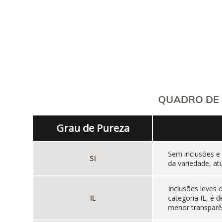
QUADRO DE 
Grau de Pureza
Sem inclusões e
SI
da variedade, at
Inclusões leves
IL
categoria IL, é
menor transparên