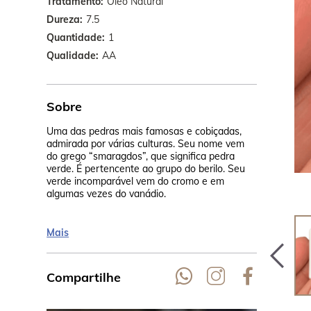
Tratamento
Óleo Natural
Dureza
7.5
Quantidade
1
Qualidade
AA
Sobre
Uma das pedras mais famosas e cobiçadas,
Tanto os In
admirada por várias culturas. Seu nome vem
mesmo Cleó
do grego “smaragdos”, que significa pedra
pedra, sempr
verde. É pertencente ao grupo do berilo. Seu
incontestáve
verde incomparável vem do cromo e em
algumas vezes do vanádio.
Mais
Compartilhe