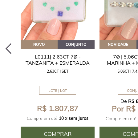
EITE
NOVO
CONJUNTO
NOVIDADE
A
L0111| 2,63CT 7Ø -
7Ø | 5,06
ITA
TANZANITA + ESMERALDA
MARINHA +
2,63CT | SET
5,06CT | 7
LOTE | LOT
CONJ. 
De
R$ 
R$ 1.807,87
Por R$
juros
Compre em até
10 x
sem juros
Compre em até
COMPRAR
COM