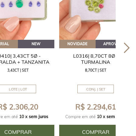
RIAL
NEW
NOVIDADE
APROVEITE
0410| 3,43CT 5Ø -
L0316| 8,70CT 8Ø -
RALDA + TANZANITA
TURMALINA
3,43CT | SET
8,70CT | SET
LOTE | LOT
CONJ. | SET
R$ 2.306,20
R$ 2.294,61
e em até
10 x
sem juros
Compre em até
10 x
sem juros
COMPRAR
COMPRAR