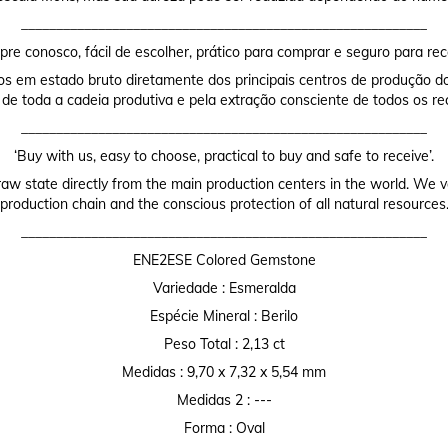
__________________________________________________________
re conosco, fácil de escolher, prático para comprar e seguro para rec
os em estado bruto diretamente dos principais centros de produção do
 de toda a cadeia produtiva e pela extração consciente de todos os re
__________________________________________________________
‘Buy with us, easy to choose, practical to buy and safe to receive’.
raw state directly from the main production centers in the world. We valu
production chain and the conscious protection of all natural resources
__________________________________________________________
ENE2ESE Colored Gemstone
Variedade : Esmeralda
Espécie Mineral : Berilo
Peso Total : 2,13 ct
Medidas : 9,70 x 7,32 x 5,54 mm
Medidas 2 : ---
Forma : Oval