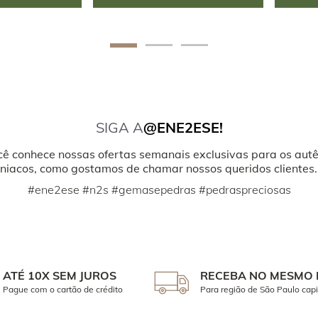
SIGA A
@ENE2ESE!
cê conhece nossas ofertas semanais exclusivas para os autê
iacos, como gostamos de chamar nossos queridos clientes.
#ene2ese #n2s #gemasepedras #pedraspreciosas
ATÉ 10X SEM JUROS
RECEBA NO MESMO 
Pague com o cartão de crédito
Para região de São Paulo capi