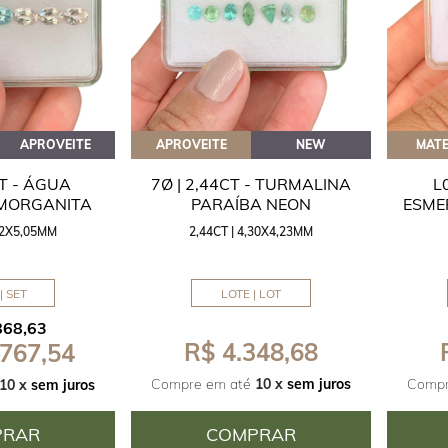
APROVEITE
APROVEITE
NEW
MATE
CT - ÁGUA
7Ø | 2,44CT - TURMALINA
L
 MORGANITA
PARAÍBA NEON
ESME
,42X5,05MM
2,44CT | 4,30X4,23MM
| SET
LOTE | LOT
868,63
R$ 4.348,68
 767,54
Compre em até
10 x
sem juros
Compr
10 x
sem juros
PRAR
COMPRAR