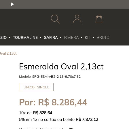
2,5% DE DESCONTO
1X NO CARTÃO DE CR
ZIO
TOURMALINE
SAFIRA
RIVIERA
KIT
BRUTO
val 2,13ct
Esmeralda Oval 2,13ct
Modelo
SPG-ESM-VB2-2,13-9,70x7,32
ÚNICO | SINGLE
Por:
R$ 8.286,44
10
x
R$ 828,64
5% em 1x no cartão ou boleto
R$ 7.872,12