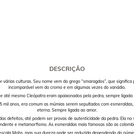
DESCRIÇÃO
várias culturas. Seu nome vem do grego “smaragdos”, que significa p
incomparável vem do cromo e em algumas vezes do vanádio.
 e até mesmo Cleópatra eram apaixonados pela pedra, sempre ligada ao
 5 mil anos, era comum as múmias serem sepultados com esmeraldas, p
eterna. Sempre ligada ao amor.
s defeitos, até podem ser provas de autenticidade da pedra. Ela no 
dente e metamorfismo. As esmeraldas mais famosas são as colombi
 escala Mohs, mas sua dureza pode ser reduzida dependendo do núme