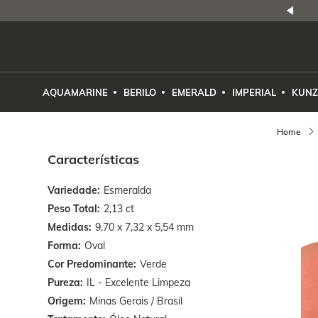
NATURAIS
|
PREÇO E PROCEDÊNCIA
ENE2ESE
AQUAMARINE
BERILO
EMERALD
IMPERIAL
KUNZ
Características
Variedade
Esmeralda
Peso Total
2,13 ct
Medidas
9,70 x 7,32 x 5,54 mm
Forma
Oval
Cor Predominante
Verde
Pureza
IL - Excelente Limpeza
Origem
Minas Gerais / Brasil