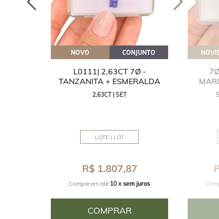
OVEITE
NOVO
CONJUNTO
NOVI
GUA
L0111| 2,63CT 7Ø -
7Ø
NITA
TANZANITA + ESMERALDA
MAR
2,63CT | SET
MM
LOTE | LOT
8
R$ 1.807,87
P
juros
Compre em até
10 x
sem juros
Comp
COMPRAR