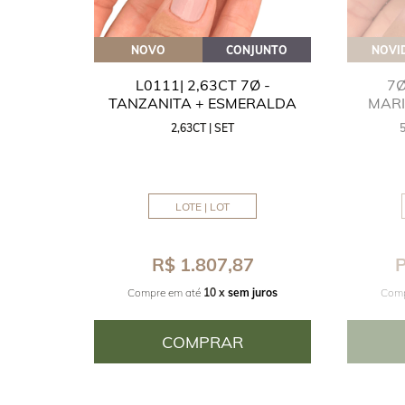
OVEITE
NOVO
CONJUNTO
NOVI
GUA
L0111| 2,63CT 7Ø -
7Ø
NITA
TANZANITA + ESMERALDA
MAR
2,63CT | SET
MM
LOTE | LOT
8
R$ 1.807,87
P
juros
Compre em até
10 x
sem juros
Comp
COMPRAR