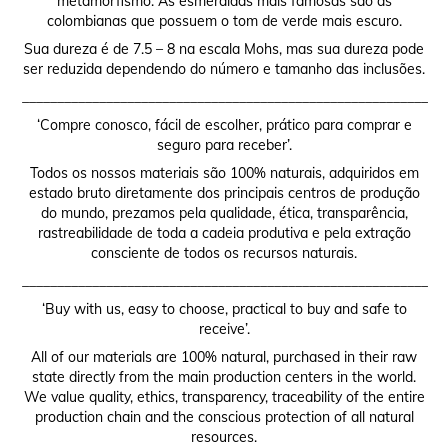
metamorfismo. As esmeraldas mais famosas são as
colombianas que possuem o tom de verde mais escuro.
Sua dureza é de 7.5 – 8 na escala Mohs, mas sua dureza pode
ser reduzida dependendo do número e tamanho das inclusões.
__________________________________________________________
‘Compre conosco, fácil de escolher, prático para comprar e
seguro para receber’.
Todos os nossos materiais são 100% naturais, adquiridos em
estado bruto diretamente dos principais centros de produção
do mundo, prezamos pela qualidade, ética, transparência,
rastreabilidade de toda a cadeia produtiva e pela extração
consciente de todos os recursos naturais.
__________________________________________________________
‘Buy with us, easy to choose, practical to buy and safe to
receive’.
All of our materials are 100% natural, purchased in their raw
state directly from the main production centers in the world.
We value quality, ethics, transparency, traceability of the entire
production chain and the conscious protection of all natural
resources.