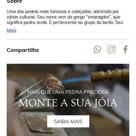
Sobre
Uma das pedras mais famosas e cobiçadas, admirada por
Tan
várias culturas. Seu nome vem do grego “smaragdos”, que
era
significa pedra verde. É pertencente ao grupo do berilo. Seu
bel
verde incomparável vem do cromo e em algumas vezes do
Mais
vanádio.
Compartilhe