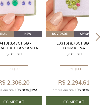
RIAL
NEW
NOVIDADE
APROVEITE
0410| 3,43CT 5Ø -
L0316| 8,70CT 8Ø -
RALDA + TANZANITA
TURMALINA
3,43CT | SET
8,70CT | SET
LOTE | LOT
CONJ. | SET
R$ 2.306,20
R$ 2.294,61
e em até
10 x
sem juros
Compre em até
10 x
sem juros
COMPRAR
COMPRAR