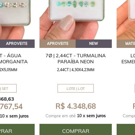
APROVEITE
APROVEITE
NEW
MATE
CT - ÁGUA
7Ø | 2,44CT - TURMALINA
L
 MORGANITA
PARAÍBA NEON
ESME
,42X5,05MM
2,44CT | 4,30X4,23MM
| SET
LOTE | LOT
868,63
R$ 4.348,68
 767,54
Compre em até
10 x
sem juros
Compr
10 x
sem juros
PRAR
COMPRAR