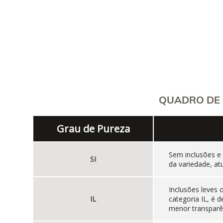
QUADRO DE 
Grau de Pureza
Sem inclusões e
SI
da variedade, at
Inclusões leves
IL
categoria IL, é
menor transparên