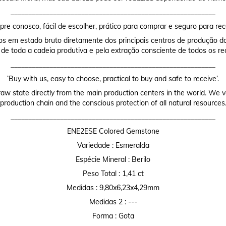
__________________________________________________________
re conosco, fácil de escolher, prático para comprar e seguro para rec
os em estado bruto diretamente dos principais centros de produção do
 de toda a cadeia produtiva e pela extração consciente de todos os re
__________________________________________________________
‘Buy with us, easy to choose, practical to buy and safe to receive’.
raw state directly from the main production centers in the world. We valu
production chain and the conscious protection of all natural resources
__________________________________________________________
ENE2ESE Colored Gemstone
Variedade : Esmeralda
Espécie Mineral : Berilo
Peso Total : 1,41 ct
Medidas : 9,80x6,23x4,29mm
Medidas 2 : ---
Forma : Gota