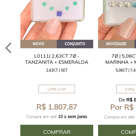
EITE
NOVO
CONJUNTO
NOVIDADE
A
L0111| 2,63CT 7Ø -
7Ø | 5,06
ITA
TANZANITA + ESMERALDA
MARINHA +
2,63CT | SET
5,06CT | 7
LOTE | LOT
CONJ. 
De
R$ 
R$ 1.807,87
Por R$
juros
Compre em até
10 x
sem juros
Compre em até
COMPRAR
COM