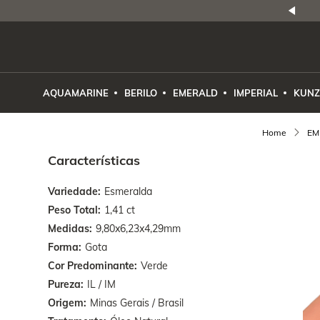
NATURAIS
|
PREÇO E PROCEDÊNCIA
ENE2ESE
AQUAMARINE
BERILO
EMERALD
IMPERIAL
KUNZ
EM
Características
Variedade
Esmeralda
Peso Total
1,41 ct
Medidas
9,80x6,23x4,29mm
Forma
Gota
Cor Predominante
Verde
Pureza
IL / IM
Origem
Minas Gerais / Brasil