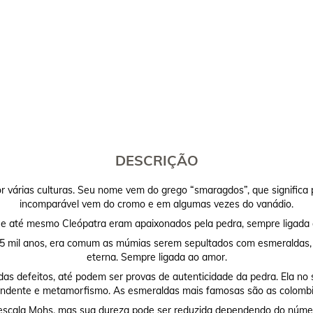
DESCRIÇÃO
várias culturas. Seu nome vem do grego “smaragdos”, que significa p
incomparável vem do cromo e em algumas vezes do vanádio.
 e até mesmo Cleópatra eram apaixonados pela pedra, sempre ligada ao
 5 mil anos, era comum as múmias serem sepultados com esmeraldas, p
eterna. Sempre ligada ao amor.
s defeitos, até podem ser provas de autenticidade da pedra. Ela no 
dente e metamorfismo. As esmeraldas mais famosas são as colombi
 escala Mohs, mas sua dureza pode ser reduzida dependendo do núme