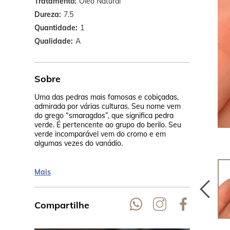
Tratamento
Óleo Natural
Dureza
7.5
Quantidade
1
Qualidade
A
Sobre
Uma das pedras mais famosas e cobiçadas,
Tanto os In
admirada por várias culturas. Seu nome vem
mesmo Cleó
do grego “smaragdos”, que significa pedra
pedra, sempr
verde. É pertencente ao grupo do berilo. Seu
incontestáve
verde incomparável vem do cromo e em
algumas vezes do vanádio.
Mais
Compartilhe