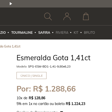
2,5% DE DESCONTO
1X NO CARTÃO DE CR
ZIO
TOURMALINE
SAFIRA
RIVIERA
KIT
BRUTO
da Gota 1,41ct
Esmeralda Gota 1,41ct
Modelo
SPG-ESM-BD1-1,41-9,80x6,23
ÚNICO | SINGLE
Por:
R$ 1.288,66
10
x
R$ 128,86
5% em 1x no cartão ou boleto
R$ 1.224,23