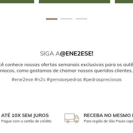
SIGA A
@ENE2ESE!
cê conhece nossas ofertas semanais exclusivas para os autê
iacos, como gostamos de chamar nossos queridos clientes.
#ene2ese #n2s #gemasepedras #pedraspreciosas
ATÉ 10X SEM JUROS
RECEBA NO MESMO 
Pague com o cartão de crédito
Para região de São Paulo capi