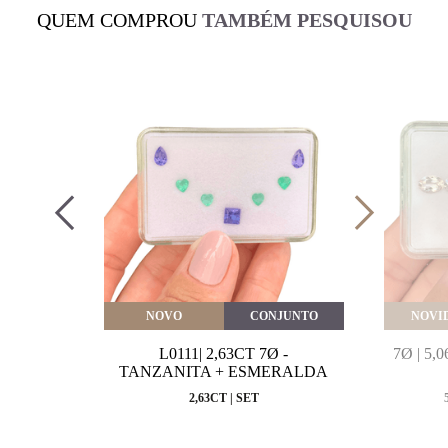
QUEM COMPROU
TAMBÉM PESQUISOU
VEITE
NOVO
CONJUNTO
NOVI
MARINHA
L0111| 2,63CT 7Ø -
7Ø | 5
VAL
TANZANITA + ESMERALDA
MM
2,63CT | SET