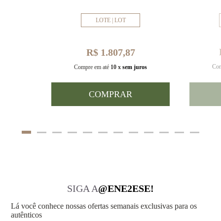
LOTE | LOT
R$ 1.807,87
Com
uros
Compre em até
10 x
sem juros
COMPRAR
SIGA A
@ENE2ESE!
Lá você conhece nossas ofertas semanais exclusivas para os
autênticos