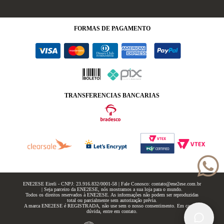
FORMAS
DE PAGAMENTO
TRANSFERENCIAS BANCARIAS
ENE2ESE Eireli - CNPJ: 23.916.832/0001-58 | Fale Conosco: contato@ene2ese.com.br
| Seja parceiro da ENE2ESE, nós mostramos a sua loja para o mundo.
Todos os direitos reservados à ENE2ESE. As informações não podem ser reproduzidas
total ou parcialmente sem autorização prévia.
A marca ENE2ESE é REGISTRADA, não use sem o nosso consentimento. Em caso de
dúvida, entre em contato.