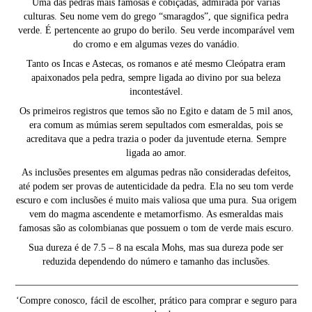
Uma das pedras mais famosas e cobiçadas, admirada por várias
culturas. Seu nome vem do grego “smaragdos”, que significa pedra
verde. É pertencente ao grupo do berilo. Seu verde incomparável vem
do cromo e em algumas vezes do vanádio.
Tanto os Incas e Astecas, os romanos e até mesmo Cleópatra eram
apaixonados pela pedra, sempre ligada ao divino por sua beleza
incontestável.
Os primeiros registros que temos são no Egito e datam de 5 mil anos,
era comum as múmias serem sepultados com esmeraldas, pois se
acreditava que a pedra trazia o poder da juventude eterna. Sempre
ligada ao amor.
As inclusões presentes em algumas pedras não consideradas defeitos,
até podem ser provas de autenticidade da pedra. Ela no seu tom verde
escuro e com inclusões é muito mais valiosa que uma pura. Sua origem
vem do magma ascendente e metamorfismo. As esmeraldas mais
famosas são as colombianas que possuem o tom de verde mais escuro.
Sua dureza é de 7.5 – 8 na escala Mohs, mas sua dureza pode ser
reduzida dependendo do número e tamanho das inclusões.
__________________________________________________________
‘Compre conosco, fácil de escolher, prático para comprar e seguro para