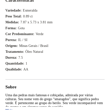
Características
Variedade
Esmeralda
Peso Total
0.89 ct
Medidas
7.87 x 5.73 x 3.81 mm
Forma
Gota
Cor Predominante
Verde
Pureza
IL / SI
Origem
Minas Gerais / Brasil
Tratamento
Óleo Natural
Dureza
7.5
Quantidade
1
Qualidade
AA
Sobre
Uma das pedras mais famosas e cobiçadas, admirada por várias
Tan
culturas. Seu nome vem do grego “smaragdos”, que significa pedra
apa
verde. É pertencente ao grupo do berilo. Seu verde incomparável vem
inco
do cromo e em algumas vezes do vanádio.