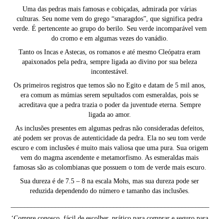
Uma das pedras mais famosas e cobiçadas, admirada por várias
culturas. Seu nome vem do grego “smaragdos”, que significa pedra
verde. É pertencente ao grupo do berilo. Seu verde incomparável vem
do cromo e em algumas vezes do vanádio.
Tanto os Incas e Astecas, os romanos e até mesmo Cleópatra eram
apaixonados pela pedra, sempre ligada ao divino por sua beleza
incontestável.
Os primeiros registros que temos são no Egito e datam de 5 mil anos,
era comum as múmias serem sepultados com esmeraldas, pois se
acreditava que a pedra trazia o poder da juventude eterna. Sempre
ligada ao amor.
As inclusões presentes em algumas pedras não consideradas defeitos,
até podem ser provas de autenticidade da pedra. Ela no seu tom verde
escuro e com inclusões é muito mais valiosa que uma pura. Sua origem
vem do magma ascendente e metamorfismo. As esmeraldas mais
famosas são as colombianas que possuem o tom de verde mais escuro.
Sua dureza é de 7.5 – 8 na escala Mohs, mas sua dureza pode ser
reduzida dependendo do número e tamanho das inclusões.
__________________________________________________________
‘Compre conosco, fácil de escolher, prático para comprar e seguro para