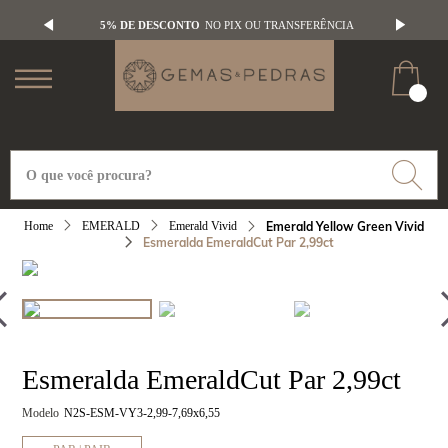
5% DE DESCONTO
NO PIX OU TRANSFERÊNCIA
EMERALD
Emerald Vivid
Emerald Yellow Green Vivid
Esmeralda EmeraldCut Par 2,99ct
Esmeralda EmeraldCut Par 2,99ct
Modelo
N2S-ESM-VY3-2,99-7,69x6,55