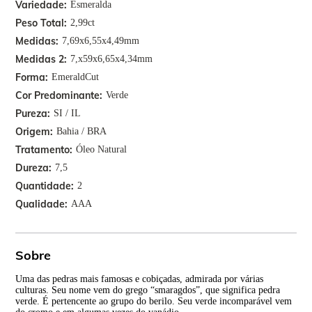
Variedade
Esmeralda
Peso Total
2,99ct
Medidas
7,69x6,55x4,49mm
Medidas 2
7,x59x6,65x4,34mm
Forma
EmeraldCut
Cor Predominante
Verde
Pureza
SI / IL
Origem
Bahia / BRA
Tratamento
Óleo Natural
Dureza
7,5
Quantidade
2
Qualidade
AAA
Sobre
Uma das pedras mais famosas e cobiçadas, admirada por várias
Tan
culturas. Seu nome vem do grego “smaragdos”, que significa pedra
apa
verde. É pertencente ao grupo do berilo. Seu verde incomparável vem
inco