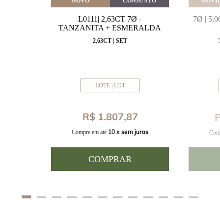
VEITE
NOVO
CONJUNTO
NOVI
MARINHA
L0111| 2,63CT 7Ø -
7Ø | 5
VAL
TANZANITA + ESMERALDA
MM
2,63CT | SET
LOTE | LOT
8
R$ 1.807,87
P
uros
10 x
sem juros
Compre em até
Com
COMPRAR