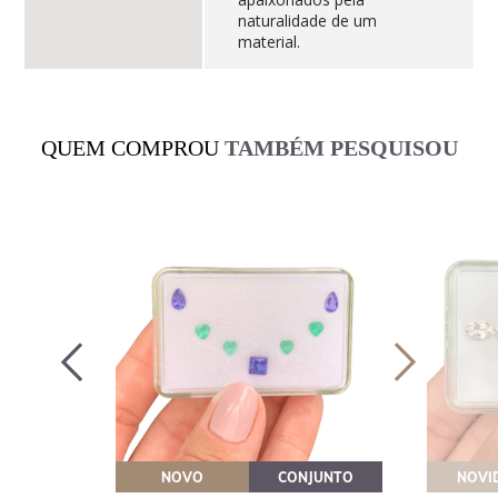
naturalidade de um
material.
QUEM COMPROU
TAMBÉM PESQUISOU
OVEITE
NOVO
CONJUNTO
NOVI