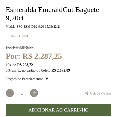
Esmeralda EmeraldCut Baguete
9,20ct
Modelo
SPG-ESM-DB2-9,20-15,03x12,21
ÚNICO | SINGLE
De:
R$ 2.878,38
Por:
R$ 2.287,25
10
x
R$ 228,72
5% em 1x no cartão ou boleto
R$ 2.172,89
Opções de Parcelamento:
-
+
Guia de Medidas