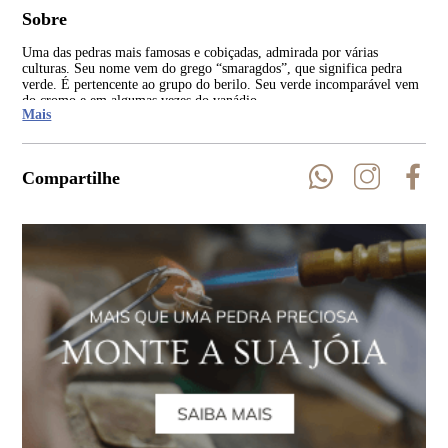
Sobre
Uma das pedras mais famosas e cobiçadas, admirada por várias
Tan
culturas. Seu nome vem do grego “smaragdos”, que significa pedra
apa
verde. É pertencente ao grupo do berilo. Seu verde incomparável vem
inco
do cromo e em algumas vezes do vanádio.
Mais
Compartilhe