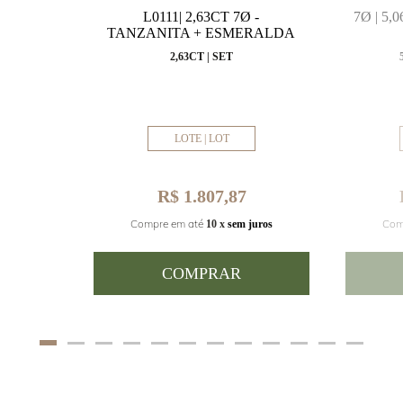
MARINHA
L0111| 2,63CT 7Ø -
7Ø | 5
VAL
TANZANITA + ESMERALDA
MM
2,63CT | SET
LOTE | LOT
R$ 1.807,87
Com
Compre em até
juros
10 x
sem juros
COMPRAR