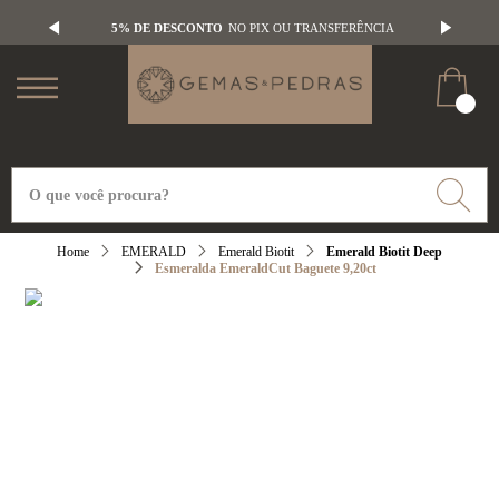
5% DE DESCONTO
NO PIX OU TRANSFERÊNCIA
EMERALD
Emerald Biotit
Emerald Biotit Deep
Esmeralda EmeraldCut Baguete 9,20ct