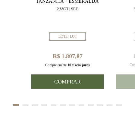
VAL
TANZANITA + ESMERALDA
MM
2,63CT | SET
LOTE | LOT
R$ 1.807,87
Com
uros
Compre em até
10 x
sem juros
COMPRAR