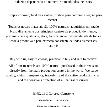
reduzida dependendo do número e tamanho das inclusões.
__________________________________________________________
‘Compre conosco, fácil de escolher, prático para comprar e seguro para
receber’.
Todos os nossos materiais são 100% naturais, adquiridos em estado
bruto diretamente dos principais centros de produção do mundo,
prezamos pela qualidade, ética, transparência, rastreabilidade de toda a
cadeia produtiva e pela extração consciente de todos os recursos
naturais.
__________________________________________________________
‘Buy with us, easy to choose, practical to buy and safe to receive’.
All of our materials are 100% natural, purchased in their raw state
directly from the main production centers in the world. We value
quality, ethics, transparency, traceability of the entire production chain
and the conscious protection of all natural resources.
__________________________________________________________
ENE2ESE Colored Gemstone
Variedade : Esmeralda
Espécie Mineral : Berilo