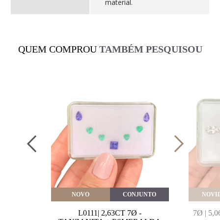
material.
QUEM COMPROU
TAMBÉM PESQUISOU
VEITE
NOVO
CONJUNTO
NOVI
MARINHA
L0111| 2,63CT 7Ø -
7Ø | 5