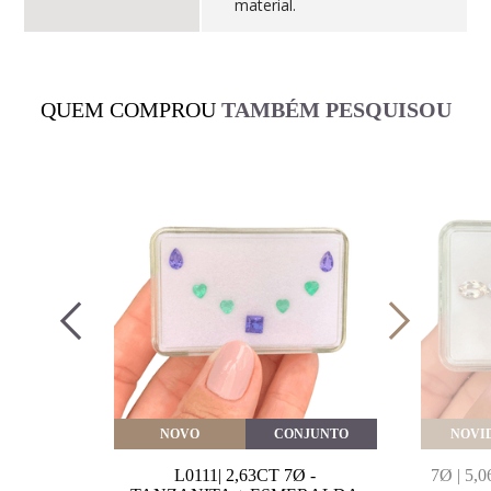
material.
QUEM COMPROU
TAMBÉM PESQUISOU
VEITE
NOVO
CONJUNTO
NOVI
MARINHA
L0111| 2,63CT 7Ø -
7Ø | 5