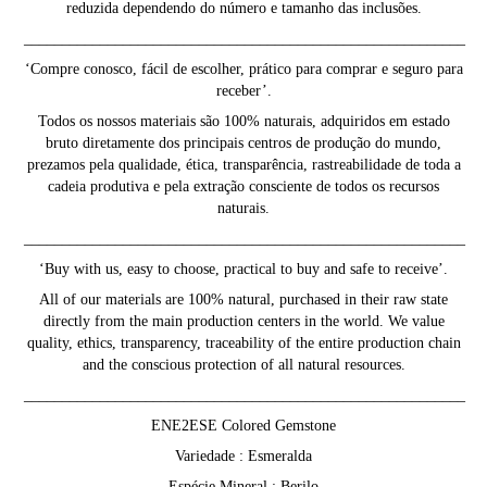
reduzida dependendo do número e tamanho das inclusões.
__________________________________________________________
‘Compre conosco, fácil de escolher, prático para comprar e seguro para
receber’.
Todos os nossos materiais são 100% naturais, adquiridos em estado
bruto diretamente dos principais centros de produção do mundo,
prezamos pela qualidade, ética, transparência, rastreabilidade de toda a
cadeia produtiva e pela extração consciente de todos os recursos
naturais.
__________________________________________________________
‘Buy with us, easy to choose, practical to buy and safe to receive’.
All of our materials are 100% natural, purchased in their raw state
directly from the main production centers in the world. We value
quality, ethics, transparency, traceability of the entire production chain
and the conscious protection of all natural resources.
__________________________________________________________
ENE2ESE Colored Gemstone
Variedade : Esmeralda
Espécie Mineral : Berilo