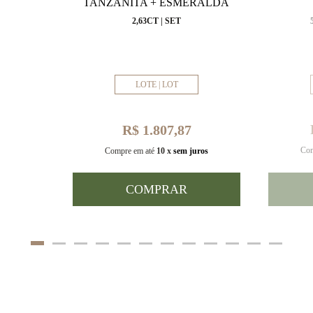
VAL
TANZANITA + ESMERALDA
MM
2,63CT | SET
LOTE | LOT
R$ 1.807,87
Com
uros
Compre em até
10 x
sem juros
COMPRAR