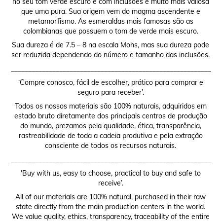
no seu tom verde escuro e com inclusões é muito mais valiosa
que uma pura. Sua origem vem do magma ascendente e
metamorfismo. As esmeraldas mais famosas são as
colombianas que possuem o tom de verde mais escuro.
Sua dureza é de 7.5 – 8 na escala Mohs, mas sua dureza pode
ser reduzida dependendo do número e tamanho das inclusões.
__________________________________________________________
‘Compre conosco, fácil de escolher, prático para comprar e
seguro para receber’.
Todos os nossos materiais são 100% naturais, adquiridos em
estado bruto diretamente dos principais centros de produção
do mundo, prezamos pela qualidade, ética, transparência,
rastreabilidade de toda a cadeia produtiva e pela extração
consciente de todos os recursos naturais.
__________________________________________________________
‘Buy with us, easy to choose, practical to buy and safe to
receive’.
All of our materials are 100% natural, purchased in their raw
state directly from the main production centers in the world.
We value quality, ethics, transparency, traceability of the entire