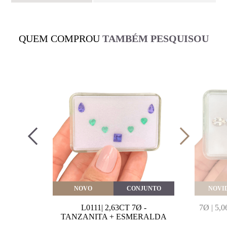
QUEM COMPROU
TAMBÉM PESQUISOU
VEITE
NOVO
CONJUNTO
NOVI
MARINHA
L0111| 2,63CT 7Ø -
7Ø | 5
VAL
TANZANITA + ESMERALDA