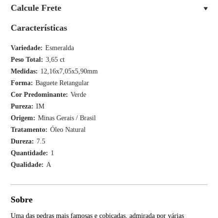
Calcule Frete
Características
Variedade
Esmeralda
Peso Total
3,65 ct
Medidas
12,16x7,05x5,90mm
Forma
Baguete Retangular
Cor Predominante
Verde
Pureza
IM
Origem
Minas Gerais / Brasil
Tratamento
Óleo Natural
Dureza
7.5
Quantidade
1
Qualidade
A
Sobre
Uma das pedras mais famosas e cobiçadas, admirada por várias
Tan