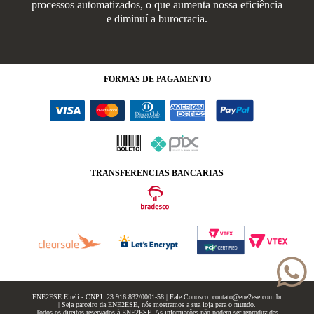
processos automatizados, o que aumenta nossa eficiência
e diminuí a burocracia.
FORMAS
DE PAGAMENTO
TRANSFERENCIAS BANCARIAS
ENE2ESE Eireli - CNPJ: 23.916.832/0001-58 | Fale Conosco: contato@ene2ese.com.br
| Seja parceiro da ENE2ESE, nós mostramos a sua loja para o mundo.
Todos os direitos reservados à ENE2ESE. As informações não podem ser reproduzidas