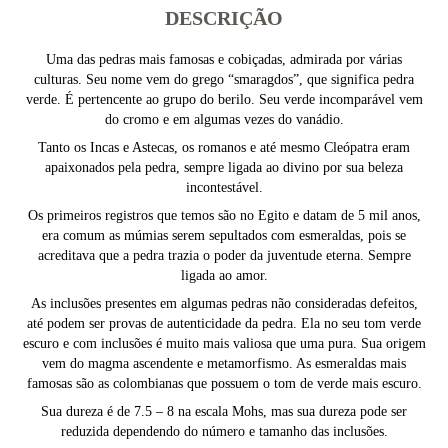
DESCRIÇÃO
Uma das pedras mais famosas e cobiçadas, admirada por várias
culturas. Seu nome vem do grego “smaragdos”, que significa pedra
verde. É pertencente ao grupo do berilo. Seu verde incomparável vem
do cromo e em algumas vezes do vanádio.
Tanto os Incas e Astecas, os romanos e até mesmo Cleópatra eram
apaixonados pela pedra, sempre ligada ao divino por sua beleza
incontestável.
Os primeiros registros que temos são no Egito e datam de 5 mil anos,
era comum as múmias serem sepultados com esmeraldas, pois se
acreditava que a pedra trazia o poder da juventude eterna. Sempre
ligada ao amor.
As inclusões presentes em algumas pedras não consideradas defeitos,
até podem ser provas de autenticidade da pedra. Ela no seu tom verde
escuro e com inclusões é muito mais valiosa que uma pura. Sua origem
vem do magma ascendente e metamorfismo. As esmeraldas mais
famosas são as colombianas que possuem o tom de verde mais escuro.
Sua dureza é de 7.5 – 8 na escala Mohs, mas sua dureza pode ser
reduzida dependendo do número e tamanho das inclusões.