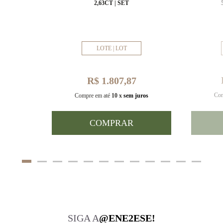
MM
2,63CT | SET
LOTE | LOT
R$ 1.807,87
Com
uros
Compre em até
10 x
sem juros
COMPRAR
SIGA A
@ENE2ESE!