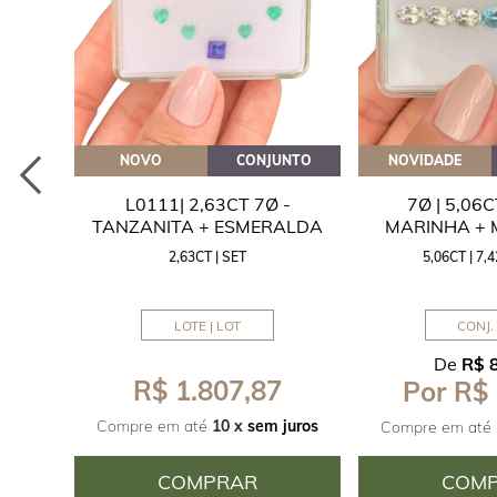
EITE
NOVO
CONJUNTO
NOVIDADE
A
L0111| 2,63CT 7Ø -
7Ø | 5,06
ITA
TANZANITA + ESMERALDA
MARINHA +
2,63CT | SET
5,06CT | 7
LOTE | LOT
CONJ. 
De
R$ 
R$ 1.807,87
Por R$
juros
Compre em até
10 x
sem juros
Compre em até
COMPRAR
COM