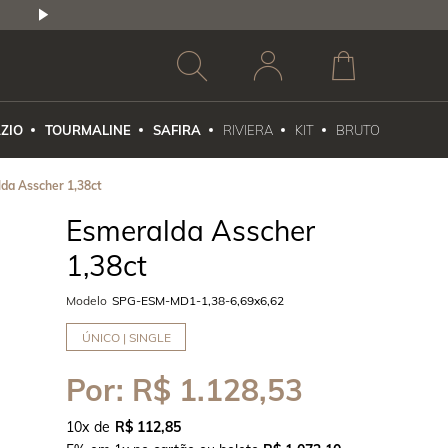
2,5% DE DESCONTO
1X NO CARTÃO DE CR
ZIO
TOURMALINE
SAFIRA
RIVIERA
KIT
BRUTO
da Asscher 1,38ct
Esmeralda Asscher
1,38ct
Modelo
SPG-ESM-MD1-1,38-6,69x6,62
ÚNICO | SINGLE
Por:
R$ 1.128,53
10
x
R$ 112,85