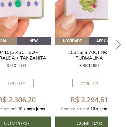
RIAL
NEW
NOVIDADE
APROVEITE
0410| 3,43CT 5Ø -
L0316| 8,70CT 8Ø -
RALDA + TANZANITA
TURMALINA
3,43CT | SET
8,70CT | SET
LOTE | LOT
CONJ. | SET
R$ 2.306,20
R$ 2.294,61
e em até
10 x
sem juros
Compre em até
10 x
sem juros
COMPRAR
COMPRAR