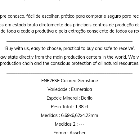
__________________________________________________________
re conosco, fácil de escolher, prático para comprar e seguro para rec
os em estado bruto diretamente dos principais centros de produção do
 de toda a cadeia produtiva e pela extração consciente de todos os re
__________________________________________________________
‘Buy with us, easy to choose, practical to buy and safe to receive’.
raw state directly from the main production centers in the world. We valu
production chain and the conscious protection of all natural resources
__________________________________________________________
ENE2ESE Colored Gemstone
Variedade : Esmeralda
Espécie Mineral : Berilo
Peso Total : 1,38 ct
Medidas : 6,69x6,62x4,22mm
Medidas 2 : ---
Forma : Asscher