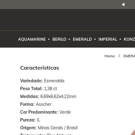
NATURAIS
|
PREÇO E PROCEDÊNCIA
ENE2ESE
AQUAMARINE
BERILO
EMERALD
IMPERIAL
KUNZ
EMER
Características
Variedade
Esmeralda
Peso Total
1,38 ct
Medidas
6,69x6,62x4,22mm
Forma
Asscher
Cor Predominante
Verde
Pureza
IL
Origem
Minas Gerais / Brasil