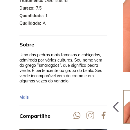
Tratamento
Óleo Natural
Dureza
7.5
Quantidade
1
Qualidade
A
Sobre
Uma das pedras mais famosas e cobiçadas,
Tanto os In
admirada por várias culturas. Seu nome vem
mesmo Cleó
do grego “smaragdos”, que significa pedra
pedra, sempr
verde. É pertencente ao grupo do berilo. Seu
incontestáve
verde incomparável vem do cromo e em
algumas vezes do vanádio.
Mais
Compartilhe