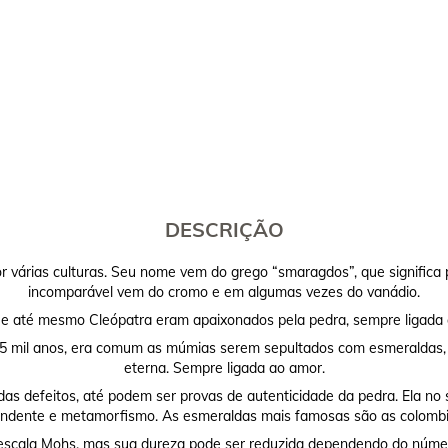
DESCRIÇÃO
várias culturas. Seu nome vem do grego “smaragdos”, que significa p
incomparável vem do cromo e em algumas vezes do vanádio.
 e até mesmo Cleópatra eram apaixonados pela pedra, sempre ligada ao
 5 mil anos, era comum as múmias serem sepultados com esmeraldas, p
eterna. Sempre ligada ao amor.
s defeitos, até podem ser provas de autenticidade da pedra. Ela no 
dente e metamorfismo. As esmeraldas mais famosas são as colombi
 escala Mohs, mas sua dureza pode ser reduzida dependendo do núme