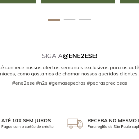
SIGA A
@ENE2ESE!
cê conhece nossas ofertas semanais exclusivas para os autê
iacos, como gostamos de chamar nossos queridos clientes.
#ene2ese #n2s #gemasepedras #pedraspreciosas
ATÉ 10X SEM JUROS
RECEBA NO MESMO 
Pague com o cartão de crédito
Para região de São Paulo capi