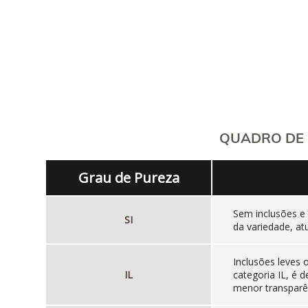
QUADRO DE 
Grau de Pureza
Sem inclusões e
SI
da variedade, at
Inclusões leves
IL
categoria IL, é
menor transparên