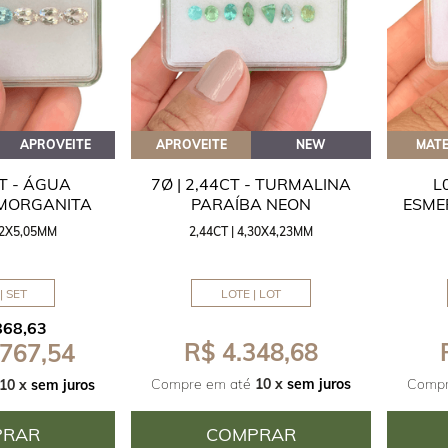
APROVEITE
APROVEITE
NEW
MATE
CT - ÁGUA
7Ø | 2,44CT - TURMALINA
L
 MORGANITA
PARAÍBA NEON
ESME
,42X5,05MM
2,44CT | 4,30X4,23MM
| SET
LOTE | LOT
868,63
R$ 4.348,68
 767,54
Compre em até
10 x
sem juros
Compr
10 x
sem juros
PRAR
COMPRAR