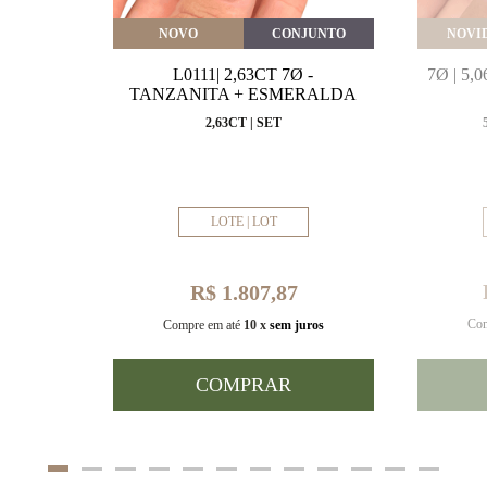
VEITE
NOVO
CONJUNTO
NOVI
MARINHA
L0111| 2,63CT 7Ø -
7Ø | 5
VAL
TANZANITA + ESMERALDA
MM
2,63CT | SET
LOTE | LOT
R$ 1.807,87
Com
uros
Compre em até
10 x
sem juros
COMPRAR