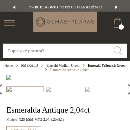
5% DE DESCONTO
NO PIX OU TRANSFERÊNCIA
EMERALD
Emerald Medium Green
Emerald Yellowish Green
Esmeralda Antique 2,04ct
Esmeralda Antique 2,04ct
Modelo
N2S-ESM-MY2-2,04-8,20x8,13