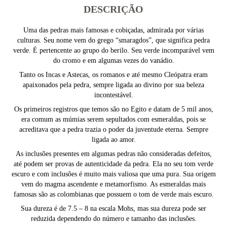
DESCRIÇÃO
Uma das pedras mais famosas e cobiçadas, admirada por várias
culturas. Seu nome vem do grego “smaragdos”, que significa pedra
verde. É pertencente ao grupo do berilo. Seu verde incomparável vem
do cromo e em algumas vezes do vanádio.
Tanto os Incas e Astecas, os romanos e até mesmo Cleópatra eram
apaixonados pela pedra, sempre ligada ao divino por sua beleza
incontestável.
Os primeiros registros que temos são no Egito e datam de 5 mil anos,
era comum as múmias serem sepultados com esmeraldas, pois se
acreditava que a pedra trazia o poder da juventude eterna. Sempre
ligada ao amor.
As inclusões presentes em algumas pedras não consideradas defeitos,
até podem ser provas de autenticidade da pedra. Ela no seu tom verde
escuro e com inclusões é muito mais valiosa que uma pura. Sua origem
vem do magma ascendente e metamorfismo. As esmeraldas mais
famosas são as colombianas que possuem o tom de verde mais escuro.
Sua dureza é de 7.5 – 8 na escala Mohs, mas sua dureza pode ser
reduzida dependendo do número e tamanho das inclusões.