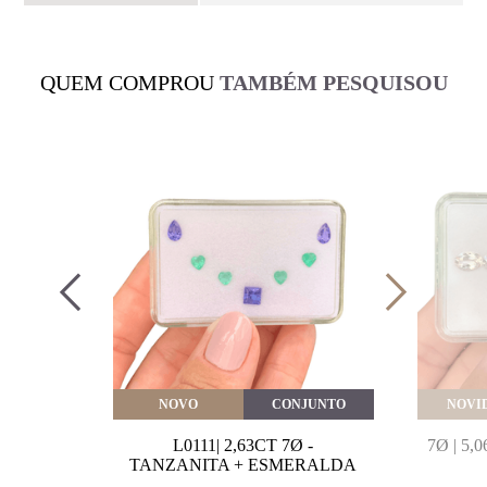
QUEM COMPROU
TAMBÉM PESQUISOU
VEITE
NOVO
CONJUNTO
NOVI
MARINHA
L0111| 2,63CT 7Ø -
7Ø | 5
VAL
TANZANITA + ESMERALDA