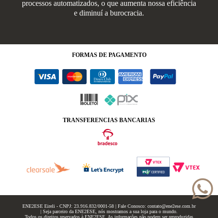
processos automatizados, o que aumenta nossa eficiência
e diminuí a burocracia.
FORMAS
DE PAGAMENTO
TRANSFERENCIAS BANCARIAS
ENE2ESE Eireli - CNPJ: 23.916.832/0001-58 | Fale Conosco: contato@ene2ese.com.br
| Seja parceiro da ENE2ESE, nós mostramos a sua loja para o mundo.
Todos os direitos reservados à ENE2ESE. As informações não podem ser reproduzidas