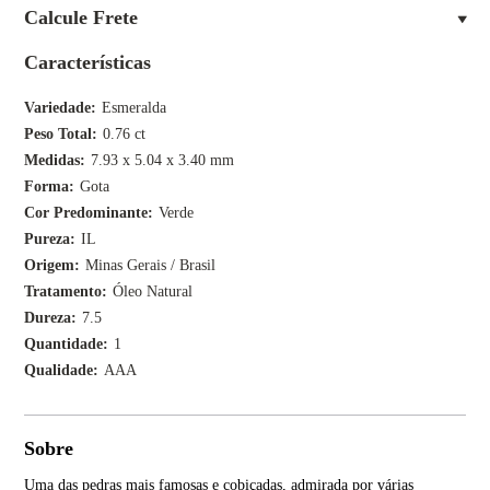
Calcule Frete
Características
Variedade
Esmeralda
Peso Total
0.76 ct
Medidas
7.93 x 5.04 x 3.40 mm
Forma
Gota
Cor Predominante
Verde
Pureza
IL
Origem
Minas Gerais / Brasil
Tratamento
Óleo Natural
Dureza
7.5
Quantidade
1
Qualidade
AAA
Sobre
Uma das pedras mais famosas e cobiçadas, admirada por várias
Tan