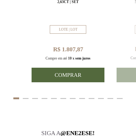
MM
2,63CT | SET
LOTE | LOT
R$ 1.807,87
Com
uros
Compre em até
10 x
sem juros
COMPRAR
SIGA A
@ENE2ESE!