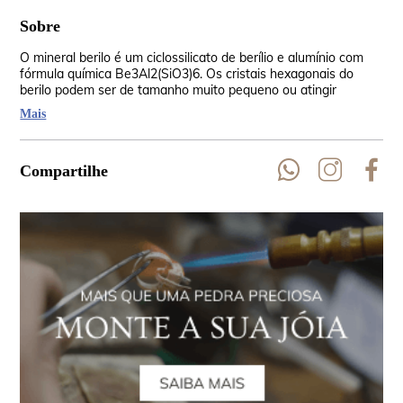
Sobre
O mineral berilo é um ciclossilicato de berílio e alumínio com
Os 
fórmula química Be3Al2(SiO3)6. Os cristais hexagonais do
fra
berilo podem ser de tamanho muito pequeno ou atingir
esp
dimensões de alguns metros.
tra
Mais
bip
Compartilhe