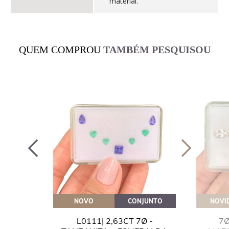
material.
QUEM COMPROU
TAMBÉM PESQUISOU
OVEITE
NOVO
CONJUNTO
NOVI
GUA
L0111| 2,63CT 7Ø -
7Ø