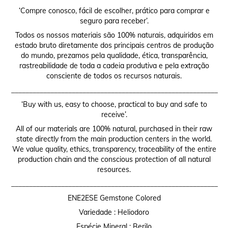
‘Compre conosco, fácil de escolher, prático para comprar e
seguro para receber’.
Todos os nossos materiais são 100% naturais, adquiridos em
estado bruto diretamente dos principais centros de produção
do mundo, prezamos pela qualidade, ética, transparência,
rastreabilidade de toda a cadeia produtiva e pela extração
consciente de todos os recursos naturais.
__________________________________________________________
‘Buy with us, easy to choose, practical to buy and safe to
receive’.
All of our materials are 100% natural, purchased in their raw
state directly from the main production centers in the world.
We value quality, ethics, transparency, traceability of the entire
production chain and the conscious protection of all natural
resources.
__________________________________________________________
ENE2ESE Gemstone Colored
Variedade : Heliodoro
Espécie Mineral : Berilo