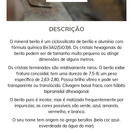
DESCRIÇÃO
O mineral berilo é um ciclossilicato de berílio e alumínio com
fórmula química Be3Al2(SiO3)6. Os cristais hexagonais do
berilo podem ser de tamanho muito pequeno ou atingir
dimensões de alguns metros.
Os cristais terminados são relativamente raros. O berilo exibe
fratura concoidal, tem uma dureza de 7,5-8, um peso
específico de 2,63-2,80. Possui brilho vítreo e pode ser
transparente ou translúcido. Clivagem basal fraca, com hábito
bipiramidal dihexagonal.
O berilo puro é incolor, mas é matizado frequentemente por
impurezas; as cores possíveis são verde, azul, amarelo,
vermelho, e branco.
O seu nome tem origem no grego beryllos (bela cor azul-
esverdeada da água do mar).