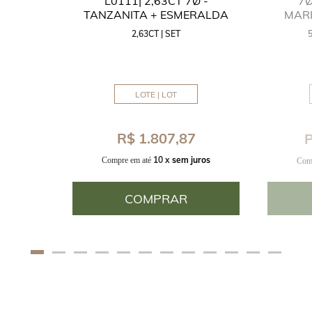
GUA
L0111| 2,63CT 7Ø -
7Ø
NITA
TANZANITA + ESMERALDA
MAR
2,63CT | SET
MM
LOTE | LOT
8
R$ 1.807,87
P
uros
10 x
sem juros
Compre em até
Com
COMPRAR