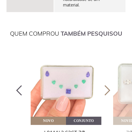
material.
QUEM COMPROU
TAMBÉM PESQUISOU
VEITE
NOVO
CONJUNTO
NOVI