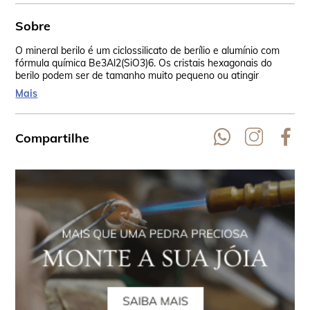
Sobre
O mineral berilo é um ciclossilicato de berílio e alumínio com
Os 
fórmula química Be3Al2(SiO3)6. Os cristais hexagonais do
fra
berilo podem ser de tamanho muito pequeno ou atingir
esp
dimensões de alguns metros.
tra
Mais
bip
Compartilhe