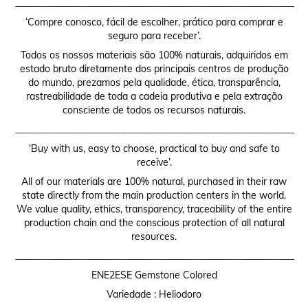
__________________________________________________________
‘Compre conosco, fácil de escolher, prático para comprar e
seguro para receber’.
Todos os nossos materiais são 100% naturais, adquiridos em
estado bruto diretamente dos principais centros de produção
do mundo, prezamos pela qualidade, ética, transparência,
rastreabilidade de toda a cadeia produtiva e pela extração
consciente de todos os recursos naturais.
__________________________________________________________
‘Buy with us, easy to choose, practical to buy and safe to
receive’.
All of our materials are 100% natural, purchased in their raw
state directly from the main production centers in the world.
We value quality, ethics, transparency, traceability of the entire
production chain and the conscious protection of all natural
resources.
__________________________________________________________
ENE2ESE Gemstone Colored
Variedade : Heliodoro