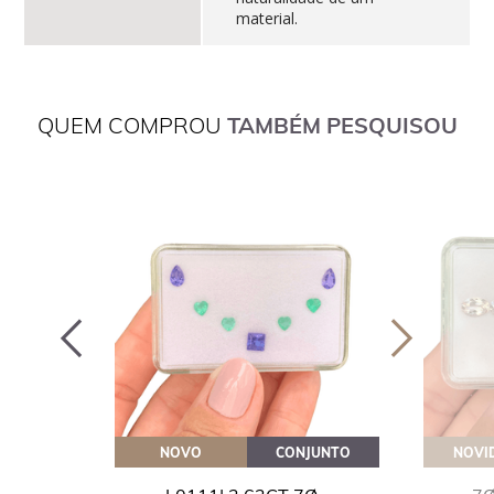
material.
QUEM COMPROU
TAMBÉM PESQUISOU
OVEITE
NOVO
CONJUNTO
NOVI