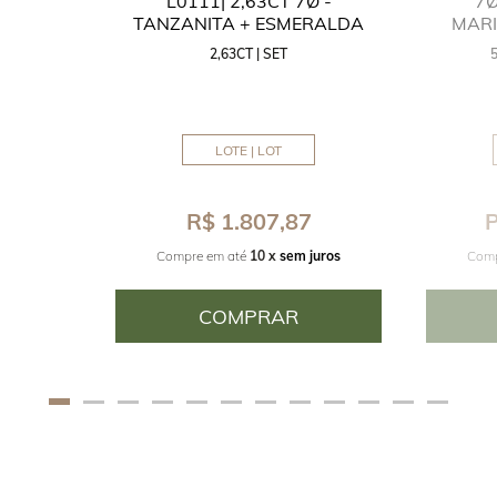
GUA
L0111| 2,63CT 7Ø -
7Ø
NITA
TANZANITA + ESMERALDA
MAR
2,63CT | SET
MM
LOTE | LOT
8
R$ 1.807,87
P
juros
Compre em até
10 x
sem juros
Comp
COMPRAR