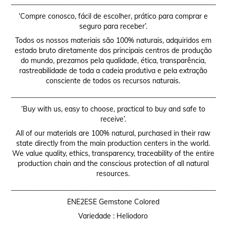
__________________________________________________________
‘Compre conosco, fácil de escolher, prático para comprar e
seguro para receber’.
Todos os nossos materiais são 100% naturais, adquiridos em
estado bruto diretamente dos principais centros de produção
do mundo, prezamos pela qualidade, ética, transparência,
rastreabilidade de toda a cadeia produtiva e pela extração
consciente de todos os recursos naturais.
__________________________________________________________
‘Buy with us, easy to choose, practical to buy and safe to
receive’.
All of our materials are 100% natural, purchased in their raw
state directly from the main production centers in the world.
We value quality, ethics, transparency, traceability of the entire
production chain and the conscious protection of all natural
resources.
__________________________________________________________
ENE2ESE Gemstone Colored
Variedade : Heliodoro