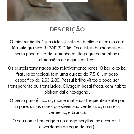
DESCRIÇÃO
O mineral berilo é um ciclossilicato de berílio e alumínio com
fórmula química Be3Al2(SiO3)6. Os cristais hexagonais do
berilo podem ser de tamanho muito pequeno ou atingir
dimensões de alguns metros.
Os cristais terminados são relativamente raros. O berilo exibe
fratura concoidal, tem uma dureza de 7,5-8, um peso
específico de 2,63-2,80. Possui brilho vítreo e pode ser
transparente ou translúcido. Clivagem basal fraca, com hábito
bipiramidal dihexagonal.
O berilo puro é incolor, mas é matizado frequentemente por
impurezas; as cores possíveis são verde, azul, amarelo,
vermelho, e branco.
O seu nome tem origem no grego beryllos (bela cor azul-
esverdeada da água do mar).