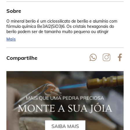
Sobre
O mineral berilo é um ciclossilicato de berílio e alumínio com
Os 
fórmula química Be3Al2(SiO3)6. Os cristais hexagonais do
fra
berilo podem ser de tamanho muito pequeno ou atingir
esp
dimensões de alguns metros.
tra
Mais
bip
Compartilhe