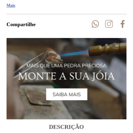
bas
Mais
Compartilhe
DESCRIÇÃO