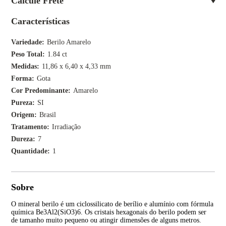
Calcule Frete
Características
Variedade
Berilo Amarelo
Peso Total
1.84 ct
Medidas
11,86 x 6,40 x 4,33 mm
Forma
Gota
Cor Predominante
Amarelo
Pureza
SI
Origem
Brasil
Tratamento
Irradiação
Dureza
7
Quantidade
1
Sobre
O mineral berilo é um ciclossilicato de berílio e alumínio com fórmula
Os c
química Be3Al2(SiO3)6. Os cristais hexagonais do berilo podem ser
con
de tamanho muito pequeno ou atingir dimensões de alguns metros.
Pos