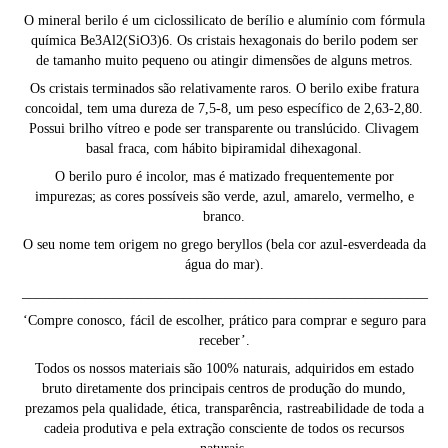
O mineral berilo é um ciclossilicato de berílio e alumínio com fórmula
química Be3Al2(SiO3)6. Os cristais hexagonais do berilo podem ser
de tamanho muito pequeno ou atingir dimensões de alguns metros.
Os cristais terminados são relativamente raros. O berilo exibe fratura
concoidal, tem uma dureza de 7,5-8, um peso específico de 2,63-2,80.
Possui brilho vítreo e pode ser transparente ou translúcido. Clivagem
basal fraca, com hábito bipiramidal dihexagonal.
O berilo puro é incolor, mas é matizado frequentemente por
impurezas; as cores possíveis são verde, azul, amarelo, vermelho, e
branco.
O seu nome tem origem no grego beryllos (bela cor azul-esverdeada da
água do mar).
__________________________________________________________
‘Compre conosco, fácil de escolher, prático para comprar e seguro para
receber’.
Todos os nossos materiais são 100% naturais, adquiridos em estado
bruto diretamente dos principais centros de produção do mundo,
prezamos pela qualidade, ética, transparência, rastreabilidade de toda a
cadeia produtiva e pela extração consciente de todos os recursos