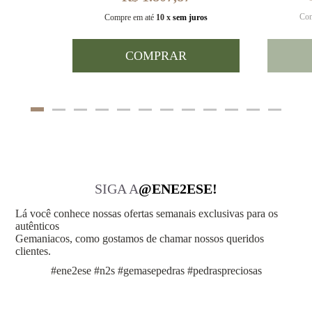
Com
uros
Compre em até
10 x
sem juros
COMPRAR
SIGA A
@ENE2ESE!
Lá você conhece nossas ofertas semanais exclusivas para os
autênticos
Gemaniacos, como gostamos de chamar nossos queridos
clientes.
#ene2ese #n2s #gemasepedras #pedraspreciosas