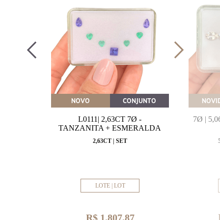
OVEITE
NOVO
CONJUNTO
NOVI
MARINHA
L0111| 2,63CT 7Ø -
7Ø | 5
VAL
TANZANITA + ESMERALDA
MM
2,63CT | SET
LOTE | LOT
R$ 1.807,87